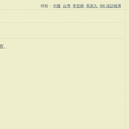
標籤：
中國
,
台灣
,
李登輝
,
馬英九
,
IMI 採訪報導
言。