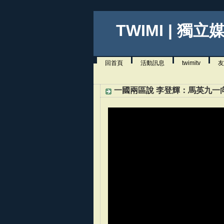
TWIMI | 獨立
回首頁
活動訊息
twimitv
友
一國兩區說 李登輝：馬英九一