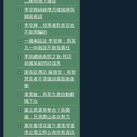
二峰圳地下堰堤
李登輝綿鐘攬月樓揭牌與
鄉親座談
李登輝：領導者對老百姓
不能用騙的
一國兩區說 李登輝：馬英
九一向敢說不敢負責任
李前總統南部之旅-拜訪
前國策顧問邱茂男
謝長廷專訪 蘇煥智：有智
慧長者不需拋頭露面衝衝
衝
辜寬敏：馬英九應自動辭
職下台
黨主席選舉整合？吳榮
義：兄弟爬山各自努力
萬年毒埋花蓮?! 蕭美琴要
求台電立即公布所有資訊