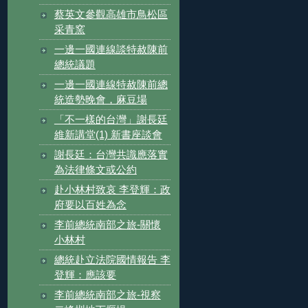
蔡英文參觀高雄市鳥松區
采青窯
一邊一國連線談特赦陳前
總統議題
一邊一國連線特赦陳前總
統造勢晚會，麻豆場
「不一樣的台灣」謝長廷
維新講堂(1) 新書座談會
謝長廷：台灣共識應落實
為法律條文或公約
赴小林村致哀 李登輝：政
府要以百姓為念
李前總統南部之旅-關懷
小林村
總統赴立法院國情報告 李
登輝：應該要
李前總統南部之旅-視察