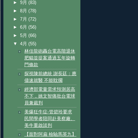
►
9月
(83)
►
8月
(78)
►
7月
(72)
►
6月
(56)
►
5月
(66)
▼
4月
(55)
林佳龍砲轟台電高階退休
肥貓並提案通過五年旋轉
門條款
探視陳前總統 謝長廷：應
儘速就醫 不能耽擱
經濟部電量需求預測居高
不下，姚文智痛批台電球
員兼裁判
美爆狂牛症-管碧玲要求
民間學者陪同赴美察廠、
美牛重啟談判
【面對阿扁 檢驗馬英九】