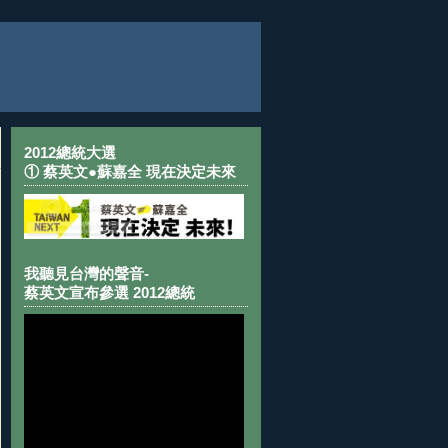
2012總統大選
① 蔡英文●蘇嘉全 現在決定未來
我聽見台灣的聲音-
蔡英文宣布參選 2012總統