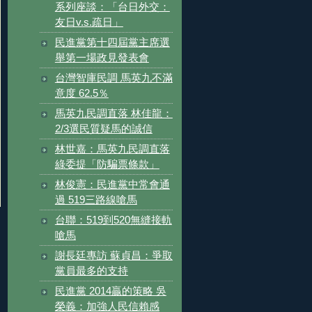
系列座談：「台日外交：
友日v.s.疏日」
民進黨第十四屆黨主席選
舉第一場政見發表會
台灣智庫民調 馬英九不滿
意度 62.5％
馬英九民調直落 林佳龍：
2/3選民質疑馬的誠信
林世嘉：馬英九民調直落
綠委提「防騙票條款」
林俊憲：民進黨中常會通
過 519三路線嗆馬
台聯：519到520無縫接軌
嗆馬
謝長廷專訪 蘇貞昌：爭取
黨員最多的支持
民進黨 2014贏的策略 吳
榮義：加強人民信賴感