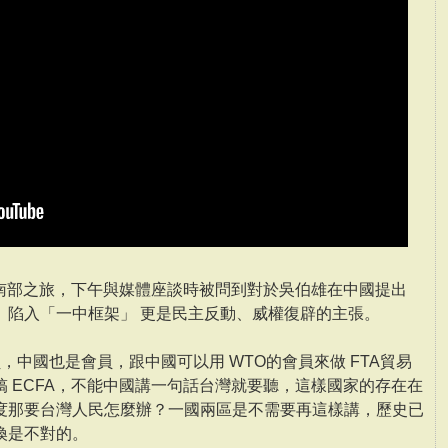
開南部之旅，下午與媒體座談時被問到對於吳伯雄在中國提出
」陷入「一中框架」 更是民主反動、威權復辟的主張。
，中國也是會員，跟中國可以用 WTO的會員來做 FTA貿易
 ECFA，不能中國講一句話台灣就要聽，這樣國家的存在在
度那要台灣人民怎麼辦？一國兩區是不需要再這樣講，歷史已
換是不對的。