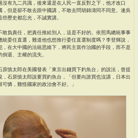
過沒有九二共識，後來還是在人民一直反對之下，他才改口
國，但是卻不敢去跟中國講，不敢去問胡錦濤同不同意。連吳
這些歷史都忘光，不誠實講。
不敢負責任，把責任推給別人，這是不好的。依照馬總統事事
總統委任直選，難道他也想推行委任直選制度嗎？李登輝說，
犯，在大中國的法統思維下，將民主當作治國的手段，而不是
的倒退、主權的流失。
石原慎太郎在美國發表「東京出錢買下釣魚台」的說法，曾提
說，石原慎太郎說要買釣魚台，「但要向誰買也沒講，日本出
很可憐，難怪國家的政治會不好。」