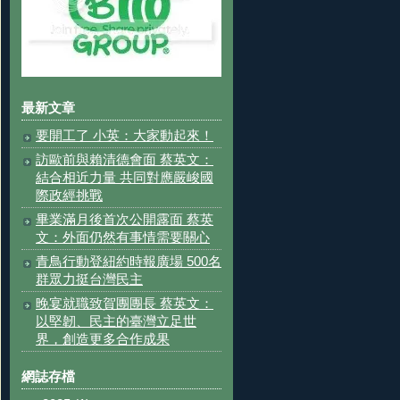
最新文章
要開工了 小英：大家動起來！
訪歐前與賴清德會面 蔡英文：
結合相近力量 共同對應嚴峻國
際政經挑戰
畢業滿月後首次公開露面 蔡英
文：外面仍然有事情需要關心
青鳥行動登紐約時報廣場 500名
群眾力挺台灣民主
晚宴就職致賀團團長 蔡英文：
以堅韌、民主的臺灣立足世
界，創造更多合作成果
網誌存檔