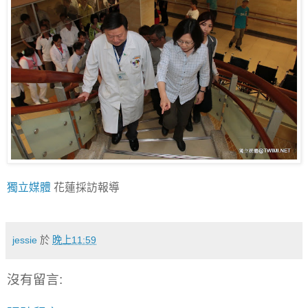
獨立媒體
花蓮採訪報導
jessie
於
晚上11:59
沒有留言: