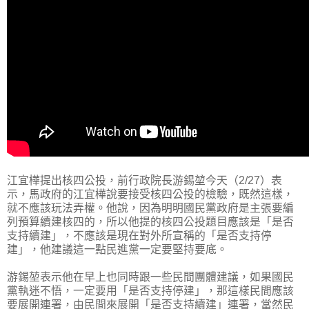
江宜樺提出核四公投，前行政院長游錫堃今天（2/27）表
示，馬政府的江宜樺說要接受核四公投的檢驗，既然這樣，
就不應該玩法弄權。他說，因為明明國民黨政府是主張要編
列預算續建核四的，所以他提的核四公投題目應該是「是否
支持續建」，不應該是現在對外所宣稱的「是否支持停
建」，他建議這一點民進黨一定要堅持要底。
游錫堃表示他在早上也同時跟一些民間團體建議，如果國民
黨執迷不悟，一定要用「是否支持停建」，那這樣民間應該
要展開連署，由民間來展開「是否支持續建」連署，當然民