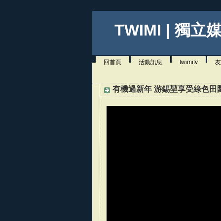
TWIMI | 獨立
回首頁
活動訊息
twimitv
友
有機過新年 游錫堃享受綠色田