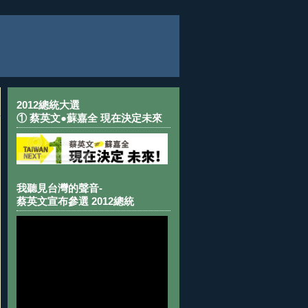
2012總統大選
① 蔡英文●蘇嘉全 現在決定未來
我聽見台灣的聲音-
蔡英文宣布參選 2012總統