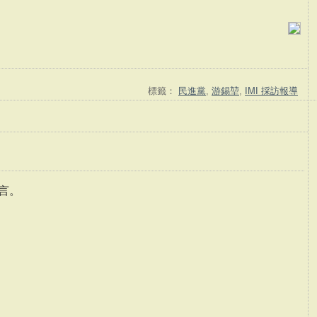
標籤：
民進黨
,
游錫堃
,
IMI 採訪報導
言。