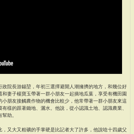
行政院長游錫堃，年初三選擇避開人潮擁擠的地方，和幾位好
還和妻子楊寶玉帶著一群小朋友一起摘地瓜葉，享受有機田園
的小朋友接觸農作物的機會比較少，他常帶著一群小朋友來這
模有樣的跟著鋤地、灑水。他說，從小認識土地、認識農業、
有幫助。
比，又大又粗礦的手掌硬是比記者大了許多，他說唸十四歲父