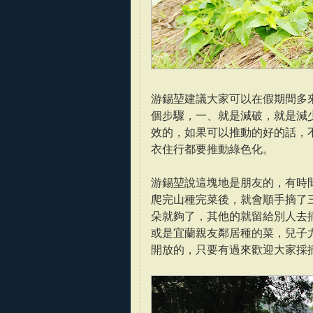
游錫堃建議大家可以在假期間多
個步驟，一、就是減破，就是減
效的，如果可以推動的好的話，
衣住行都要推動綠色化。
游錫堃說這塊地是朋友的，有時
爬完山種完菜後，就會順手摘了
朵就夠了，其他的就留給別人去
或是宜蘭親友鄰居種的菜，兒子
開放的，只要有過來歡迎大家採