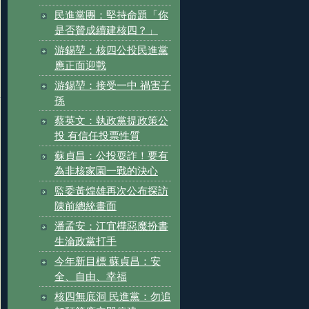
民進黨團：堅持命題「你
是否贊成續建核四？」
游錫堃：核四公投民進黨
應正面迎戰
游錫堃：接受一中 禍害子
孫
蔡英文：執政黨提政策公
投 有信任投票性質
蘇貞昌：公投耍詐！要有
為非核家園一戰的決心
監委黃煌雄再次公布探訪
陳前總統畫面
潘孟安：江宜樺惡魔扮書
生淪政黨打手
今年新目標 蘇貞昌：安
全、自由、幸福
核四無底洞 民進黨：勿追