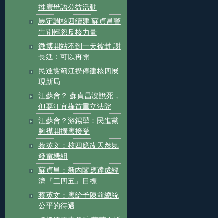
推廣母語公益活動
馬定調核四續建 蘇貞昌警
告別輕忽反核力量
微博開站不到一天被封 謝
長廷：可以再開
民進黨籲江揆停建核四展
現新局
江蘇會？ 蘇貞昌沒說死，
但要江宜樺首重立法院
江蘇會？游錫堃：民進黨
胸襟開擴應接受
蔡英文：核四應改天然氣
發電機組
蘇貞昌：新內閣應達成經
濟『三四五』目標
蔡英文：應給予陳前總統
公平的待遇