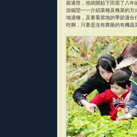
親過世，他就開始下田當了八年
游錫堃一一介紹菜種及種菜的方
地適種，及要看當地的季節適合
吃啊，只要是沒有農藥的有機蔬