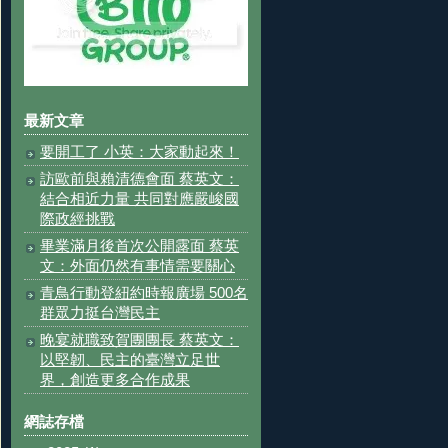
最新文章
要開工了 小英：大家動起來！
訪歐前與賴清德會面 蔡英文：
結合相近力量 共同對應嚴峻國
際政經挑戰
畢業滿月後首次公開露面 蔡英
文：外面仍然有事情需要關心
青鳥行動登紐約時報廣場 500名
群眾力挺台灣民主
晚宴就職致賀團團長 蔡英文：
以堅韌、民主的臺灣立足世
界，創造更多合作成果
網誌存檔