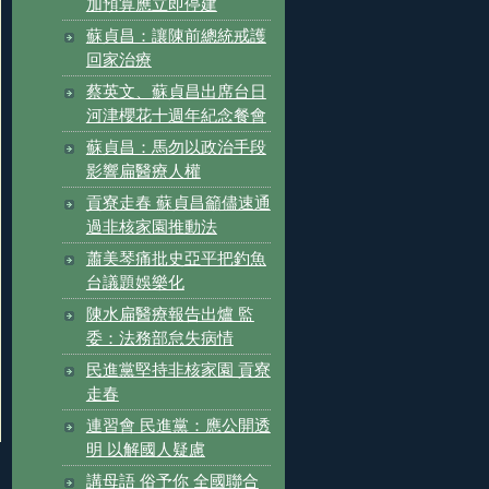
加預算應立即停建
蘇貞昌：讓陳前總統戒護
回家治療
蔡英文、蘇貞昌出席台日
河津櫻花十週年紀念餐會
蘇貞昌：馬勿以政治手段
影響扁醫療人權
貢寮走春 蘇貞昌籲儘速通
過非核家園推動法
蕭美琴痛批史亞平把釣魚
台議題娛樂化
陳水扁醫療報告出爐 監
委：法務部怠失病情
民進黨堅持非核家園 貢寮
走春
連習會 民進黨：應公開透
明 以解國人疑慮
講母語 俗予你 全國聯合