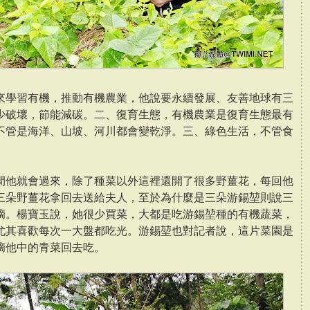
來學習有機，推動有機農業，他說要永續發展、友善地球有三
少破壞，節能減碳。二、復育生態，有機農業是復育生態最有
不管是海洋、山坡、河川都會變乾淨。三、綠色生活，不管食
間他就會過來，除了種菜以外這裡還開了很多野薑花，每回他
三朵野薑花拿回去送給夫人，至於為什麼是三朵游錫堃則說三
摘。楊寶玉說，她很少買菜，大都是吃游錫堃種的有機蔬菜，
尤其喜歡每次一大盤都吃光。游錫堃也對記者說，這片菜園是
摘他中的青菜回去吃。