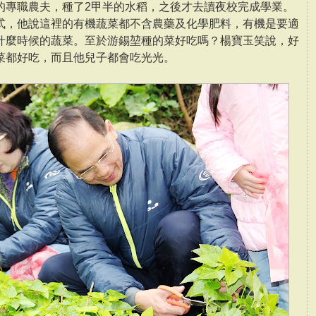
的專職農夫，種了2甲半的水稻，之後才去讀夜校完成學業。
式，他說這裡的有機蔬菜都不含農藥及化學肥料，有機是要適
什麼時候的蔬菜。至於游錫堃種的菜好吃嗎？楊寶玉笑說，好
菜都好吃，而且他兒子都會吃光光。