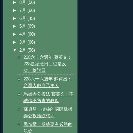
►
8月
(56)
►
7月
(66)
►
6月
(45)
►
5月
(69)
►
4月
(60)
►
3月
(66)
▼
2月
(56)
228六十六週年 蔡英文：
228是紀念日，也是反
省、檢討日
228六十六週年 蘇貞昌：
台灣人做自己主人
馬操弄公投法 蔡英文：不
誠信不負責的政府
蘇貞昌：擁核的國民黨操
弄公投護航核四
民進黨：反核要有必勝的
決心