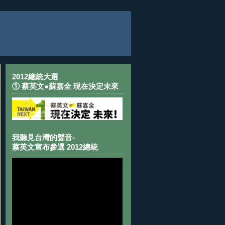
2012總統大選
① 蔡英文●蘇嘉全 現在決定未來
我聽見台灣的聲音-
蔡英文宣布參選 2012總統