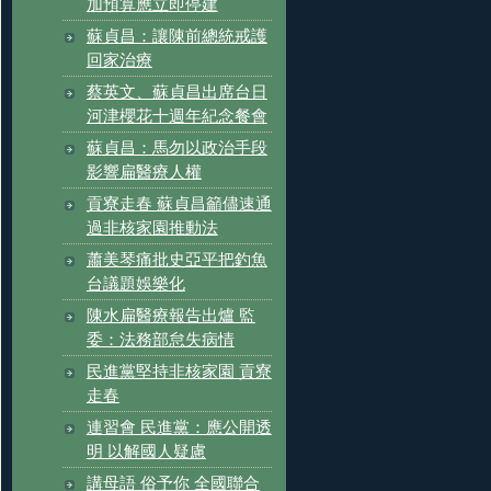
加預算應立即停建
蘇貞昌：讓陳前總統戒護
回家治療
蔡英文、蘇貞昌出席台日
河津櫻花十週年紀念餐會
蘇貞昌：馬勿以政治手段
影響扁醫療人權
貢寮走春 蘇貞昌籲儘速通
過非核家園推動法
蕭美琴痛批史亞平把釣魚
台議題娛樂化
陳水扁醫療報告出爐 監
委：法務部怠失病情
民進黨堅持非核家園 貢寮
走春
連習會 民進黨：應公開透
明 以解國人疑慮
講母語 俗予你 全國聯合