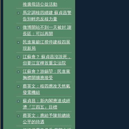
推廣母語公益活動
馬定調核四續建 蘇貞昌警
告別輕忽反核力量
微博開站不到一天被封 謝
長廷：可以再開
民進黨籲江揆停建核四展
現新局
江蘇會？ 蘇貞昌沒說死，
但要江宜樺首重立法院
江蘇會？游錫堃：民進黨
胸襟開擴應接受
蔡英文：核四應改天然氣
發電機組
蘇貞昌：新內閣應達成經
濟『三四五』目標
蔡英文：應給予陳前總統
公平的待遇