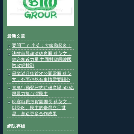
最新文章
要開工了 小英：大家動起來！
訪歐前與賴清德會面 蔡英文：
結合相近力量 共同對應嚴峻國
際政經挑戰
畢業滿月後首次公開露面 蔡英
文：外面仍然有事情需要關心
青鳥行動登紐約時報廣場 500名
群眾力挺台灣民主
晚宴就職致賀團團長 蔡英文：
以堅韌、民主的臺灣立足世
界，創造更多合作成果
網誌存檔