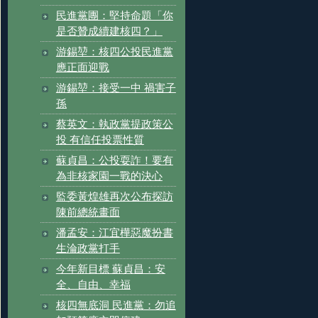
民進黨團：堅持命題「你
是否贊成續建核四？」
游錫堃：核四公投民進黨
應正面迎戰
游錫堃：接受一中 禍害子
孫
蔡英文：執政黨提政策公
投 有信任投票性質
蘇貞昌：公投耍詐！要有
為非核家園一戰的決心
監委黃煌雄再次公布探訪
陳前總統畫面
潘孟安：江宜樺惡魔扮書
生淪政黨打手
今年新目標 蘇貞昌：安
全、自由、幸福
核四無底洞 民進黨：勿追