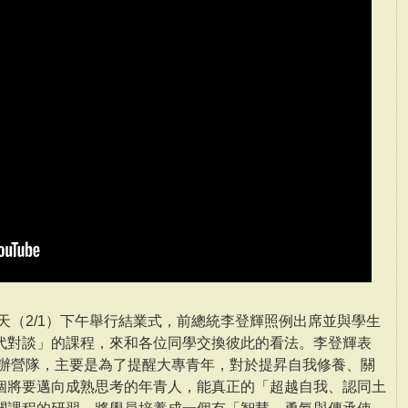
今天（2/1）下午舉行結業式，前總統李登輝照例出席並與學生
代對談」的課程，來和各位同學交換彼此的看法。李登輝表
舉辦營隊，主要是為了提醒大專青年，對於提昇自我修養、關
個將要邁向成熟思考的年青人，能真正的「超越自我、認同土