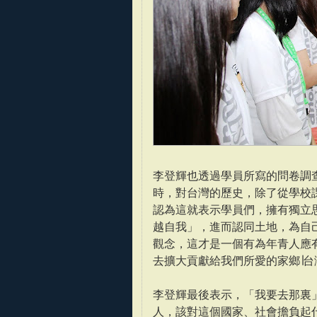
李登輝也透過學員所寫的問卷調
時，對台灣的歷史，除了從學校
認為這就表示學員們，擁有獨立
越自我」，進而認同土地，為自
觀念，這才是一個有為年青人應
去擴大貢獻給我們所愛的家鄉∣台
李登輝最後表示，「我要去那裏
人，該對這個國家、社會擔負起