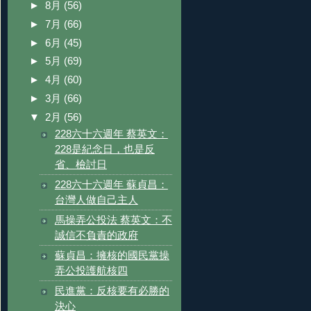
►
8月
(56)
►
7月
(66)
►
6月
(45)
►
5月
(69)
►
4月
(60)
►
3月
(66)
▼
2月
(56)
228六十六週年 蔡英文：
228是紀念日，也是反
省、檢討日
228六十六週年 蘇貞昌：
台灣人做自己主人
馬操弄公投法 蔡英文：不
誠信不負責的政府
蘇貞昌：擁核的國民黨操
弄公投護航核四
民進黨：反核要有必勝的
決心