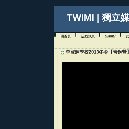
TWIMI | 獨立
回首頁
活動訊息
twimitv
友
李登輝學校2013冬令【青獅營