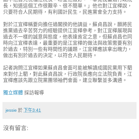
長，知道這個工作很艱辛、很不簡單。」他也對江宜樺說，
只要符合人民期待，有利國計民生，民進黨會全力支持。
對於江宜樺稱要向擔任過閣揆的他請益，蘇貞昌說，願將民
進黨過去辛苦努力的經驗提供江宜樺參考，對江宜樺展現與
過去不一樣的誠意與態度，他表達肯定之意，但蘇貞昌也同
時向江宜樺表達，最重要的是江宜樺的做法與政策需要有別
於過去，特別一些有時間性的議題，江宜樺應該拿出魄力，
做出有別於過去的決定，以符合人民期待。
記者詢問江宜樺如果蘇貞昌會面可能被解讀成國民黨用下駟
來對付上駟，對此蘇貞昌說，行政院長應向立法院負責，江
宜樺應該先跟立院黨團領袖們會面，建立聯繫並多溝通。
獨立媒體
採訪報導
jessie
於
下午3:41
沒有留言: