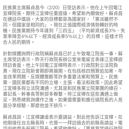
民進黨主席蘇貞昌今（2/20）日受訪表示，他在上午回電江
宜樺院長，期待江宜樺任重道遠，希望新內閣做好。蘇貞昌
在通話中還說，大家的目標都是為國家好，「黨派雖然不
同，但國家是相同的」，現在正值國際經濟情勢轉好的時
機，民進黨期待今年達到「三四五」（平均薪資成長3％、失
業率降至4％以下、經濟成長率5％以上）的目標，這樣才符
合人民的期待。
針對媒體詢問行政院稱蘇貞昌已於上午致電江院長一事，蘇
主席受訪表示，昨天行政院長辦公室來電留言表達江宜樺欲
拜訪會面，他上午回電江宜樺時表示，行政院對立法院負
責，現在立院新會期即將展開，在包括核四預算追加案、年
金改革問題、反媒體壟斷等許多重要法案和預算上，民進
黨、國民黨都有不同的立場、主張、看法和政策，因此希望
江宜樺多與立法院溝通，尤其是和民進黨立院黨團的總召、
書記長、幹事長等幹部多聯繫，待江宜樺在這些溝通上做
足，熟悉總質詢運作之後，如果還需要和擔任過院長的人見
面分享經驗，那麼他並不排斥。
蘇貞昌說，江宜樺謙虛表示要請益，對此他告訴江宜樺，在
他剛接任台北縣長時，也曾一一拜訪過去的前縣長請益。電
話中他首先祝福江院長，希望他做好，「畢竟我當過行政院