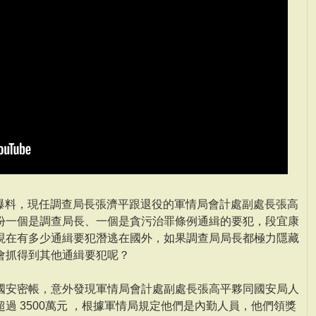
日爆料，現任調查局長張濟平跟退役的軍情局會計處副處長張高
份一個是調查局長、一個是貪污治罪條例通緝的要犯，段宜康
現在有多少通緝要犯潛逃在國外，如果調查局局長都極力隱藏
會抓得到其他通緝要犯呢？
國安密帳，意外發現軍情局會計處副處長張高平夥同國安局人
過 3500萬元 ，根據軍情局規定他們是內勤人員，他們領獎