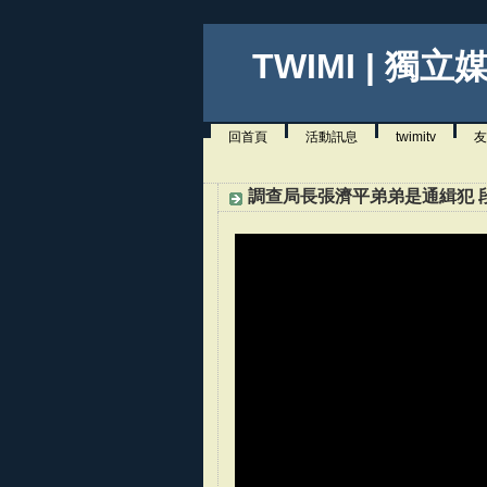
TWIMI | 獨立
回首頁
活動訊息
twimitv
友
調查局長張濟平弟弟是通緝犯 