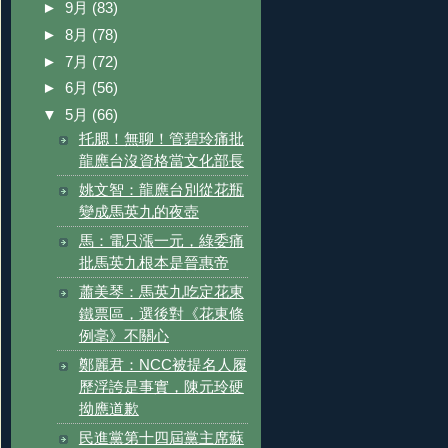
►
9月
(83)
►
8月
(78)
►
7月
(72)
►
6月
(56)
▼
5月
(66)
托腮！無聊！管碧玲痛批
龍應台沒資格當文化部長
姚文智：龍應台別從花瓶
變成馬英九的夜壺
馬：電只漲一元，綠委痛
批馬英九根本是晉惠帝
蕭美琴：馬英九吃定花東
鐵票區，選後對《花東條
例毫》不關心
鄭麗君：NCC被提名人履
歷浮誇是事實，陳元玲硬
拗應道歉
民進黨第十四屆黨主席蘇