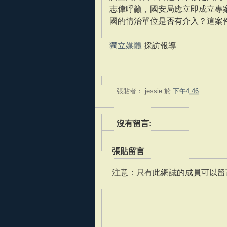
志偉呼籲，國安局應立即成立專
國的情治單位是否有介入？這案
獨立媒體
採訪報導
張貼者：
jessie
於
下午4:46
沒有留言:
張貼留言
注意：只有此網誌的成員可以留