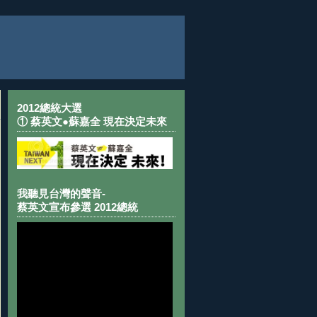
2012總統大選
① 蔡英文●蘇嘉全 現在決定未來
我聽見台灣的聲音-
蔡英文宣布參選 2012總統