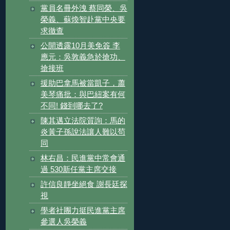
黨員名冊外洩 蔡同榮、吳
榮義、蘇煥智赴黨中央要
求徹查
公開透露10月美免簽 李
應元：吳敦義急於搶功、
搶接班
援助巴拿馬被當凱子，蕭
美琴痛批：與巴紐案有何
不同! 錢到哪去了?
陳其邁立法院質詢：馬的
炎黃子孫說法讓人難以茍
同
林右昌：民進黨中常會通
過 530新任黨主席交接
許信良靜坐絕食 謝長廷探
視
學者社團力挺民進黨主席
參選人吳榮義