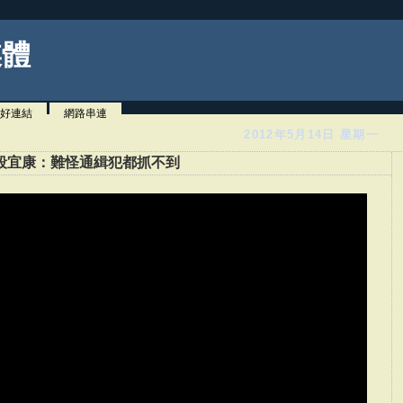
媒體
好連結
網路串連
2012年5月14日 星期一
段宜康：難怪通緝犯都抓不到