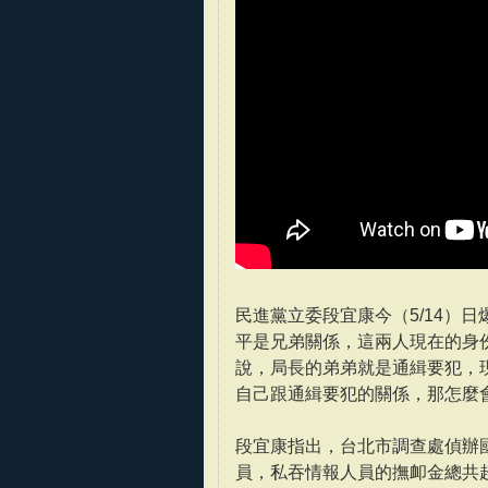
民進黨立委段宜康今（5/14）
平是兄弟關係，這兩人現在的身
說，局長的弟弟就是通緝要犯，
自己跟通緝要犯的關係，那怎麼
段宜康指出，台北市調查處偵辦
員，私吞情報人員的撫卹金總共超