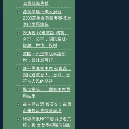
貞昌就職典禮
蕭美琴痛批馬政府砸
2300萬美金買豪奢專機贈
送巴拿馬總統
證所稅-民進黨版-務實、
合理、公平，國民黨版-
複雜、拼湊、投機
黨團：民進黨版本證所
稅，最佳最可行！
新任民進黨主席 蘇貞昌：
讓民進黨更大、更好、更
符合人民的期待
民進黨第十四屆黨主席選
舉結果
黨主席改選 蔡英文：黨員
名冊外流應儘速處理
綠委痛批NCC委員提名荒
腔走板 貪婪學棍騙取補助