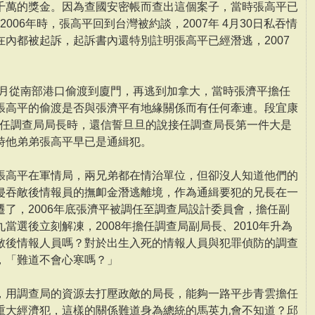
千萬的獎金。因為查國安密帳而查出這個案子，當時張高平已
2006年時，張高平回到台灣被約談，2007年 4月30日私吞情
內都被起訴，起訴書內還特別註明張高平已經潛逃，2007
年 7月從南部港口偷渡到廈門，再逃到加拿大，當時張濟平擔任
張高平的偷渡是否與張濟平有地緣關係而有任何牽連。段宜康
濟平接任調查局局長時，還信誓旦旦的說接任調查局長第一件大是
時他弟弟張高平早已是通緝犯。
張高平在軍情局，兩兄弟都在情治單位，但卻沒人知道他們的
侵吞敵後情報員的撫卹金潛逃離境，作為通緝要犯的兄長在一
了，2006年底張濟平被調任至調查局設計委員會，擔任副
當選後立刻解凍，2008年擔任調查局副局長、2010年升為
敵後情報人員嗎？對於出生入死的情報人員與犯罪偵防的調查
，「難道不會心寒嗎？」
，用調查局的資源去打壓政敵的局長，能夠一路平步青雲擔任
重大經濟犯，這樣的關係難道身為總統的馬英九會不知道？邱