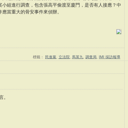
案小組進行調查，包含張高平偷渡至廈門，是否有人接應？中
件應當重大的骨安事件來偵辦。
標籤：
民進黨
,
立法院
,
馬英九
,
調查局
,
IMI 採訪報導
言。