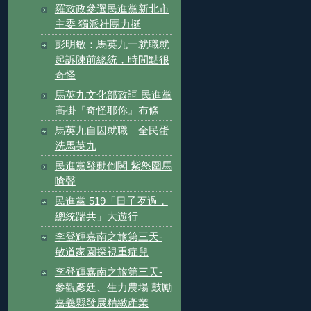
羅致政參選民進黨新北市
主委 獨派社團力挺
彭明敏：馬英九一就職就
起訴陳前總統，時間點很
奇怪
馬英九文化部致詞 民進黨
高掛『奇怪耶你』布條
馬英九自囚就職 全民蛋
洗馬英九
民進黨發動倒閣 紫怒圍馬
嗆聲
民進黨 519「日子歹過，
總統踹共」大遊行
李登輝嘉南之旅第三天-
敏道家園探視重症兒
李登輝嘉南之旅第三天-
參觀彥廷、生力農場 鼓勵
嘉義縣發展精緻產業