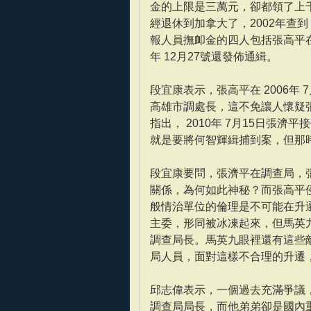
金的上限是三萬元，卻都領了上
經退休到加拿大了，2002年查到 
報人員撫卹金的四人包括張高平在
年 12月27號還發佈通緝。
段宜康表示，張高平在 2006
高雄市調處長，這不免讓人懷疑
指出， 2010年 7月15日張
就是要將何智輝緝捕到案，但那
段宜康要問，張濟平在調查局，
關係，為何如此神秘？而張高平
般情治單位的倫理是不可能在升遷
主委，形同被冰凍起來，但馬英九
調查局長。馬英九眼裡還有這些
局人員，面對這樣不合理的升遷
邱志偉表示，一個過去充滿爭議
調查局局長，而他弟弟卻是國內