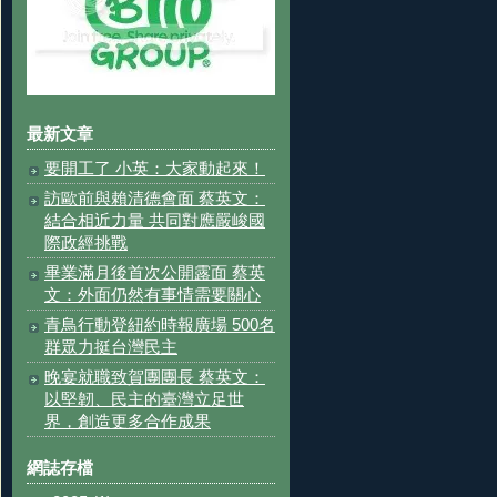
最新文章
要開工了 小英：大家動起來！
訪歐前與賴清德會面 蔡英文：
結合相近力量 共同對應嚴峻國
際政經挑戰
畢業滿月後首次公開露面 蔡英
文：外面仍然有事情需要關心
青鳥行動登紐約時報廣場 500名
群眾力挺台灣民主
晚宴就職致賀團團長 蔡英文：
以堅韌、民主的臺灣立足世
界，創造更多合作成果
網誌存檔