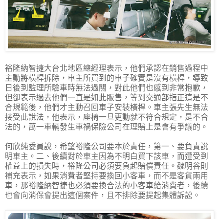
裕隆納智捷大台北地區總經理表示，他們承認在銷售過程中
主動將橫桿拆除，車主所買到的車子確實是沒有橫桿，導致
日後到監理所驗車時無法過關，對此他們也感到非常抱歉，
但卻表示過去他們一直是如此販售，等到交通部指正這是不
合規範後，他們才主動召回車子安裝橫桿。車主張先生無法
接受此說法，他表示，座椅一旦更動就不符合規定，是不合
法的，萬一車輛發生車禍保險公司在理賠上是會有爭議的。
何欣純委員說，希望裕隆公司要本於責任，第一、要負責說
明車主。二、後續對於車主因為不明白買下該車，而遭受到
權益上的損失時，裕隆公司必須要負起賠償責任。魏明谷則
補充表示，如果消費者堅持要換回小客車，而不是客貨兩用
車，那裕隆納智捷也必須要換合法的小客車給消費者，後續
也會向消保會提出這個案件，且不排除要提起集體訴訟。