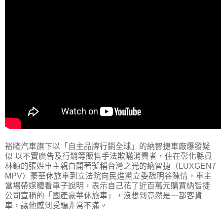
裕隆汽車旗下以「自主品牌行銷全球」的納智捷車廠爆發疑
似 以不實廣告及行銷等販售手法欺瞞消費者，住在彰化縣員
林鎮的張姓車主親自開著號稱台灣之光的納智捷（LUXGEN7
MPV）豪華休旅車到立法院向民進黨立委魏明谷陳情，車主
當場帶媒體看車子說明，表示自己花了近百萬元購買納智捷
公司宣稱的「國產豪華休旅車」，沒想到竟然是一部客貨
車，讓他感到受騙非常不滿。