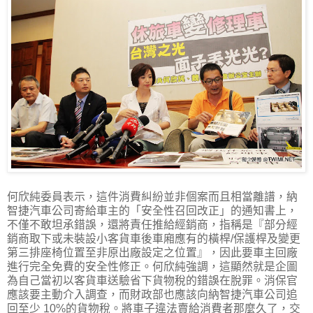
何欣純委員表示，這件消費糾紛並非個案而且相當離譜，納
智捷汽車公司寄給車主的「安全性召回改正」的通知書上，
不僅不敢坦承錯誤，還將責任推給經銷商，指稱是『部分經
銷商取下或未裝設小客貨車後車廂應有的橫桿/保護桿及變更
第三排座椅位置至非原出廠設定之位置』，因此要車主回廠
進行完全免費的安全性修正。何欣純強調，這顯然就是企圖
為自己當初以客貨車送驗省下貨物稅的錯誤在脫罪。消保官
應該要主動介入調查，而財政部也應該向納智捷汽車公司追
回至少 10%的貨物稅。將車子違法賣給消費者那麼久了，交