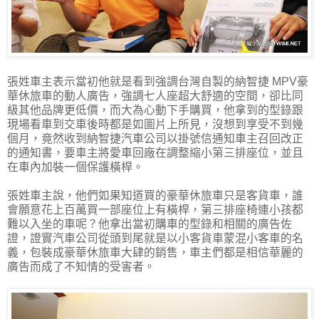
張姓車主表示當初他就是看到強調台灣自製的納智捷 MPV豪
華休旅車的動人廣告，強調七人座超大舒適的空間，卻比同
級其他品牌更低價，而大為心動下手購買，他拿到的型錄跟
現場看車到交車後時都是如圖片上所見，沒想到享受不到幾
個月，竟然收到納智捷汽車公司以掛號信通知車主召回改正
的通知書，要車主將愛車回廠在調整縮小第三排座位，並且
在車內加裝一個保護橫桿。
張姓車主說，他們如果知道買的豪華休旅車只是客貨車，誰
會願意花上百萬買一部座位上有橫桿，第三排座椅連小孩都
難以入坐的車呢？他拿出當初購車的型錄和相關的廣告佐
證，證實汽車公司從頭到尾就是以小客貨車蒙混小客車的名
義，包裝成豪華休旅車大肆的銷售，車主們都是相信華麗的
廣告而成了不知情的受害者。