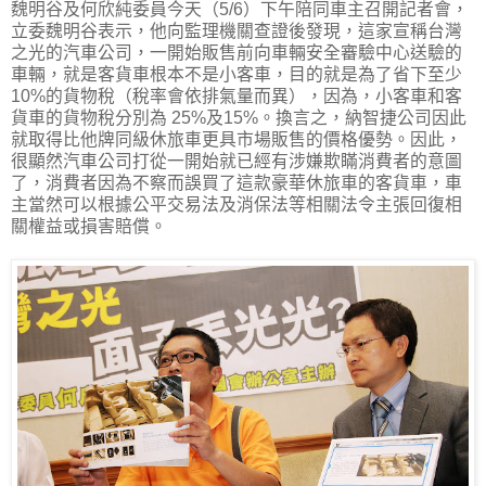
魏明谷及何欣純委員今天（5/6）下午陪同車主召開記者會，
立委魏明谷表示，他向監理機關查證後發現，這家宣稱台灣
之光的汽車公司，一開始販售前向車輛安全審驗中心送驗的
車輛，就是客貨車根本不是小客車，目的就是為了省下至少
10%的貨物稅（稅率會依排氣量而異），因為，小客車和客
貨車的貨物稅分別為 25%及15%。換言之，納智捷公司因此
就取得比他牌同級休旅車更具市場販售的價格優勢。因此，
很顯然汽車公司打從一開始就已經有涉嫌欺瞞消費者的意圖
了，消費者因為不察而誤買了這款豪華休旅車的客貨車，車
主當然可以根據公平交易法及消保法等相關法令主張回復相
關權益或損害賠償。