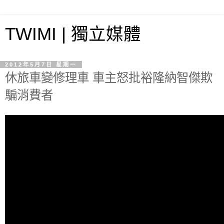
TWIMI | 獨立媒體
2012年5月7日 星期一
休旅車變修理車 車主怒批裕隆納智傑欺
騙消費者