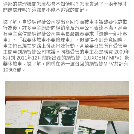
通部的監理機關怎麼都會不知情呢？怎麼會過了一兩年後才
開始處理呢？這都是不能不追究的關鍵。
據了解，自從納智捷公司發出召回令而被車主識破疑似詐欺
行為後，許多車主紛紛向經銷商及汽車公司表達不滿，甚至
有車主寫信給納智捷公司董事長嚴凱泰要求『還他一部小客
車』、『我要休旅車不要修理車』，但卻得不到善意回應，
車主們已經在網路上發起串連行動，甚至要召集所有受害車
主開車到納智捷公司抗議。同樣受害的車主都是購買 2009年
8月到 2011年12月間所出產的納智捷（LUXGEN7 MPV）豪
華休旅車。據了解，同樣在這一波召回的納智捷MPV共計有
10603部。