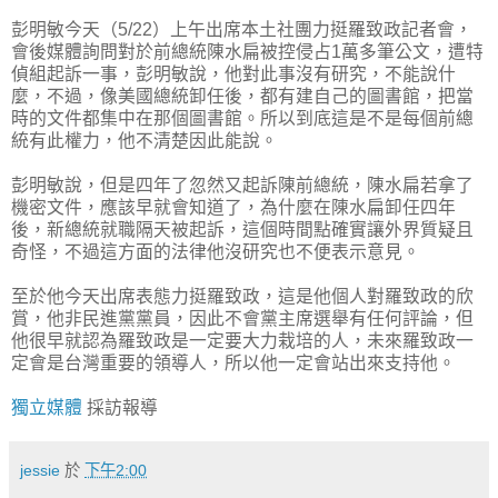
彭明敏今天（5/22）上午出席本土社團力挺羅致政記者會，
會後媒體詢問對於前總統陳水扁被控侵占1萬多筆公文，遭特
偵組起訴一事，彭明敏說，他對此事沒有研究，不能說什
麼，不過，像美國總統卸任後，都有建自己的圖書館，把當
時的文件都集中在那個圖書館。所以到底這是不是每個前總
統有此權力，他不清楚因此能說。
彭明敏說，但是四年了忽然又起訴陳前總統，陳水扁若拿了
機密文件，應該早就會知道了，為什麼在陳水扁卸任四年
後，新總統就職隔天被起訴，這個時間點確實讓外界質疑且
奇怪，不過這方面的法律他沒研究也不便表示意見。
至於他今天出席表態力挺羅致政，這是他個人對羅致政的欣
賞，他非民進黨黨員，因此不會黨主席選舉有任何評論，但
他很早就認為羅致政是一定要大力栽培的人，未來羅致政一
定會是台灣重要的領導人，所以他一定會站出來支持他。
獨立媒體
採訪報導
jessie
於
下午2:00