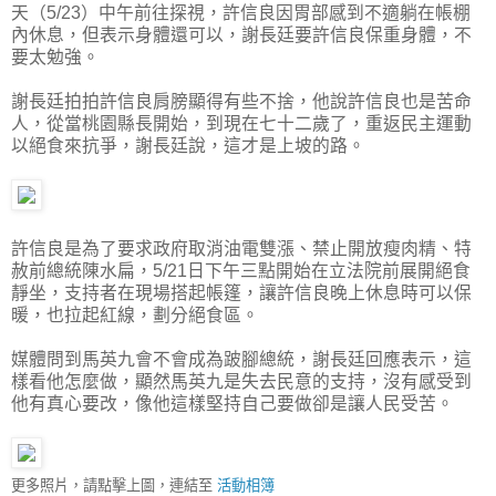
天（5/23）中午前往探視，許信良因胃部感到不適躺在帳棚
內休息，但表示身體還可以，謝長廷要許信良保重身體，不
要太勉強。
謝長廷拍拍許信良肩膀顯得有些不捨，他說許信良也是苦命
人，從當桃園縣長開始，到現在七十二歲了，重返民主運動
以絕食來抗爭，謝長廷說，這才是上坡的路。
許信良是為了要求政府取消油電雙漲、禁止開放瘦肉精、特
赦前總統陳水扁，5/21日下午三點開始在立法院前展開絕食
靜坐，支持者在現場搭起帳篷，讓許信良晚上休息時可以保
暖，也拉起紅線，劃分絕食區。
媒體問到馬英九會不會成為跛腳總統，謝長廷回應表示，這
樣看他怎麼做，顯然馬英九是失去民意的支持，沒有感受到
他有真心要改，像他這樣堅持自己要做卻是讓人民受苦。
更多照片，請點擊上圖，連結至
活動相簿