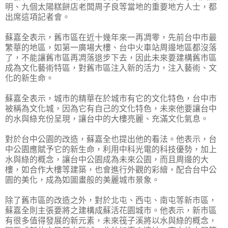
明、九個太陽糕餅店老闆周子良等當地的重要地方人士，都
出席這項記者會。
蘇嘉全表示，舊市區在近十幾年來一再凋零，先前台中市最
繁華的地區，如第一廣場大樓、台中火車站周邊地區都沒落
了，不能讓舊市區再凋落退步下去，因此未來要建構舊市區
成為文化藝術特區，對舊市區注入新的活力，注入藝術、文
化的新生命。
蘇嘉全表示，城市的精華在於城市有它的文化特色，台中市
被稱為文化城，因為它有自己的文化特色，未來他要讓台中
的水與綠充份呈現，讓台中的大樓亮麗、充滿文化氣息。
對於台中公園的改造，蘇嘉全也提出他的看法。他表示，台
中公園應賦予它的新生命，利用中科光電的科技優勢，加上
水與綠的概念，讓台中公園成為未來公園，而且周邊的大
樓，如合作大樓等建築，也會進行外觀的彩繪，配合台中公
園的美化，成為如圖畫般的美麗城市景象。
除了舊市區的改造之外，對於北屯、西屯、南屯等新市區，
蘇嘉全則主張要將之建構成蘇活花園城市。他表示，新市區
有很多值得發展的新元素，未來筏子溪將以水與綠的概念，