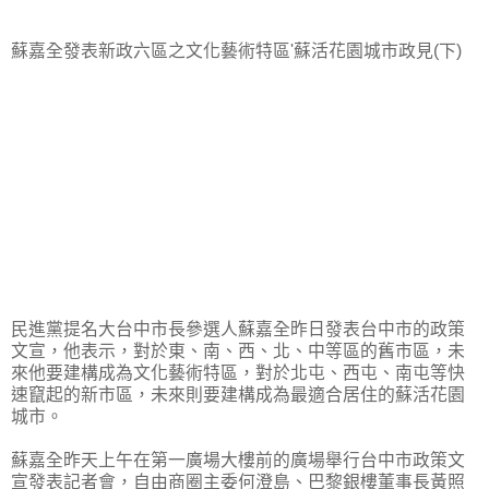
蘇嘉全發表新政六區之文化藝術特區'蘇活花園城市政見(下)
民進黨提名大台中市長參選人蘇嘉全昨日發表台中市的政策
文宣，他表示，對於東、南、西、北、中等區的舊市區，未
來他要建構成為文化藝術特區，對於北屯、西屯、南屯等快
速竄起的新市區，未來則要建構成為最適合居住的蘇活花園
城市。
蘇嘉全昨天上午在第一廣場大樓前的廣場舉行台中市政策文
宣發表記者會，自由商圈主委何澄島、巴黎銀樓董事長黃照