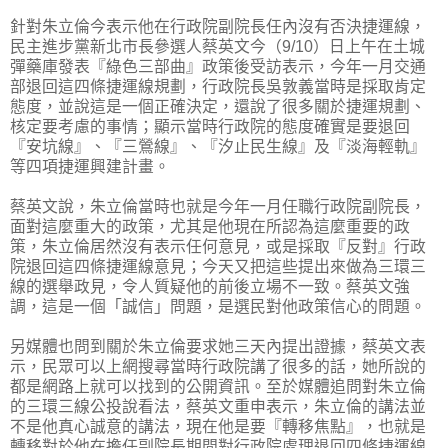
針對朱立倫今表示他在行政院副院長任內沒有否決捷運線，
民主進步黨新北市長參選人蔡英文今（9/10）日上午在土城
彈藥庫發表『綠色三部曲』政策後受訪表示，今年一月交通
部退回這四條捷運線規劃，行政院長吳敦義當時是採取肯定
態度，並說這是一個正確決定，還說了很多關於捷運規劃、
核定要考慮的事情；顯示當時行政院的態度確實是要退回
『安坑線』、『三鶯線』、『汐止民生線』及『淡海輕軌』
等四項捷運興建計畫。
蔡英文說，朱立倫當時也就是今年一月任職行政院副院長，
面對這麼重大的政策，尤其是他現在所認為這麼重要的政
策，朱立倫居然沒有表示任何意見，或是採取『反對』行政
院退回這四條捷運線意見；今天又把這些提出來做為三環三
線的選舉政見，令人質疑他的前後立場不一致。蔡英文強
調，這是一個「誠信」問題，是選民對他政策信心的問題。
另媒體也問到關於朱立倫要求她三天內提出證據，蔡英文表
示，民眾可以上網搜尋當時行政院講了很多的話，她所說的
都是網路上就可以找到的公開資訊。至於媒體追問對朱立倫
的三環三線公投說看法，蔡英文重申表示，朱立倫的講法並
不是他真心誠意的講法，現在他是要『轉移焦點』，也就是
轉移對於他在擔任副院長期間對行政院處理退回四條捷運線