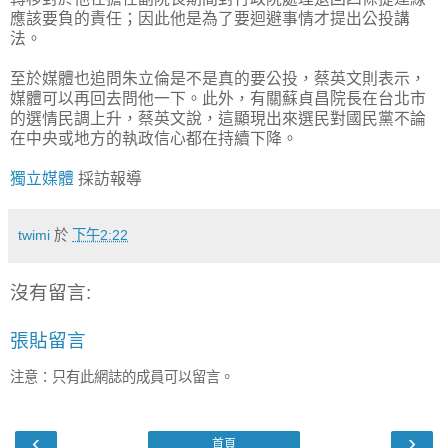
應該要負的責任；因此他是為了要迴避事情才提出公投講
法。
至於媒體也追問朱立倫是不是真的要公投，蔡英文則表示，
媒體可以再回去問他一下。此外，有關蘇貞昌院長在台北市
的選情民調上升，蔡英文說，這顯現出來選民對國民黨不論
在中央或地方的執政信心都在持續下降。
獨立媒體
採訪報導
twimi
於
下午2:22
沒有留言:
張貼留言
注意：只有此網誌的成員可以留言。
‹
›
首頁