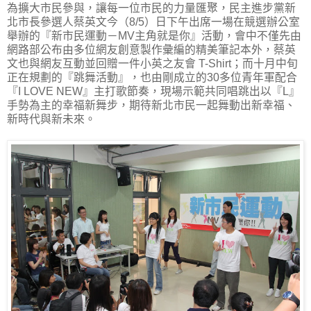
為擴大市民參與，讓每一位市民的力量匯聚，民主進步黨新
北市長參選人蔡英文今（8/5）日下午出席一場在競選辦公室
舉辦的『新市民運動－MV主角就是你』活動，會中不僅先由
網路部公布由多位網友創意製作彙編的精美筆記本外，蔡英
文也與網友互動並回贈一件小英之友會 T-Shirt；而十月中旬
正在規劃的『跳舞活動』，也由剛成立的30多位青年軍配合
『I LOVE NEW』主打歌節奏，現場示範共同唱跳出以『L』
手勢為主的幸福新舞步，期待新北市民一起舞動出新幸福、
新時代與新未來。