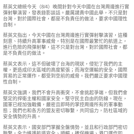
蔡英文總統今天（8/4）晚間針對今天中國在台灣周邊進行實
彈射擊演習，發表錄影談話。嚴厲譴責中國此舉，不只是對
台灣，對於國際社會，都是不負責任的做法，要求中國理性
自制。
蔡英文指出，今天中國在台灣周邊進行實彈射擊演習，這種
刻意、持續升高軍事威脅，特別是在國際最繁忙的航道上，
進行危險的飛彈射擊，這不只是對台灣，對於國際社會，都
是不負責任的做法。
蔡英文表示，這不但破壞了台海的現狀，侵犯了我們的主
權，更造成印太區域的高度緊張；而海空運輸的安全，國際
貿易的正常運作，都受到空前的威脅。我們嚴正要求中國理
性自制。
蔡英文強調，我們不會升高衝突，不會挑起爭端，但我們會
堅定的捍衛主權和國家安全，堅守民主自由的防線。現在，
國軍已經加強戰備，嚴密且即時的掌控周邊所有的軍事動
態；我們也和各方的盟友密切聯繫，共同協力，防杜區域的
安全情勢的升高。
蔡英文表示，國安部門掌握全盤情勢，並且和行政部門密切
聯繫，全力維護航道安全、順暢，確保機場、港口運作如