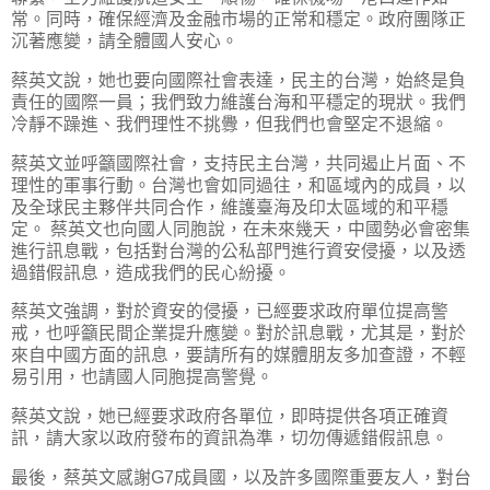
常。同時，確保經濟及金融市場的正常和穩定。政府團隊正
沉著應變，請全體國人安心。
蔡英文說，她也要向國際社會表達，民主的台灣，始終是負
責任的國際一員；我們致力維護台海和平穩定的現狀。我們
冷靜不躁進、我們理性不挑釁，但我們也會堅定不退縮。
蔡英文並呼籲國際社會，支持民主台灣，共同遏止片面、不
理性的軍事行動。台灣也會如同過往，和區域內的成員，以
及全球民主夥伴共同合作，維護臺海及印太區域的和平穩
定。 蔡英文也向國人同胞說，在未來幾天，中國勢必會密集
進行訊息戰，包括對台灣的公私部門進行資安侵擾，以及透
過錯假訊息，造成我們的民心紛擾。
蔡英文強調，對於資安的侵擾，已經要求政府單位提高警
戒，也呼籲民間企業提升應變。對於訊息戰，尤其是，對於
來自中國方面的訊息，要請所有的媒體朋友多加查證，不輕
易引用，也請國人同胞提高警覺。
蔡英文說，她已經要求政府各單位，即時提供各項正確資
訊，請大家以政府發布的資訊為準，切勿傳遞錯假訊息。
最後，蔡英文感謝G7成員國，以及許多國際重要友人，對台