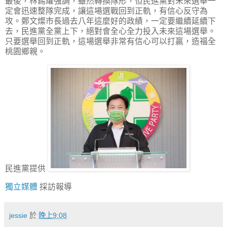
最後，林錫耀強調，雖然轉換隊形，但民進黨對未來選舉一
定會迅速整隊完成，讓這場選戰回到正軌，有信心反守為
攻。鄭文燦市長過去八年這麼好的政績，一定要繼續延續下
去，民進黨全黨上下，絕對會全心全力投入未來這場選舉。
只要選舉回到正軌，這場選舉非常有信心可以打贏，造福全
桃園鄉親。
民進黨提供
獨立媒體
採訪報導
jessie
於
晚上9:08