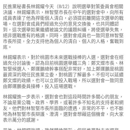
民進黨秘書長林錫耀今天（8/12）說明選舉對策委員會相關
決議，林錫耀表示，林智堅市長在中午的選對會中，向所有
成員表達了他為捍衛個人清白，必須提前離開這次選舉的戰
場。在選對會成員們經過充分的意見交換後，也共同體認
到，這次選舉如果繼續被論文的議題糾纏，將使選舉失焦，
絕非選戰應有的格調。同時，選對會成員也一致同意林智堅
市長所提，全力支持他為個人的清白、個人的人格，奮戰到
底。
林錫耀表示，對於桃園市未來選戰接棒的人選，選對會在經
過充分討論後，認為目前桃園選舉鐵三角：鄭文燦市長、林
智堅候選人、鄭運鵬總幹事搭配非常好，加上鄭運鵬是桃園
最資深的現任民進黨立委，對桃園了解最多。不但可以延續
鄭文燦的政績，也可以立即投入戰場，所以選對會一致同意
由鄭運鵬委員接棒，投入這場選戰。
林錫耀進一步表示，選對會也對這段時間許多關心的朋友，
不論是黨公職、政界、學界，或著許多不知名的支持者和網
友。他們對林智堅市長所面臨的遭遇，非常的不平，也不斷
地為林智堅市長辯護、澄清，選對會想藉這個機會，向大家
表示萬分的感謝。