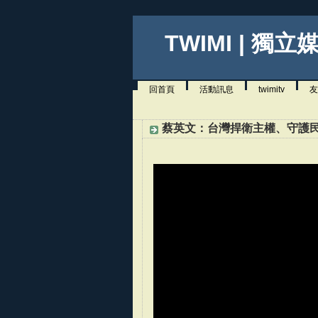
TWIMI | 獨立
回首頁
活動訊息
twimitv
友
蔡英文：台灣捍衛主權、守護