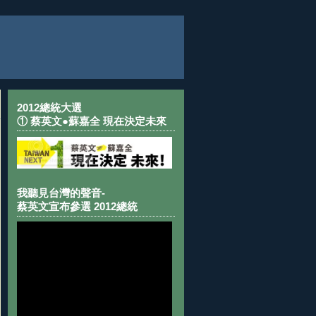
2012總統大選
① 蔡英文●蘇嘉全 現在決定未來
我聽見台灣的聲音-
蔡英文宣布參選 2012總統