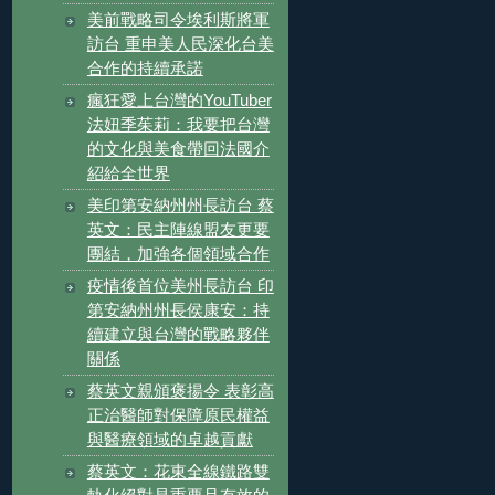
美前戰略司令埃利斯將軍
訪台 重申美人民深化台美
合作的持續承諾
瘋狂愛上台灣的YouTuber
法妞季茱莉：我要把台灣
的文化與美食帶回法國介
紹給全世界
美印第安納州州長訪台 蔡
英文：民主陣線盟友更要
團結，加強各個領域合作
疫情後首位美州長訪台 印
第安納州州長侯康安：持
續建立與台灣的戰略夥伴
關係
蔡英文親頒褒揚令 表彰高
正治醫師對保障原民權益
與醫療領域的卓越貢獻
蔡英文：花東全線鐵路雙