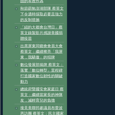
由的有效作為
秋節勗勉澎湖部隊 蔡英文
下令適時採取必要且強力
的反制措施
「紐約大都會台灣日」蔡
英文錄製影片感謝美國捐
贈疫苗
出席屏東同鄉會會員大會
蔡英文：繼續擦亮「我屏
東，我驕傲」的招牌
數位發展部揭牌 蔡英文：
落實「數位轉型」里程碑
打造國家數位韌性的關鍵
動力
總統府暨國安會家庭日 蔡
英文：繼續當家長的神隊
友，減輕育兒的負擔
接見美聯邦參議員布蕾波
恩訪團 蔡英文：民主國家