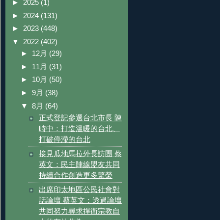
►
2025
(1)
►
2024
(131)
►
2023
(448)
▼
2022
(402)
►
12月
(29)
►
11月
(31)
►
10月
(50)
►
9月
(38)
▼
8月
(64)
正式登記參選台北市長 陳
時中：打造溫暖的台北、
打破停滯的台北
接見瓜地馬拉外長訪團 蔡
英文：民主陣線盟友共同
持續合作創造更多繁榮
出席印太地區公民社會對
話論壇 蔡英文：透過論壇
共同努力尋求捍衛宗教自