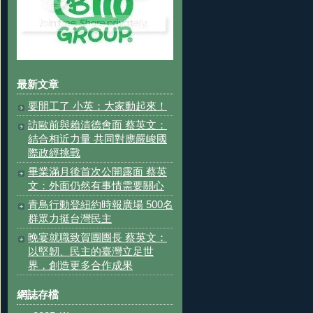
最新文章
要開工了 小英：大家動起來！
訪歐前與賴清德會面 蔡英文：
結合相近力量 共同對應嚴峻國
際政經挑戰
畢業滿月後首次公開露面 蔡英
文：外面仍然有事情需要關心
青鳥行動登紐約時報廣場 500名
群眾力挺台灣民主
晚宴就職致賀團團長 蔡英文：
以堅韌、民主的臺灣立足世
界，創造更多合作成果
網誌存檔