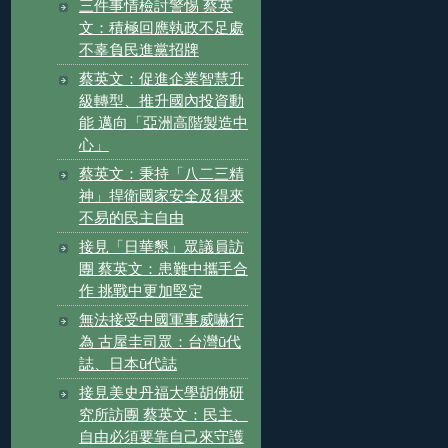
三件事情檢討警惕 蔡英
文：積極回應執政不足處
不辜負民進黨招牌
蔡英文：促進企業智慧升
級轉型、推升國內投資動
能 邁向「亞洲高階製造中
心」
蔡英文：秉持「八二三精
神」捍衛國家安全及得來
不易的民主自由
接見「日華懇」眾議員訪
團 蔡英文：患難中攜手合
作 挑戰中更加堅定
無法接受中國軍事威嚇行
為 古屋圭司眾：台灣ū代
誌、日本ū代誌
接見美史丹福大學胡佛研
究所訪團 蔡英文：民主、
自由必須要靠自己來守護