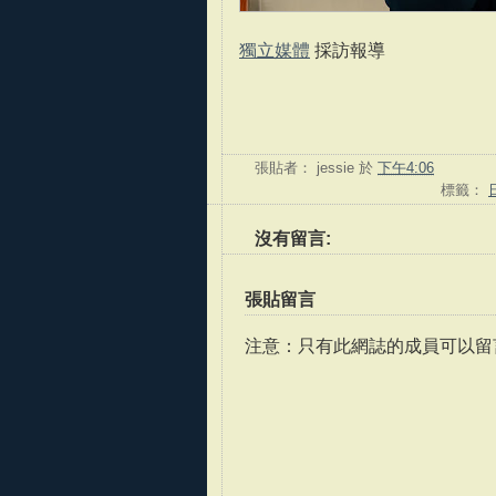
獨立媒體
採訪報導
張貼者：
jessie
於
下午4:06
標籤：
沒有留言:
張貼留言
注意：只有此網誌的成員可以留