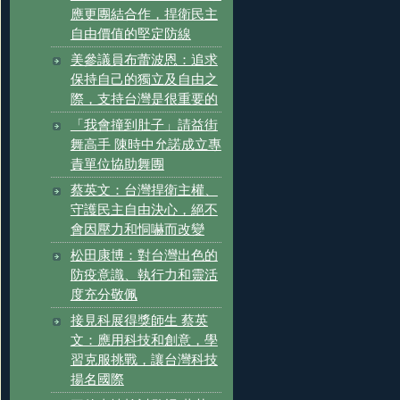
應更團結合作，捍衛民主
自由價值的堅定防線
美參議員布蕾波恩：追求
保持自己的獨立及自由之
際，支持台灣是很重要的
「我會撞到肚子」請益街
舞高手 陳時中允諾成立專
責單位協助舞團
蔡英文：台灣捍衛主權、
守護民主自由決心，絕不
會因壓力和恫嚇而改變
松田康博：對台灣出色的
防疫意識、執行力和靈活
度充分敬佩
接見科展得獎師生 蔡英
文：應用科技和創意，學
習克服挑戰，讓台灣科技
揚名國際