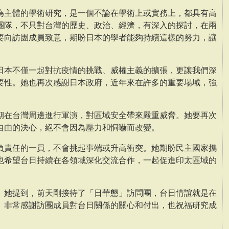
為主體的學術研究，是一個不論在學術上或實務上，都具有高
團隊，不只對台灣的歷史、政治、經濟，有深入的探討，在兩
要向訪團成員致意，期盼日本的學者能夠持續這樣的努力，讓
日本不僅一起對抗疫情的挑戰、威權主義的擴張，更讓我們深
要性。她也再次感謝日本政府，近年來在許多的重要場域，強
期在台灣周邊進行軍演，對區域安全帶來嚴重威脅。她要再次
自由的決心，絕不會因為壓力和恫嚇而改變。
負責任的一員，不會挑起事端或升高衝突。她期盼民主國家攜
也希望台日持續在各領域深化交流合作，一起促進印太區域的
。她提到，前天剛接待了「日華懇」訪問團，台日情誼就是在
。非常感謝訪團成員對台日關係的關心和付出，也祝福研究成