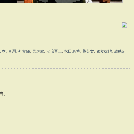
日本
,
台灣
,
外交部
,
民進黨
,
安倍晉三
,
松田康博
,
蔡英文
,
獨立媒體
,
總統府
言。