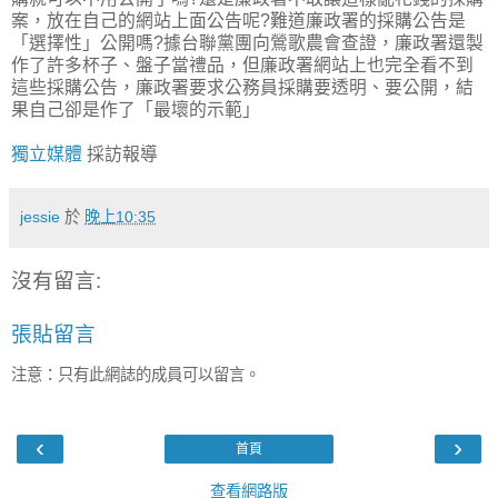
案，放在自己的網站上面公告呢?難道廉政署的採購公告是
「選擇性」公開嗎?據台聯黨團向鶯歌農會查證，廉政署還製
作了許多杯子、盤子當禮品，但廉政署網站上也完全看不到
這些採購公告，廉政署要求公務員採購要透明、要公開，結
果自己卻是作了「最壞的示範」
獨立媒體
採訪報導
jessie
於
晚上10:35
沒有留言:
張貼留言
注意：只有此網誌的成員可以留言。
‹
›
首頁
查看網路版