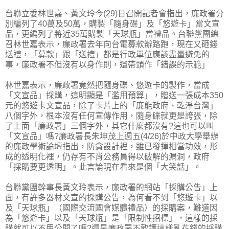
台聯立委林世嘉、黃文玲今(29)日召開記者會指出，廉政署分
別編列了40萬及50萬，購製「隨身碟」及「悠遊卡」當文宣
品，更編列了將近35萬購製「天球瓶」當禮品。台聯黨團總
召林世嘉表示，廉政署去年向台電募款辦路跑，現在又砸錢
送禮，「募款」跟「送禮」都是行政單位應該盡量避免的
事，廉政署不但沒有以身作則，還帶頭作「錯誤的示範」
林世嘉表示，廉政署竟然把隨身碟、悠遊卡的製作，當成
「文宣品」採購，這明顯是「濫用預算」，贈送一張成本350
元的悠遊卡文宣品，除了卡片上的「廉能政府、乾淨台灣」
八個字外，根本沒有任何宣傳作用，隨身碟就更是誇張，除
了上面「廉政署」三個字外，其它什麼都沒有?這也可以叫
「文宣品」嗎?廉政署長朱坤茂上週五(4/26)於中政大學舉辦
的廉政學術論壇指出，防貪設計裡，雖已發揮相當功效，形
成的透明化裡，仍存有不肖公務員得以破解的漏洞，政府
「採購要更透明」。此言論現在看來是個「大笑話」。
台聯黨團幹事長黃文玲表示，廉政署的網站「採購公告」上
面，有許多器材文宣的採購公告，為何看不到「悠遊卡」以
及「天球瓶」（國際交流國會媒體禮品）的採購案，難道因
為「悠遊卡」以及「天球瓶」是「限制性招標」，這樣的採
購就可以不用公開了嗎?還是廉政署不敢讓這樣亂花錢的採購