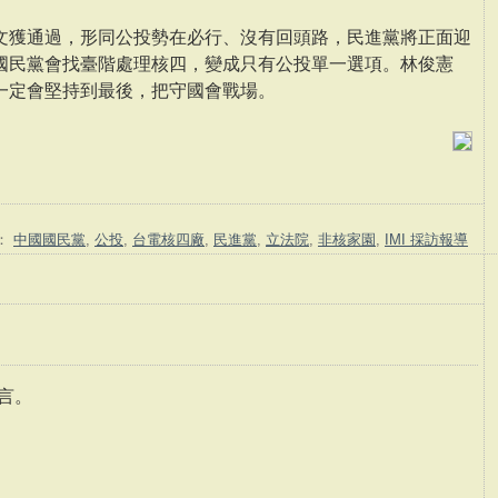
文獲通過，形同公投勢在必行、沒有回頭路，民進黨將正面迎
國民黨會找臺階處理核四，變成只有公投單一選項。林俊憲
一定會堅持到最後，把守國會戰場。
：
中國國民黨
,
公投
,
台電核四廠
,
民進黨
,
立法院
,
非核家園
,
IMI 採訪報導
言。