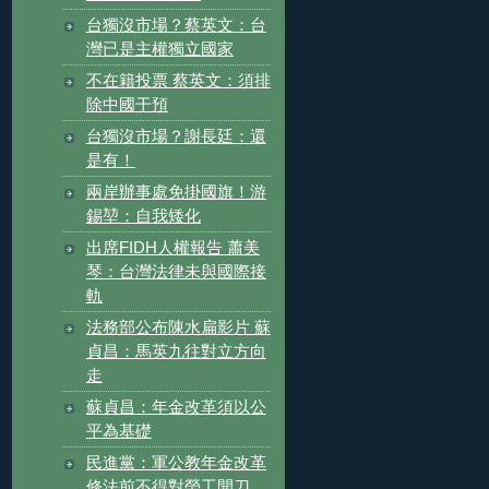
台獨沒市場？蔡英文：台
灣已是主權獨立國家
不在籍投票 蔡英文：須排
除中國干預
台獨沒市場？謝長廷：還
是有！
兩岸辦事處免掛國旗！游
錫堃：自我矮化
出席FIDH人權報告 蕭美
琴：台灣法律未與國際接
軌
法務部公布陳水扁影片 蘇
貞昌：馬英九往對立方向
走
蘇貞昌：年金改革須以公
平為基礎
民進黨：軍公教年金改革
修法前不得對勞工開刀