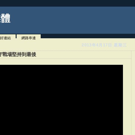
媒體
好連結
網路串連
2013年4月17日 星期三
守戰場堅持到最後