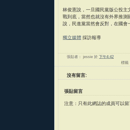
林俊憲說，一旦國民黨版公投主
戰到底，當然也就沒有外界推測
說，民進黨當然會反對，在國會
獨立媒體
採訪報導
張貼者：
jessie
於
下午4:42
標籤
沒有留言:
張貼留言
注意：只有此網誌的成員可以留