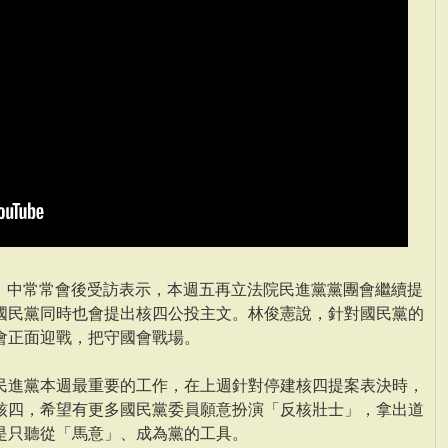
7）中常常會後受訪表示，本週五再立法院民進黨黨團會繼續提
國民黨同時也會提出核四公投主文。林俊憲說，針對國民黨的
會正面迎戰，把守國會戰場。
民進黨本週最重要的工作，在上週針對停建核四提案表決時，
核四，希望有更多國民黨委員願意扮演「反核壯士」，拿出道
是只聽從「馬意」、成為黨的工具。