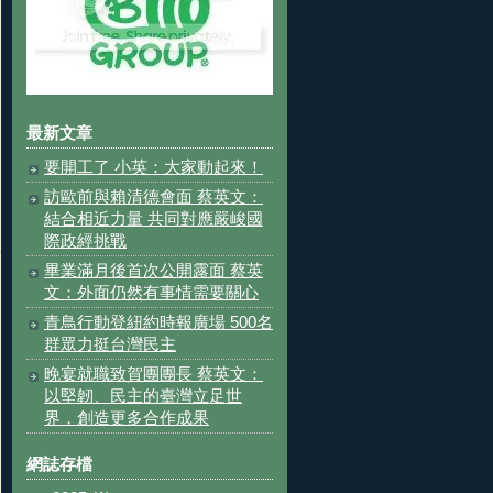
最新文章
要開工了 小英：大家動起來！
訪歐前與賴清德會面 蔡英文：
結合相近力量 共同對應嚴峻國
際政經挑戰
畢業滿月後首次公開露面 蔡英
文：外面仍然有事情需要關心
青鳥行動登紐約時報廣場 500名
群眾力挺台灣民主
晚宴就職致賀團團長 蔡英文：
以堅韌、民主的臺灣立足世
界，創造更多合作成果
網誌存檔