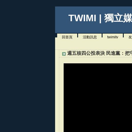
TWIMI | 獨立
回首頁
活動訊息
twimitv
友
週五核四公投表決 民進黨：把