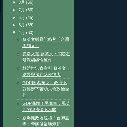
►
8月
(56)
►
7月
(66)
►
6月
(45)
►
5月
(69)
▼
4月
(60)
蔡英文觀賞記錄片「台灣
黑狗兄」
異常入黨 蔡英文：問題在
幫派組織性運作
林益世涉貪宣判 蔡英文：
結果與預期落差很大
GDP慘 蔡英文：政府不
對經濟下苦功只會政治操
作
GDP暴跌！民進黨：馬英
九的經濟慘不忍睹
踢爆廉政署送禮！台聯黨
團：帶頭做最壞示範