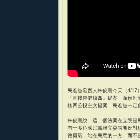
民進黨發言人林俊憲今天（4/1
『直接停健核四』提案，而預判
核四公投主文提案，民進黨一定
林俊憲說，這二個法案在立院是
有十多位國民黨籍立委表態反對
德勇氣，站在民意的一方，而不