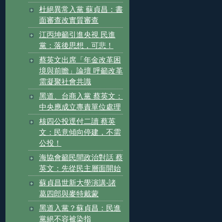
杜絕異常入黨 蘇貞昌：書
面審查改實質審查
江丙坤籲引進央視 民進
黨：落後思想，可悲！
蔡英文出席「年金改革困
境與前瞻」論壇 呼籲改革
需凝聚社會共識
黑道、台商入黨 蔡英文：
中央應成立專責單位處理
核四公投逕付二讀 蔡英
文：民意傾向停建，不需
公投！
海協會籲民間政治對話 蔡
英文：先從民主層面開始
蘇貞昌世新大學演講-諸
葛四郎與麥特戴蒙
黑道入黨？蘇貞昌：民進
黨絕不容被染指