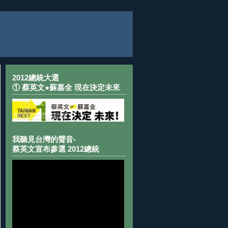
2012總統大選
① 蔡英文●蘇嘉全 現在決定未來
我聽見台灣的聲音-
蔡英文宣布參選 2012總統