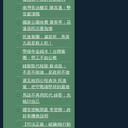
南灣長泳釀災 陳其邁：墾
管處瀆職
國家公園收費 蕭美琴：花
蓮居民沉重負擔
民進黨團：扁若死，馬英
九就是殺人犯！
勞保年金縮水！台聯黨
團：勞工不如公教
綠能取代核能 蘇貞昌：
不是不能做，是政府不做
週五核四公投表決 民進
黨：把守戰場堅持到最後
馬說不再用民代 綠委：先
檢討自己
國安密帳開庭 李登輝：終
於有機會說明
【司法正義：破繭/檢行動