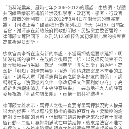
「南科減震案」歷時七年(2006~2012)的纏訟，由檢調、媒體
共同繪聲繪影所構陷並涉及科學家、政務官、學者、行政官
僚、廠商的圖利案，已於2012年8月4日在謝清志的無罪定
讞，【司法正義：破繭/檢行動 系列四】今天（4/15）召開記
者會，謝清志在前總統府資政彭明敏、民進黨立委管碧玲、
律師顧立等陪同下，以刑法125條控告當初承辦此案的檢察官
高峯祈違法濫訴。
檢察官高峯祈在沒有新的事證，不當羈押後還要求延押，明
知沒有新的事證，在敗訴之後還要上訴，以及違反偵察不公
開等種種惡行劣跡，就是一個典型「非法濫訴」的過程。高
峯祈「明知」謝清志無罪，捏造『南科減震案是不需要的工
程』，誤導大眾『謝清志與包商之間多年好友的關係』，謊
稱謝清志『洩露機密文件，修改招標文件圖利給包商』；高
峰祈也污衊謝清志『主導評審結果』，惡意地把九人的評審
委員視為『利益勾結集團』，虛構一個共犯結構。
律師顧立雄表示，羈押人之後一直要考量羈押狀況對人權是
很大的侵害，所以應該要積極的採取偵查作為，要積極的詢
問謝博士相關的資料，但檢察官到最後看起來都沒有什麼積
極行動，二個月羈押期滿就在申請延押，後來是法官不准才
交保放人。在後來陸續的調查之後就很多跟原來起訴完全不