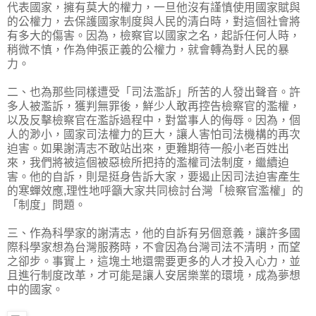
代表國家，擁有莫大的權力，一旦他沒有謹慎使用國家賦與
的公權力，去保護國家制度與人民的清白時，對這個社會將
有多大的傷害。因為，檢察官以國家之名，起訴任何人時，
稍微不慎，作為伸張正義的公權力，就會轉為對人民的暴
力。
二、也為那些同樣遭受「司法濫訴」所苦的人發出聲音。許
多人被濫訴，獲判無罪後，鮮少人敢再控告檢察官的濫權，
以及反擊檢察官在濫訴過程中，對當事人的侮辱。因為，個
人的渺小，國家司法權力的巨大，讓人害怕司法機構的再次
迫害。如果謝清志不敢站出來，更難期待一般小老百姓出
來，我們將被這個被惡檢所把持的濫權司法制度，繼續迫
害。他的自訴，則是挺身告訴大家，要遏止因司法迫害產生
的寒蟬效應,理性地呼籲大家共同檢討台灣「檢察官濫權」的
「制度」問題。
三、作為科學家的謝清志，他的自訴有另個意義，讓許多國
際科學家想為台灣服務時，不會因為台灣司法不清明，而望
之卻步。事實上，這塊土地還需要更多的人才投入心力，並
且進行制度改革，才可能是讓人安居樂業的環境，成為夢想
中的國家。