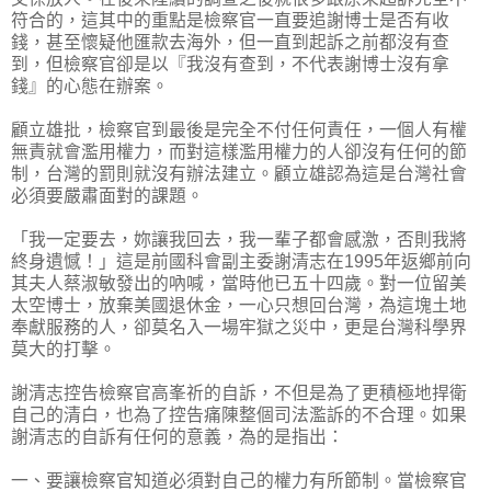
符合的，這其中的重點是檢察官一直要追謝博士是否有收
錢，甚至懷疑他匯款去海外，但一直到起訴之前都沒有查
到，但檢察官卻是以『我沒有查到，不代表謝博士沒有拿
錢』的心態在辦案。
顧立雄批，檢察官到最後是完全不付任何責任，一個人有權
無責就會濫用權力，而對這樣濫用權力的人卻沒有任何的節
制，台灣的罰則就沒有辦法建立。顧立雄認為這是台灣社會
必須要嚴肅面對的課題。
「我一定要去，妳讓我回去，我一輩子都會感激，否則我將
終身遺憾！」這是前國科會副主委謝清志在1995年返鄉前向
其夫人蔡淑敏發出的吶喊，當時他已五十四歲。對一位留美
太空博士，放棄美國退休金，一心只想回台灣，為這塊土地
奉獻服務的人，卻莫名入一場牢獄之災中，更是台灣科學界
莫大的打擊。
謝清志控告檢察官高峯祈的自訴，不但是為了更積極地捍衛
自己的清白，也為了控告痛陳整個司法濫訴的不合理。如果
謝清志的自訴有任何的意義，為的是指出：
一、要讓檢察官知道必須對自己的權力有所節制。當檢察官