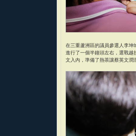
在三重蘆洲區的議員參選人李坤
進行了一個半鐘頭左右，選戰越
文入內，準備了熱茶讓蔡英文潤