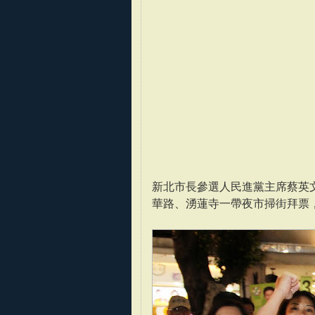
新北市長參選人民進黨主席蔡英文
華路、湧蓮寺一帶夜市掃街拜票