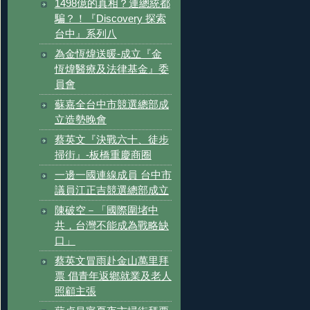
1498億的真相？連總統都
騙？！『Discovery 探索
台中』系列八
為金恆煒送暖-成立『金
恆煒醫療及法律基金』委
員會
蘇嘉全台中市競選總部成
立造勢晚會
蔡英文『決戰六十、徒步
掃街』-板橋重慶商圈
一邊一國連線成員 台中市
議員江正吉競選總部成立
陳破空－「國際圍堵中
共，台灣不能成為戰略缺
口」
蔡英文冒雨赴金山萬里拜
票 倡青年返鄉就業及老人
照顧主張