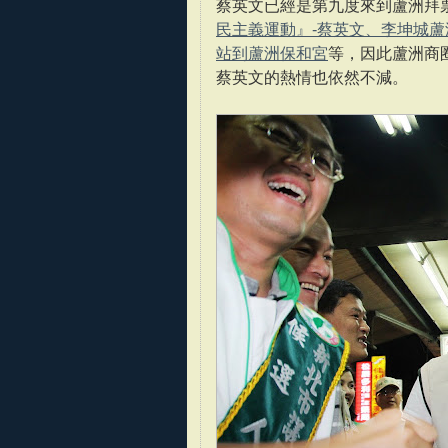
蔡英文已經是第九度來到蘆洲拜
民主義運動』-蔡英文、李坤城
站到蘆洲保和宮
等，因此蘆洲商
蔡英文的熱情也依然不減。