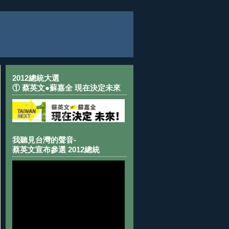
2012總統大選
① 蔡英文●蘇嘉全 現在決定未來
我聽見台灣的聲音-
蔡英文宣布參選 2012總統