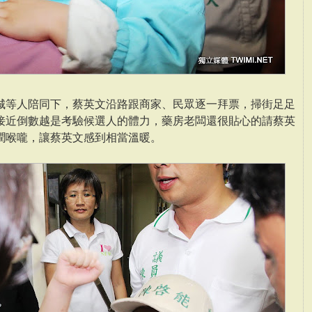
城等人陪同下，蔡英文沿路跟商家、民眾逐一拜票，掃街足足
接近倒數越是考驗候選人的體力，藥房老闆還很貼心的請蔡英
潤喉嚨，讓蔡英文感到相當溫暖。