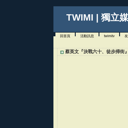
TWIMI | 獨立
回首頁
活動訊息
twimitv
友
蔡英文『決戰六十、徒步掃街』