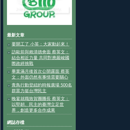
最新文章
要開工了 小英：大家動起來！
訪歐前與賴清德會面 蔡英文：
結合相近力量 共同對應嚴峻國
際政經挑戰
畢業滿月後首次公開露面 蔡英
文：外面仍然有事情需要關心
青鳥行動登紐約時報廣場 500名
群眾力挺台灣民主
晚宴就職致賀團團長 蔡英文：
以堅韌、民主的臺灣立足世
界，創造更多合作成果
網誌存檔