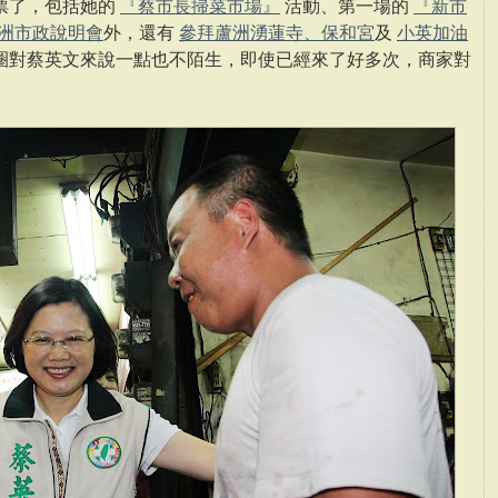
票了，包括她的
『蔡市長掃菜市場』
活動、第一場的
『新市
蘆洲市政說明會
外，還有
參拜蘆洲湧蓮寺、保和宮
及
小英加油
圈對蔡英文來說一點也不陌生，即使已經來了好多次，商家對