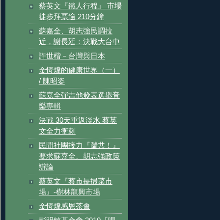
蔡英文『鐵人行程』 市場
徒步拜票逾 210分鐘
蘇嘉全、胡志強民調拉
近，謝長廷：決戰大台中
許世楷－台灣與日本
金恆煒的健康世界（一）
/ 陳昭姿
蘇嘉全彈吉他發表選舉音
樂專輯
決戰 30天重返淡水 蔡英
文全力衝刺
民間社團接力『踹共！』
要求蘇嘉全、胡志強政策
辯論
蔡英文『蔡市長掃菜市
場』-樹林龍興市場
金恆煒感恩茶會