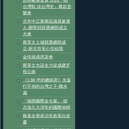
彭明敏基金會 2010『唱
台灣歌 說台灣史』募款音
樂會
北市中正萬華區議員參選
人-顏聖冠競選總部成立
大會
蔡英文土城競選總部成
立-新北市安心交給我
金恆煒感恩茶會
蔡英文允諾全力促成建芝
投公路
《1.86 坪的總統府》永遠
打不倒的台灣之子-陳水
扁
『揭開國際金光黨』-胡
志強九大消失的國際地標
蘇嘉全發表治安政策白皮
書