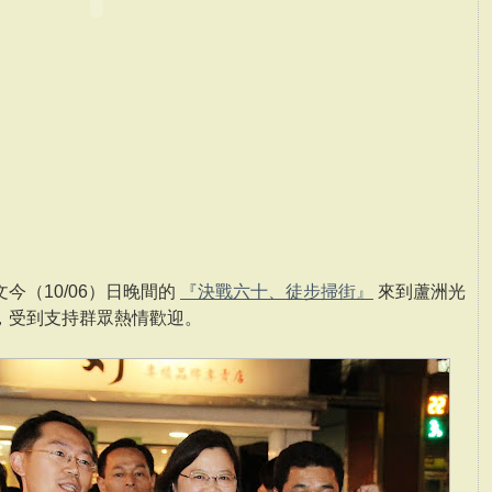
今（10/06）日晚間的
『決戰六十、徒步掃街』
來到蘆洲光
，受到支持群眾熱情歡迎。