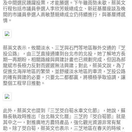
及中間選民踴躍投票，才能勝選。下午雖雨勢未歇，蔡英文
行程包括市議員參選人李欣芳競總成立、新莊基層座談及晚
間的市議員參選人高敏慧競總成立仍持續進行，與基層搏感
情。
蔡英文表示，攸關淡水、三芝與石門等地區聯外交通的『芝
投公路』，由三芝直接通連到台北市的北投，她了解地方長
期一再期盼，相關路線與興建計畫也已規劃完成，但因為郝
龍斌市長極力反對而遲遲無法興建；對此，蔡英文說，為了
促進北海岸地區的繁榮，並舒緩淡水地區的車流，芝投公路
的確有興建的必要，只要北二都都贏，將積極爭取協調，讓
整個工程早日推動。
此外，蔡英文也提到『三芝茭白筍水車文化節』，她說，蘇
縣長執政時推出『台北縣文化曆』三芝的『茭白筍節』就是
其中之一，對推廣地方農特產品，強化觀光資源非常有幫
助。除了茭白筍，蔡英文也表示，三芝地區在春天的時候，