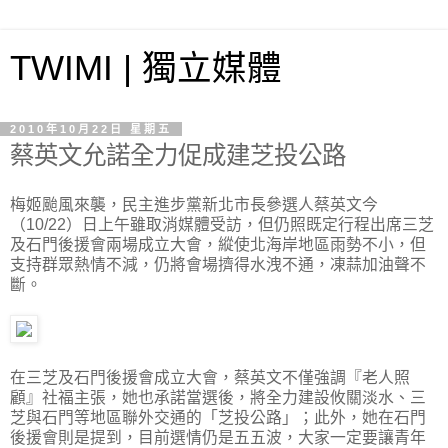
TWIMI | 獨立媒體
2010年10月22日 星期五
蔡英文允諾全力促成建芝投公路
梅姬颱風來襲，民主進步黨新北市長參選人蔡英文今
（10/22）日上午雖取消媒體受訪，但仍照既定行程出席三芝
及石門後援會兩場成立大會，縱使北海岸地區雨勢不小，但
支持群眾熱情不減，仍將會場擠得水洩不通，凍蒜加油聲不
斷。
在三芝及石門後援會成立大會，蔡英文不僅強調『老人照
顧』社福主張，她也承諾當選後，將全力建設攸關淡水、三
芝與石門等地區聯外交通的「芝投公路」；此外，她在石門
後援會則是提到，目前選情仍是五五波，大家一定要讓青年