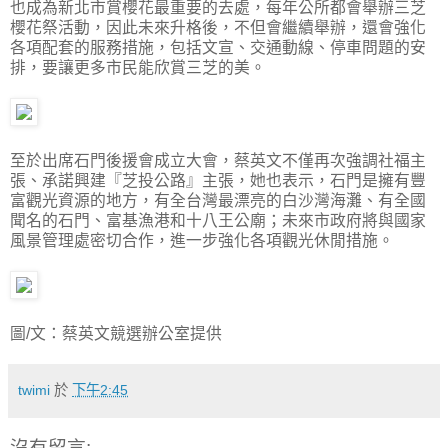
也成為新北市賞櫻花最重要的去處，每年公所都會舉辦三芝
櫻花祭活動，因此未來升格後，不但會繼續舉辦，還會強化
各項配套的服務措施，包括文宣、交通動線、停車問題的安
排，要讓更多市民能欣賞三芝的美。
至於出席石門後援會成立大會，蔡英文不僅再次強調社福主
張、承諾興建『芝投公路』主張，她也表示，石門是擁有豐
富觀光資源的地方，有全台灣最漂亮的白沙灣海灘、有全國
聞名的石門、富基漁港和十八王公廟；未來市政府將與國家
風景管理處密切合作，進一步強化各項觀光休閒措施。
圖/文：蔡英文競選辦公室提供
twimi
於
下午2:45
沒有留言: