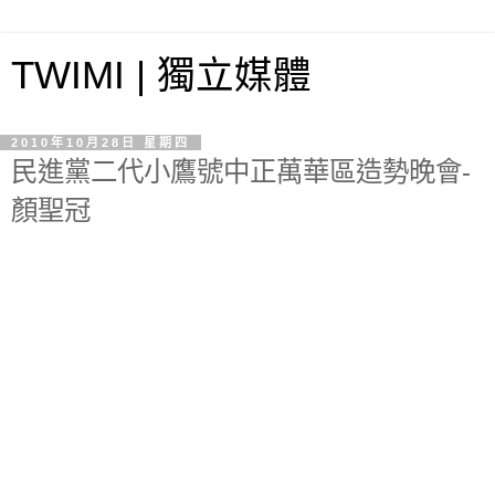
TWIMI | 獨立媒體
2010年10月28日 星期四
民進黨二代小鷹號中正萬華區造勢晚會-
顏聖冠