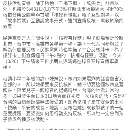
反核活動宣導，除了啟動「千場下鄉、十萬尖兵」計畫以
外，也將於3月31日(日)下午3點在新北市板橋區大同街70號
板橋音樂公園舉辦首場「核裡有怪獸」親子互動劇場，以
「故事媽媽」互動說故事形式，達到宣傳反核、寓教於樂的
效果。
民進黨發言人王閔生說，「核裡有怪獸」親子劇場預計於新
北市、台中市、高雄市各舉辦一場，讓下一代共同參與並了
解為什麼要反核。民進黨同時也準備了二台反核胖卡，為了
讓胖卡上街宣傳週日下午3點的「核裡有怪獸」活動，今天
（3/26）下午請來三位小朋友與媽媽進錄音室錄宣傳車廣
播。
就讀小學二年級的許小妹妹說，核四如果爆炸的話會傷害到
全部的人，所以她想要來反抗核四，她不想要這個核四廠蓋
起來。陪著兒子一起錄音的楊媽媽說，台灣的地震非常的
多，如果發生像日本311地震而在引發一次核災的話，這是在
台灣的每個媽媽都無法接受的，她希望孩子是在安全的土地
下快樂、平安的成長。她說，反核是她近來教導孩子的一個
重要課題，要認識如何用行動支持反核，所以她一定會到孩
子參與各種反核活動。