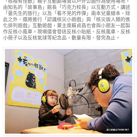
「核裡有怪獸」親子互動劇場皆以戶外公園作為使用場地，
由知名的「故事島」館長「巧克力校長」以互動方式，講述
「曼先生的旅行」以及「看不見的炸彈」兩本兒童繪本，除
此之外，還將進行「認識核災小遊戲」與「核災版人類的進
化排列遊戲」互動遊戲，黨主席蘇貞昌也會與小朋友一起製
作反核小風車。現場還會發送反核小貼紙、反核風車，反核
小冊子以及反核氣球等紀念品，數量有限、發完為止。