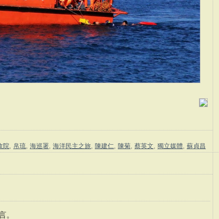
政院
,
帛琉
,
海巡署
,
海洋民主之旅
,
陳建仁
,
陳菊
,
蔡英文
,
獨立媒體
,
蘇貞昌
言。