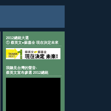
2012總統大選
① 蔡英文●蘇嘉全 現在決定未來
我聽見台灣的聲音-
蔡英文宣布參選 2012總統