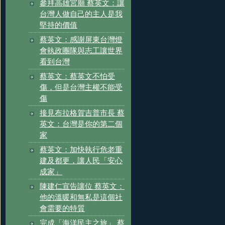
參拜高雄宮廟 蔡英文：讓
台灣人做自己的主人是我
堅持的價值
蔡英文：感謝屏東台灣燈
會執政團隊與志工讓世界
看到台灣
蔡英文：蔡英文不怕受
傷，但是台灣主權不能受
傷
接見布拉格賀吉普市長 蔡
英文：台灣是你的第二個
家
蔡英文：加快執行危老重
建及都更，讓人民「安心
成家」
陳建仁宣告讓位 蔡英文：
他的溫暖和無私是這個社
會需要的特質
完成「海洋民主之旅」 蔡