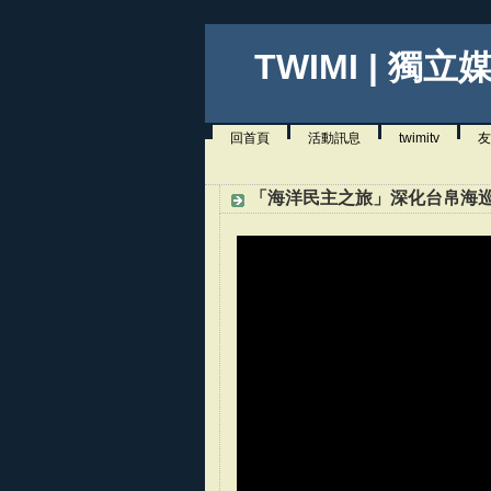
TWIMI | 獨立
回首頁
活動訊息
twimitv
友
「海洋民主之旅」深化台帛海巡