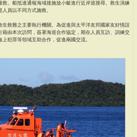
搜救。船抵達通報海域後施放小艇進行近岸巡搜尋。救生演練
巡人員以不同方式施救。
救生救難之主要執行機關。為促進與太平洋友邦國家友好情誼
方藉由本次訪問，簽署海巡合作協定，期在人員互訪、訓練交
海上犯罪等領域互助合作，促進兩國交流。