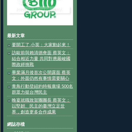
最新文章
要開工了 小英：大家動起來！
訪歐前與賴清德會面 蔡英文：
結合相近力量 共同對應嚴峻國
際政經挑戰
畢業滿月後首次公開露面 蔡英
文：外面仍然有事情需要關心
青鳥行動登紐約時報廣場 500名
群眾力挺台灣民主
晚宴就職致賀團團長 蔡英文：
以堅韌、民主的臺灣立足世
界，創造更多合作成果
網誌存檔