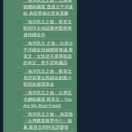
「海洋民主之旅」出席海
妮總統國宴 透過太平洋連
結 為世界做出更多貢獻
「海洋民主之旅」蔡英文
盼與印太地區夥伴緊密串
連持續合作
「海洋民主 之旅」出席太
平洋婦女領袖聯盟會議 蔡
英文：女性從不需爭取誰
的肯定，更不是附屬品
「海洋民主之旅」蔡英文
見證簽署台馬婦女創業小
額貸款循環基金
「海洋民主之旅」出席瓦
卡總統國宴 蔡英文：You
Are My Best Friend
「海洋民主之旅」 為諾魯
「台灣農畜教育中心」揭
幕 蔡英文同時見證愛情