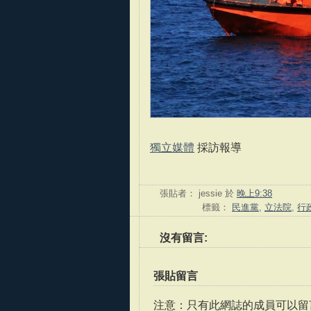
獨立媒體
採訪報導
張貼者：
jessie
於
晚上9:38
標籤：
民進黨
,
立法院
,
行
沒有留言:
張貼留言
注意：只有此網誌的成員可以留