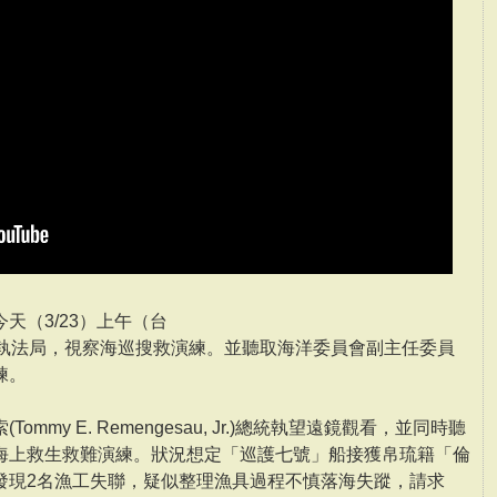
天（3/23）上午（台
洋執法局，視察海巡搜救演練。並聽取海洋委員會副主任委員
練。
my E. Remengesau, Jr.)總統執望遠鏡觀看，並同時聽
海上救生救難演練。狀況想定「巡護七號」船接獲帛琉籍「倫
船長發現2名漁工失聯，疑似整理漁具過程不慎落海失蹤，請求