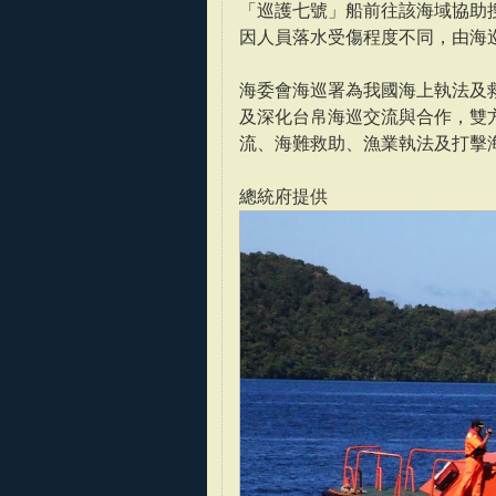
「巡護七號」船前往該海域協助
因人員落水受傷程度不同，由海
海委會海巡署為我國海上執法及
及深化台帛海巡交流與合作，雙
流、海難救助、漁業執法及打擊
總統府提供