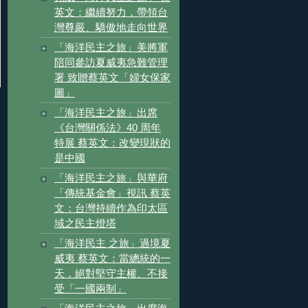
英文：繼續努力，帶領台
灣尊嚴、驕傲地走向世界
「海洋民主之旅」美將軍
陪同參訪夏威夷急難管理
署 致贈蔡英文「婦女保家
圖」
「海洋民主之旅」出席
《台灣關係法》40 周年
特展 蔡英文：改變現狀的
是中國
「海洋民主之旅」與華府
「傳統基金會」視訊 蔡英
文：台灣持續作為印太區
域之民主燈塔
「海洋民主 之旅」過境夏
威夷 蔡英文：當總統的一
天，絕對堅守主權、不接
受「一國兩制」