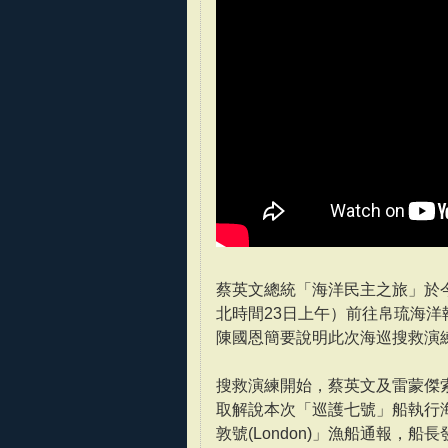
蔡英文總統「海洋民主之旅」於今
北時間23日上午）前往帛琉海
陳國恩簡要說明此次海巡搜救演
搜救演練開始，蔡英文及雷蒙傑索(Tom
取解說本次「巡護七號」船執行
敦號(London)」漁船通報，