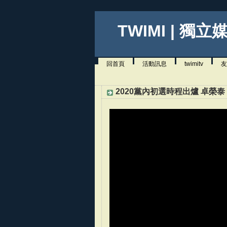
TWIMI | 獨立
回首頁
活動訊息
twimitv
友
2020黨內初選時程出爐 卓榮