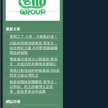
最新文章
要開工了 小英：大家動起來！
訪歐前與賴清德會面 蔡英文：
結合相近力量 共同對應嚴峻國
際政經挑戰
畢業滿月後首次公開露面 蔡英
文：外面仍然有事情需要關心
青鳥行動登紐約時報廣場 500名
群眾力挺台灣民主
晚宴就職致賀團團長 蔡英文：
以堅韌、民主的臺灣立足世
界，創造更多合作成果
網誌存檔