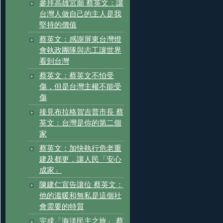
參拜高雄宮廟 蔡英文：讓
台灣人做自己的主人是我
堅持的價值
蔡英文：感謝屏東台灣燈
會執政團隊與志工讓世界
看到台灣
蔡英文：蔡英文不怕受
傷，但是台灣主權不能受
傷
接見布拉格賀吉普市長 蔡
英文：台灣是你的第二個
家
蔡英文：加快執行危老重
建及都更，讓人民「安心
成家」
陳建仁宣告讓位 蔡英文：
他的溫暖和無私是這個社
會需要的特質
完成「海洋民主之旅」 蔡