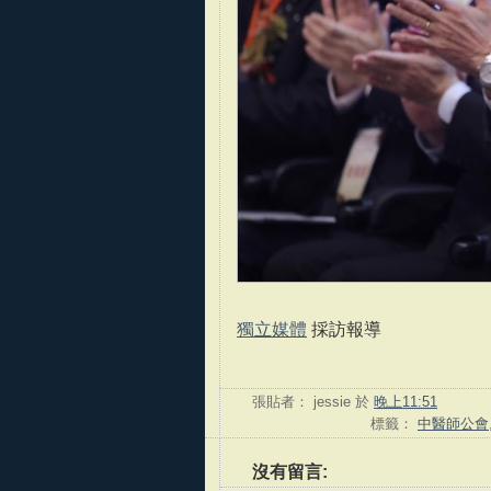
獨立媒體
採訪報導
張貼者：
jessie
於
晚上11:51
標籤：
中醫師公會
沒有留言: