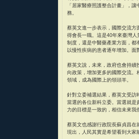
「居家醫療照護整合計畫」，讓
務。
蔡英文進一步表示，國際交流方
得會長一職。這是40年來臺灣
制度，還是中醫藥產業方面，都
以慢性疾病的患者逐年增加。面
蔡英文說，未來，政府也會持續
向政策，增加更多的國際交流。
領域，成為國際上的領頭羊。
針對立委補選結果，蔡英文受訪
當選的各位新科立委。當選就是
力的目標是一致的，相信未來我
蔡英文也感謝行政院長蘇貞昌在
現出，人民其實是希望看到大家