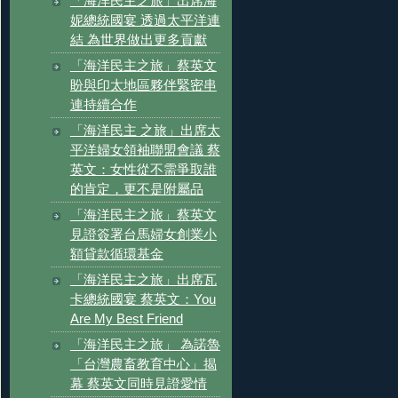
「海洋民主之旅」出席海
妮總統國宴 透過太平洋連
結 為世界做出更多貢獻
「海洋民主之旅」蔡英文
盼與印太地區夥伴緊密串
連持續合作
「海洋民主 之旅」出席太
平洋婦女領袖聯盟會議 蔡
英文：女性從不需爭取誰
的肯定，更不是附屬品
「海洋民主之旅」蔡英文
見證簽署台馬婦女創業小
額貸款循環基金
「海洋民主之旅」出席瓦
卡總統國宴 蔡英文：You
Are My Best Friend
「海洋民主之旅」 為諾魯
「台灣農畜教育中心」揭
幕 蔡英文同時見證愛情