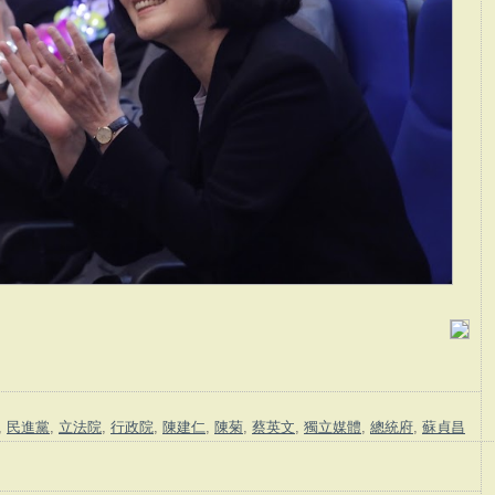
,
民進黨
,
立法院
,
行政院
,
陳建仁
,
陳菊
,
蔡英文
,
獨立媒體
,
總統府
,
蘇貞昌