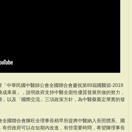
席「中華民國中醫師公會全國聯合會慶祝第89屆國醫節-2019
藥成果展」，說明政府支持中醫全面性優質發展所做的努力，
療」以及「國際交流」三項政策方針，為中醫藥奠定厚實的發
會全國聯合會陳旺全理事長稍早所提將中醫納入長照體系、國
，有些政府可以在短期內改進，有些需要時間，希望陳理事長