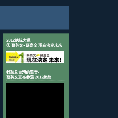
2012總統大選
① 蔡英文●蘇嘉全 現在決定未來
我聽見台灣的聲音-
蔡英文宣布參選 2012總統