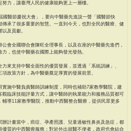
起努力，讓臺灣人民的健康能夠更上一層樓。
9屆國醫節慶祝大會」，要向中醫藥先進說一聲「國醫節快
都傳承了很多重要的智慧。一直到今天，也對全民的醫療、健
響以及貢獻。
師公會全國聯合會陳旺全理事長，以及在座的中醫藥先進們，
餘力，也使中醫藥在國際上能夠發光發熱。
全力來支持中醫全面性的優質發展，並透過「系統訓練」、
三項政策方針，為中醫藥奠定厚實的發展前景。
府實施中醫負責醫師訓練制度，同時也補助7家教學醫院，建
客觀臨床技能評量方式，讓中醫師的執業能力和服務品質都可
，輔導11家教學醫院，推動中西醫整合醫療，提供民眾更多
試辦計畫當中，癌症、孕產照護、兒童過敏性鼻炎及急症，都
得優質的中西醫療服務；對於外出就醫不便者，政府也會結合