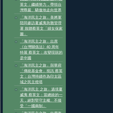
英文：繼續努力，帶領台
灣尊嚴、驕傲地走向世界
「海洋民主之旅」美將軍
陪同參訪夏威夷急難管理
署 致贈蔡英文「婦女保家
圖」
「海洋民主之旅」出席
《台灣關係法》40 周年
特展 蔡英文：改變現狀的
是中國
「海洋民主之旅」與華府
「傳統基金會」視訊 蔡英
文：台灣持續作為印太區
域之民主燈塔
「海洋民主 之旅」過境夏
威夷 蔡英文：當總統的一
天，絕對堅守主權、不接
受「一國兩制」