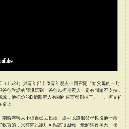
（11/24）與青年部十位青年朋友一同召開「給父母的一封
跟爸爸對話的簡訊寫到，爸爸以柯是素人一定有問題不支持，
樣說，他把你的D槽跟素人有關的東西都刪掉了。 」。柯文哲
在桌上。
，期盼年輕人不但自己去投票，還可以說服父母也投他一票。
收買的，只有簡訊跟Line應該很困難，最起碼要聊天、吃