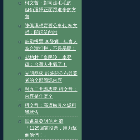
柯文哲：對司法毛毛的，
但仍選擇正面跟進步的方
向
陳佩琪想賣舊公事包 柯文
哲：開玩笑的啦
鼓勵投票 李登輝：年青人
為台灣打拼，不是暴民！
郝柏村「皇民說」李登
輝：台灣人生氣了！
光明磊落 彭盛韶公布與業
者的全部簡訊內容
對九二共識表態 柯文哲：
內容是什麼？
柯文哲：高資敏具名爆料
我就告
民進黨發明信片 籲
「1129回家投票，用力擊
倒他們！」