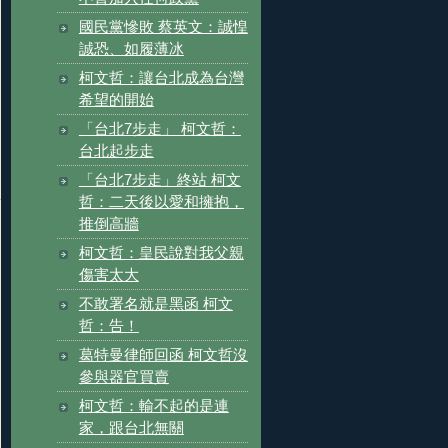
國民黨慘敗 蔡英文：誠惶
誠恐、如履薄冰
柯文哲：讓台北成為台灣
希望的開始
「台北7步走」 柯文哲：
台北起步走
「台北7步走」終站 柯文
哲：二天後以愛和擁抱，
推倒高牆
柯文哲：皇民說對我父親
傷害太大
不敢署名就是黑函 柯文
哲：告！
葛特曼律師回函 柯文哲沒
參與器官買賣
柯文哲：輸不起的是連
家，跟台北無關