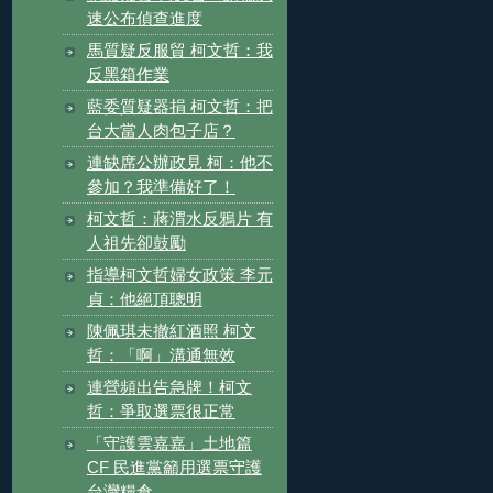
速公布偵查進度
馬質疑反服貿 柯文哲：我
反黑箱作業
藍委質疑器捐 柯文哲：把
台大當人肉包子店？
連缺席公辦政見 柯：他不
參加？我準備好了！
柯文哲：蔣渭水反鴉片 有
人祖先卻鼓勵
指導柯文哲婦女政策 李元
貞：他絕頂聰明
陳佩琪未撤紅酒照 柯文
哲：「啊」溝通無效
連營頻出告急牌！柯文
哲：爭取選票很正常
「守護雲嘉嘉」土地篇
CF 民進黨籲用選票守護
台灣糧倉