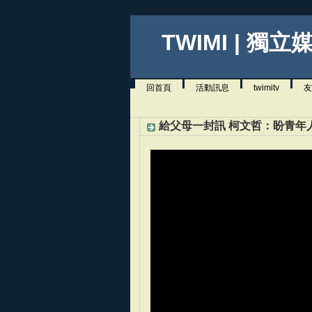
TWIMI | 獨立
回首頁
活動訊息
twimitv
友
給父母一封訊 柯文哲：盼青年