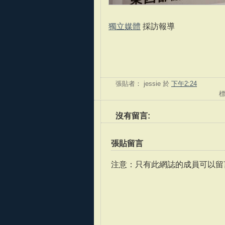
獨立媒體
採訪報導
張貼者：
jessie
於
下午2:24
沒有留言:
張貼留言
注意：只有此網誌的成員可以留