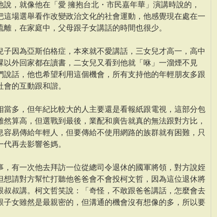
他說，就像他在「愛 擁抱台北・市民嘉年華」演講時說的，
把這場選舉看作改變政治文化的社會運動，他感覺現在處在一
疏離，在家庭中，父母跟子女講話的時間也很少。
兒子因為亞斯伯格症，本來就不愛講話，三女兒才高一，高中
課以外回家都在讀書，二女兒又看到他就「咻」一溜煙不見
們說話，他也希望利用這個機會，所有支持他的年輕朋友多跟
社會的互動跟和諧。
相當多，但年紀比較大的人主要還是看報紙跟電視，這部分包
雖然算高，但選戰到最後，業配和廣告就真的無法跟對方比，
息容易傳給年輕人，但要傳給不使用網路的族群就有困難，只
一代再去影響爸媽。
事，有一次他去拜訪一位從總司令退休的國軍將領，對方說姪
但想請對方幫忙打聽他爸爸會不會投柯文哲，因為這位退休將
跟叔叔講。柯文哲笑說：「奇怪，不敢跟爸爸講話，怎麼會去
跟子女雖然是最親密的，但溝通的機會沒有想像的多，所以要