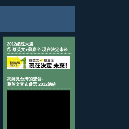
2012總統大選
① 蔡英文●蘇嘉全 現在決定未來
我聽見台灣的聲音-
蔡英文宣布參選 2012總統