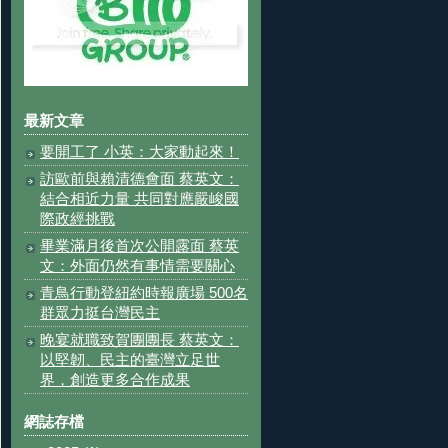
最新文章
要開工了 小英：大家動起來！
訪歐前與賴清德會面 蔡英文：
結合相近力量 共同對應嚴峻國
際政經挑戰
畢業滿月後首次公開露面 蔡英
文：外面仍然有事情需要關心
青鳥行動登紐約時報廣場 500名
群眾力挺台灣民主
晚宴就職致賀團團長 蔡英文：
以堅韌、民主的臺灣立足世
界，創造更多合作成果
網誌存檔