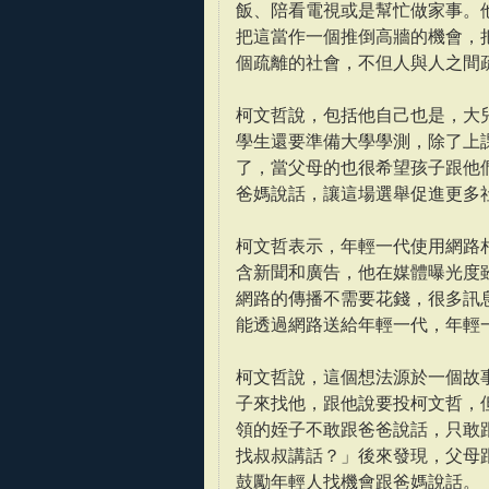
飯、陪看電視或是幫忙做家事。
把這當作一個推倒高牆的機會，
個疏離的社會，不但人與人之間
柯文哲說，包括他自己也是，大
學生還要準備大學學測，除了上
了，當父母的也很希望孩子跟他
爸媽說話，讓這場選舉促進更多
柯文哲表示，年輕一代使用網路
含新聞和廣告，他在媒體曝光度
網路的傳播不需要花錢，很多訊
能透過網路送給年輕一代，年輕
柯文哲說，這個想法源於一個故
子來找他，跟他說要投柯文哲，
領的姪子不敢跟爸爸說話，只敢
找叔叔講話？」後來發現，父母
鼓勵年輕人找機會跟爸媽說話。