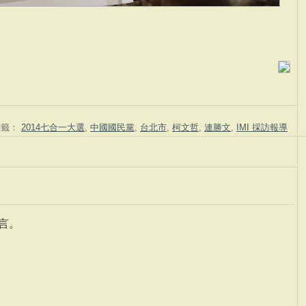
標籤：
2014七合一大選
,
中國國民黨
,
台北市
,
柯文哲
,
連勝文
,
IMI 採訪報導
言。