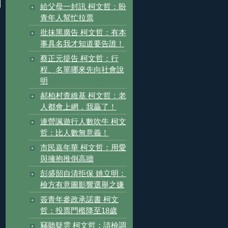
給父母一封訊 柯文哲：盼
青年人幫忙拉票
批抹黑廣告 柯文哲：有本
事具名我才知道要告誰！
蔡正元提告 柯文哲：行
程、名單哪來先向社會說
明
郝柏村查維基 柯文哲：老
人都會上網，我贏了！
連營諷遊行人數吹牛 柯文
哲：比人數無意義！
市民嘉年華 柯文哲：用愛
與擁抱推倒高牆
彭盛韶自清拒保 姚立明：
檢方有意圖影響選舉之嫌
簽青年參政承諾書 柯文
哲：投票門檻降至18歲
竊聽疑雲 柯文哲：請檢調