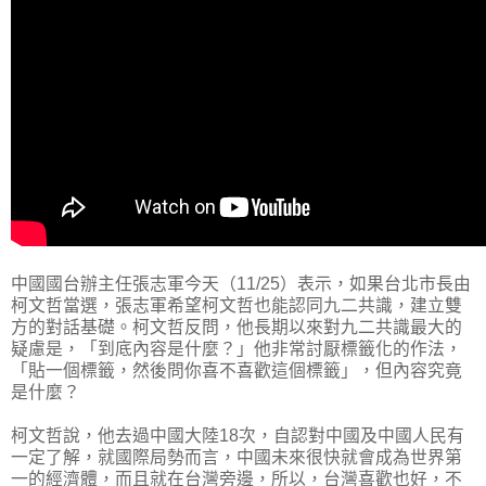
中國國台辦主任張志軍今天（11/25）表示，如果台北市長由
柯文哲當選，張志軍希望柯文哲也能認同九二共識，建立雙
方的對話基礎。柯文哲反問，他長期以來對九二共識最大的
疑慮是，「到底內容是什麼？」他非常討厭標籤化的作法，
「貼一個標籤，然後問你喜不喜歡這個標籤」，但內容究竟
是什麼？
柯文哲說，他去過中國大陸18次，自認對中國及中國人民有
一定了解，就國際局勢而言，中國未來很快就會成為世界第
一的經濟體，而且就在台灣旁邊，所以，台灣喜歡也好，不