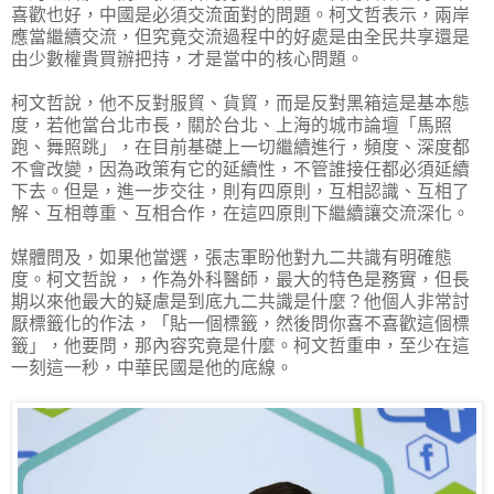
喜歡也好，中國是必須交流面對的問題。柯文哲表示，兩岸
應當繼續交流，但究竟交流過程中的好處是由全民共享還是
由少數權貴買辦把持，才是當中的核心問題。
柯文哲說，他不反對服貿、貨貿，而是反對黑箱這是基本態
度，若他當台北市長，關於台北、上海的城市論壇「馬照
跑、舞照跳」，在目前基礎上一切繼續進行，頻度、深度都
不會改變，因為政策有它的延續性，不管誰接任都必須延續
下去。但是，進一步交往，則有四原則，互相認識、互相了
解、互相尊重、互相合作，在這四原則下繼續讓交流深化。
媒體問及，如果他當選，張志軍盼他對九二共識有明確態
度。柯文哲說，，作為外科醫師，最大的特色是務實，但長
期以來他最大的疑慮是到底九二共識是什麼？他個人非常討
厭標籤化的作法，「貼一個標籤，然後問你喜不喜歡這個標
籤」，他要問，那內容究竟是什麼。柯文哲重申，至少在這
一刻這一秒，中華民國是他的底線。