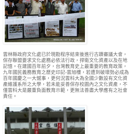
雲林縣政府文化處已於現勘程序結束後進行古蹟審議大會，
保存聯盟要求文化處務必依法行政，捍衛文化資產以及在地
記憶。在建國百年前夕，台灣教育史上最重要的教育政策，
九年國民義務教育之歷史印記-雲旭樓，若遭到破壞勢必成為
百年國慶之一大憾事，更何況雲科大為全國少數設有文化資
產維護系所之大學，若未能妥善保存校園內之文化資產，不
僅雲科大是嚴重負面教育示範，更無法善盡大學應有之社會
責任。