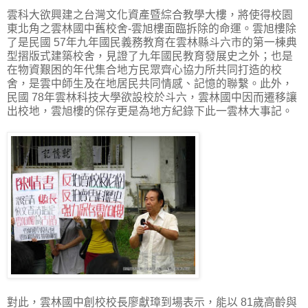
雲科大欲興建之台灣文化資產暨綜合教學大樓，將使得校園
東北角之雲林國中舊校舍-雲旭樓面臨拆除的命運。雲旭樓除
了是民國 57年九年國民義務教育在雲林縣斗六市的第一棟典
型摺版式建築校舍，見證了九年國民教育發展史之外；也是
在物資艱困的年代集合地方民眾齊心協力所共同打造的校
舍，是雲中師生及在地居民共同情感、記憶的聯繫。此外，
民國 78年雲林科技大學欲設校於斗六，雲林國中因而遷移讓
出校地，雲旭樓的保存更是為地方紀錄下此一雲林大事記。
對此，雲林國中創校校長廖獻璋到場表示，能以 81歲高齡與