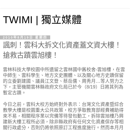
TWIMI | 獨立媒體
2010年8月19日 星期四
諷刺！雲科大拆文化資產蓋文資大樓！
搶救古蹟雲旭樓！
雲林科技大學校園中所遺留之雲林國中舊校舍-雲旭樓，在雲
中師生、雲科學生、地方文史團體、以及關心地方史蹟保留
的立委劉建國、議員江文登、蔡岳儒、周秀月…等人努力之
下，主管機關雲林縣政府文化局已於今（8/19）日將其列為
暫定古蹟。
今日之前，雲科大校方始終對外表示：台灣文化資產暨綜合
教學大樓是校園重大公共政策，校方爭取教育部經費補助得
來不易，相關程序業以完備等待發包動工，拆除雲旭樓乃興
建新大樓工程所必須，除非縣政府有任何文化資產保存等相
關行政處分，否則仍將依照原訂工程進度施行。然而本月月