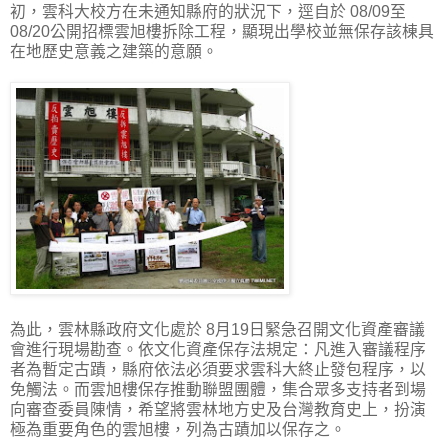
初，雲科大校方在未通知縣府的狀況下，逕自於 08/09至
08/20公開招標雲旭樓拆除工程，顯現出學校並無保存該棟具
在地歷史意義之建築的意願。
為此，雲林縣政府文化處於 8月19日緊急召開文化資產審議
會進行現場勘查。依文化資產保存法規定：凡進入審議程序
者為暫定古蹟，縣府依法必須要求雲科大終止發包程序，以
免觸法。而雲旭樓保存推動聯盟團體，集合眾多支持者到場
向審查委員陳情，希望將雲林地方史及台灣教育史上，扮演
極為重要角色的雲旭樓，列為古蹟加以保存之。