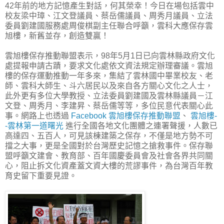
42年前的地方記憶產生對話，何其榮幸！今日在場包括雲中
校友梁中璋、江文登議員、蔡岳儒議員、周秀月議員、立法
委員劉建國服務處周俊棋副主任聯合呼籲，雲科大應保存雲
旭樓，新舊並存，創造雙贏！
雲旭樓保存推動聯盟表示，98年5月1日已向雲林縣政府文化
處提報申請古蹟，要求文化處依文資法規定辦理審議。雲旭
樓的保存運動推動一年多來，集結了雲林國中畢業校友、老
師、雲科大師生、斗六居民以及來自各方關心文化之人士，
此外更有多位大學教授、立法委員劉建國及雲林縣議員－江
文登、周秀月、李建昇、蔡岳儒等等，多位民意代表關心此
事。網路上也透過
Facebook 雲旭樓保存推動聯盟
、
雲旭樓-
-雲林第一道曙光
進行全國各地文化團體之連署聲援，人數已
高達四、五百人，可見該棟建築之保存，不僅是地方勢不可
擋之大事，更是全國對於台灣歷史記憶之搶救事件。保存聯
盟呼籲文建會、教育部、百年國慶委員會及社會各界共同關
心，阻止拆文化資產蓋文資大樓的荒謬事件，為台灣百年教
育史留下重要見證。