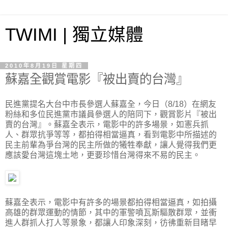
TWIMI | 獨立媒體
2010年8月19日 星期四
蘇嘉全觀賞電影『被出賣的台灣』
民進黨提名大台中市長參選人蘇嘉全，今日（8/18）在網友
粉絲和多位民進黨市議員參選人的陪同下，觀賞影片『被出
賣的台灣』。蘇嘉全表示，電影中的許多場景，如憲兵抓
人、群眾抗爭等等，都拍得相當逼真，看到電影中所描述的
民主前輩為爭台灣的民主所做的犧牲奉獻，讓人覺得我們更
應該愛台灣這塊土地，更要珍惜台灣得來不易的民主。
蘇嘉全表示，電影中有許多的場景都拍得相當逼真，如拍攝
高雄的群眾運動的情節，其中的軍警噴瓦斯驅散群眾，並衝
進人群抓人打人等景象，都讓人印象深刻，彷彿重新目睹早