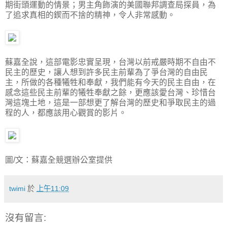
期街頭運動的情景；男主角飾演的美國聯邦調查局探員，為
了追求真相的鍥而不捨的精神，令人非常感動。
蘇嘉全說，這部電影忠實呈現，台灣以前戒嚴時期不自由不
民主的歷史，讓人想到許多民主前輩為了爭台灣的自由民
主，所做的各種犧牲和奉獻，我們能有今天的民主自由，在
感念這些民主前輩的犧牲奉獻之餘，更應該愛台灣、珍惜台
灣這塊土地，這是一部想更了解台灣的歷史和爭取民主的過
程的人，都應該用心觀賞的影片。
圖/文：蘇嘉全競選辦公室提供
twimi
於
上午11:09
沒有留言: