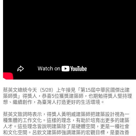
蔡英文總統今天（5/28）上午接見「第15屆中華民國傑出建
築師獎」得獎人，恭喜5位獲獎建築師，也期勉得獎人堅持理
想、繼續創作，為臺灣人打造更好的生活環境。
蔡英文致詞時表示，得獎人黃明威建築師把建築設計視為一
種集體的工作文化。這樣的理念，有助於培育出更多的建築
人才。這些理念皆說明建築除了是硬體空間，更是一種社會
和文化空間。呂欽文建築師強調建築的宏觀目標，是要改善