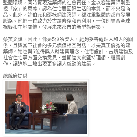
整體環境，同時實現建築師的社會責任。金以容建築師則重
視「家」的意義，認為住宅要回歸生活的本質，而不只是商
品。此外，許伯元和邵棟綱建築師，都注重整體的都市發展
脈絡。他們一位致力於古蹟修復和再利用，一位則結合全球
視野和在地關懷，發展未來都市的新型態建築。
蔡英文說，因此，像是5位獲獎人，能夠妥善處理人和人的關
係，且與當下社會的多元價值相互對話，才是真正優秀的建
築師。她也與5位得獎人就建築理念、住宅設計、古蹟建物及
社會住宅等方面交換意見，並期勉大家堅持理想，繼續創
作，讓這塊土地出現更多讓人感動的建築。
總統府提供