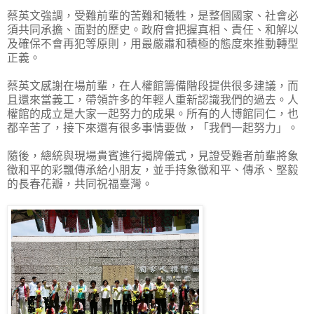
蔡英文強調，受難前輩的苦難和犧牲，是整個國家、社會必
須共同承擔、面對的歷史。政府會把握真相、責任、和解以
及確保不會再犯等原則，用最嚴肅和積極的態度來推動轉型
正義。
蔡英文感謝在場前輩，在人權館籌備階段提供很多建議，而
且還來當義工，帶領許多的年輕人重新認識我們的過去。人
權館的成立是大家一起努力的成果。所有的人博館同仁，也
都辛苦了，接下來還有很多事情要做，「我們一起努力」。
隨後，總統與現場貴賓進行揭牌儀式，見證受難者前輩將象
徵和平的彩飄傳承給小朋友，並手持象徵和平、傳承、堅毅
的長春花瓣，共同祝福臺灣。