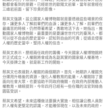
動都會看到的景觀。已經逝世的歐陽文前輩，當年就曾經在
三峰岩前面，留下珍貴的影像。
蔡英文強調，設立國家人權博物館就是要透過這些場景的保
存，讓更多人了解前輩們的血淚；讓更多人了解，前輩們在
最痛苦的時候，仍然帶著希望，勇敢地活下去。她指出，推
動國家人權博物館，最重要的是要讓世世代代的臺灣人，都
可以從不自由的歷史當中，認知到自由的可貴；從過去侵害
人權的歷史當中，堅持人權的信念。
蔡英文表示，歷經兩任政府的籌備，今天國家人權博物館終
於正式成立。人權館將會成為名副其實的國家級人權基地，
今天掛牌之後，就是新工作的開始。
蔡英文也表達對人權館的兩個期許。首先，她期許人權館充
分運用升格後的資源，強化人權教育的能量。人權館除了要
面向社會大眾，也要協助不同政府機關，在政府內部推動人
權教育。總統提到，今年四月已經有一些在職的法官到綠島
園區受訓。
蔡英文希望，未來這種做法要擴大實施，相信讓公務人員對
於人權有更堅定的認識，才能確保現在，以及未來的政府，