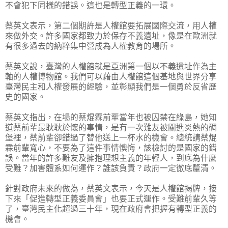
不會犯下同樣的錯誤。這也是轉型正義的一環。
蔡英文表示，第二個期許是人權館要拓展國際交流，用人權
來做外交。許多國家都致力於保存不義遺址，像是在歐洲就
有很多過去的納粹集中營成為人權教育的場所。
蔡英文說，臺灣的人權館就是亞洲第一個以不義遺址作為主
軸的人權博物館。我們可以藉由人權館這個基地與世界分享
臺灣民主和人權發展的經驗，並彰顯我們是一個勇於反省歷
史的國家。
蔡英文指出，在場的蔡焜霖前輩當年也被囚禁在綠島，她知
道蔡前輩最耿耿於懷的事情，是有一次難友被關進炎熱的碉
堡裡，蔡前輩卻錯過了替他送上一杯水的機會。總統請蔡焜
霖前輩寬心，不要為了這件事情懊悔，該檢討的是國家的錯
誤。當年的許多難友及擁抱理想主義的年輕人，到底為什麼
受難？加害體系如何運作？誰該負責？政府一定徹底釐清。
針對政府未來的做為，蔡英文表示，今天是人權館揭牌，接
下來「促進轉型正義委員會」也要正式運作。受難前輩久等
了，臺灣民主化超過三十年，現在政府會把握有轉型正義的
機會。