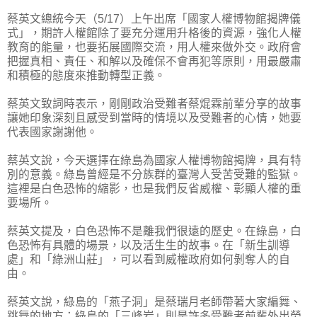
蔡英文總統今天（5/17）上午出席「國家人權博物館揭牌儀
式」，期許人權館除了要充分運用升格後的資源，強化人權
教育的能量，也要拓展國際交流，用人權來做外交。政府會
把握真相、責任、和解以及確保不會再犯等原則，用最嚴肅
和積極的態度來推動轉型正義。
蔡英文致詞時表示，剛剛政治受難者蔡焜霖前輩分享的故事
讓她印象深刻且感受到當時的情境以及受難者的心情，她要
代表國家謝謝他。
蔡英文說，今天選擇在綠島為國家人權博物館揭牌，具有特
別的意義。綠島曾經是不分族群的臺灣人受苦受難的監獄。
這裡是白色恐怖的縮影，也是我們反省威權、彰顯人權的重
要場所。
蔡英文提及，白色恐怖不是離我們很遠的歷史。在綠島，白
色恐怖有具體的場景，以及活生生的故事。在「新生訓導
處」和「綠洲山莊」，可以看到威權政府如何剝奪人的自
由。
蔡英文說，綠島的「燕子洞」是蔡瑞月老師帶著大家編舞、
跳舞的地方；綠島的「三峰岩」則是許多受難者前輩外出勞