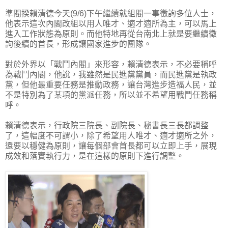
準閣揆賴清德今天(9/6)下午繼續就組閣一事徵詢多位人士，
他表示這次內閣改組以用人唯才、適才適所為主，可以馬上
進入工作狀態為原則。而他特地再從台南北上就是要繼續徵
詢後續的首長，形成讓國家進步的團隊。
對於外界以「戰鬥內閣」來形容，賴清德表示，不必要稱呼
為戰鬥內閣，他說，我雖然是民進黨黨員，而民進黨是執政
黨，但他最重要任務是推動政務，讓台灣進步造福人民，並
不是特別為了某項的黨派任務，所以並不希望用戰鬥任務稱
呼。
賴清德表示，行政院三院長、副院長、秘書長三長都調整
了，這幅度不可謂小，除了希望用人唯才、適才適所之外，
還要以穩健為原則，讓每個部會首長都可以立即上手，展現
成效和落實執行力，是在這樣的原則下進行調整。