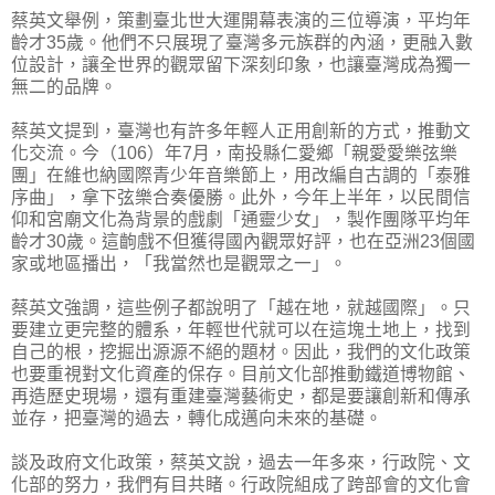
蔡英文舉例，策劃臺北世大運開幕表演的三位導演，平均年
齡才35歲。他們不只展現了臺灣多元族群的內涵，更融入數
位設計，讓全世界的觀眾留下深刻印象，也讓臺灣成為獨一
無二的品牌。
蔡英文提到，臺灣也有許多年輕人正用創新的方式，推動文
化交流。今（106）年7月，南投縣仁愛鄉「親愛愛樂弦樂
團」在維也納國際青少年音樂節上，用改編自古調的「泰雅
序曲」，拿下弦樂合奏優勝。此外，今年上半年，以民間信
仰和宮廟文化為背景的戲劇「通靈少女」，製作團隊平均年
齡才30歲。這齣戲不但獲得國內觀眾好評，也在亞洲23個國
家或地區播出，「我當然也是觀眾之一」。
蔡英文強調，這些例子都說明了「越在地，就越國際」。只
要建立更完整的體系，年輕世代就可以在這塊土地上，找到
自己的根，挖掘出源源不絕的題材。因此，我們的文化政策
也要重視對文化資產的保存。目前文化部推動鐵道博物館、
再造歷史現場，還有重建臺灣藝術史，都是要讓創新和傳承
並存，把臺灣的過去，轉化成邁向未來的基礎。
談及政府文化政策，蔡英文說，過去一年多來，行政院、文
化部的努力，我們有目共睹。行政院組成了跨部會的文化會