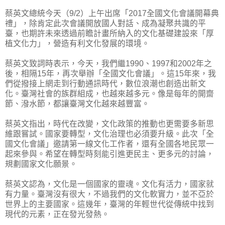
蔡英文總統今天（9/2）上午出席「2017全國文化會議開幕典
禮」，除肯定此次會議開放國人對話、成為凝聚共識的平
臺，也期許未來透過前瞻計畫所納入的文化基礎建設來「厚
植文化力」，營造有利文化發展的環境。
蔡英文致詞時表示，今天，我們繼1990、1997和2002年之
後，相隔15年，再次舉辦「全國文化會議」。這15年來，我
們從撥接上網走到行動通訊時代，數位浪潮也創造出新文
化。臺灣社會的族群組成，也越來越多元。像是每年的開齋
節、潑水節，都讓臺灣文化越來越豐富。
蔡英文指出，時代在改變，文化政策的推動也更需要多新思
維跟嘗試。國家要轉型，文化治理也必須要升級。此次「全
國文化會議」邀請第一線文化工作者，還有全國各地民眾一
起來參與。希望在轉型時刻能引進更民主、更多元的討論，
規劃國家文化願景。
蔡英文認為，文化是一個國家的靈魂。文化有活力，國家就
有力量。臺灣沒有很大，不過我們的文化軟實力，並不亞於
世界上的主要國家。這幾年，臺灣的年輕世代從傳統中找到
現代的元素，正在發光發熱。