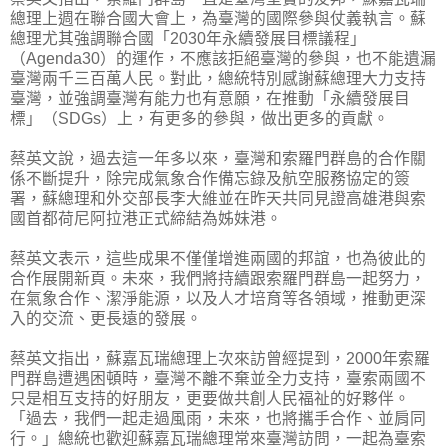
總理上週在聯合國大會上，為臺灣的國際參與仗義執言。蘇
總理尤其強調聯合國「2030年永續發展目標議程」
（Agenda30）的運作，不應該拒絕臺灣的參與，也不能遺漏
臺灣兩千三百萬人民。對此，總統特別感謝蘇總理大力支持
臺灣，並強調臺灣有能力也有意願，在推動「永續發展目
標」（SDGs）上，有更多的參與，做出更多的貢獻。
蔡英文說，過去這一年多以來，臺灣和索羅門群島的合作關
係不斷提升，除完成氣象合作備忘錄及航空服務協定的簽
署，蘇總理和外交部長李大維並在昨天共同見證高雄港與索
國首都荷尼阿拉港正式締結為姊妹港。
蔡英文表示，這些成果不僅僅增進兩國的邦誼，也為彼此的
合作展開新頁。未來，我們將持續跟索羅門群島一起努力，
在氣象合作、潔淨能源，以及人才培育等各領域，推動更深
入的交流、更長遠的發展。
蔡英文指出，蘇嘉瓦瑞總理上次來訪曾經提到，2000年索羅
門群島遭遇困頓時，臺灣不離不棄並全力支持，臺索兩國不
只是相互支持的好朋友，更要做共創人民福祉的好夥伴。
「過去，我們一起走過風雨，未來，也將攜手合作、並肩同
行。」總統也歡迎蘇嘉瓦瑞總理常來臺灣訪問，一起為臺索