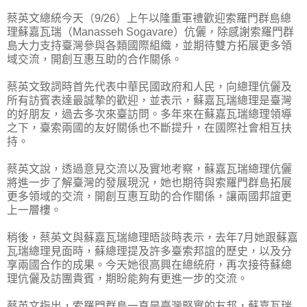
蔡英文總統今天（9/26）上午以隆重軍禮歡迎索羅門群島總
理蘇嘉瓦瑞（Manasseh Sogavare）伉儷，除感謝索羅門群
島大力支持臺灣參與各類國際組織，並期待雙方拓展更多領
域交流，開創互惠互助的合作關係。
蔡英文致詞時首先代表中華民國政府和人民，向總理伉儷及
所有訪賓表達最誠摯的歡迎，並表示，蘇嘉瓦瑞總理是臺灣
的好朋友，過去多次來臺訪問。多年來在蘇嘉瓦瑞總理領導
之下，臺索兩國的友好關係也不斷提升，在國際社會相互扶
持。
蔡英文說，透過意見交流以及實地考察，蘇嘉瓦瑞總理伉儷
將進一步了解臺灣的發展現況，她也期待與索羅門群島拓展
更多領域的交流，開創互惠互助的合作關係，讓兩國邦誼更
上一層樓。
稍後，蔡英文與蘇嘉瓦瑞總理晤談時表示，去年7月她跟蘇嘉
瓦瑞總理見面時，蘇總理提及許多臺索邦誼的歷史，以及分
享兩國合作的成果。今天她很高興在總統府，再次接待蘇總
理伉儷及訪團貴賓，期盼能夠有更進一步的交流。
蔡英文指出，索羅門群島一直是臺灣堅實的友邦，蘇嘉瓦瑞