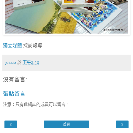
獨立媒體
採訪報導
jessie
於
下午2:40
沒有留言:
張貼留言
注意：只有此網誌的成員可以留言。
‹
›
首頁