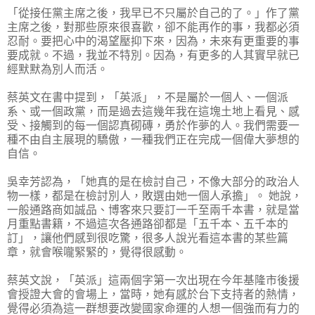
「從接任黨主席之後，我早已不只屬於自己的了。」作了黨
主席之後，對那些原來很喜歡，卻不能再作的事，我都必須
忍耐。要把心中的渴望壓抑下來，因為，未來有更重要的事
要成就。不過，我並不特別。因為，有更多的人其實早就已
經默默為別人而活。
蔡英文在書中提到，「英派」，不是屬於一個人、一個派
系、或一個政黨，而是過去這幾年我在這塊土地上看見、感
受、接觸到的每一個認真砌磚，勇於作夢的人。我們需要一
種不由自主展現的驕傲，一種我們正在完成一個偉大夢想的
自信。
吳幸芳認為，「她真的是在檢討自己，不像大部分的政治人
物一樣，都是在檢討別人，敗選由她一個人承擔」。 她說，
一般通路商如誠品、博客來只要訂一千至兩千本書，就是當
月重點書籍，不過這次各通路卻都是「五千本、五千本的
訂」，讓他們感到很吃驚，很多人說光看這本書的某些篇
章，就會喉嚨緊緊的，覺得很感動。
蔡英文說，「英派」這兩個字第一次出現在今年基隆市後援
會授證大會的會場上，當時，她有感於台下支持者的熱情，
覺得必須為這一群想要改變國家命運的人想一個強而有力的