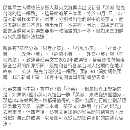
民進黨主席暨總統參選人蔡英文將再次出版新書「英派-點亮
台灣的這一哩路」，這是她的第三本書，將於10月1日上市。
這本新書找來五位插畫家，分別畫出他們眼中的蔡英文，而
這五款插畫並不會同時出現在一本書裡，因此，如果是在實
體書店購買可挑選想要那一款插畫的那一本，但如果是網購
就只能隨機無法挑選了。
新書有7章節分為「思考小英」、「行動小英」、「社會小
英」、「政治小英」、「經濟小英」、「外交小英」與「在
地希望」，敘述著蔡英文在2012年敗選後，帶著幾位幕僚走
遍全台灣的所見所聞，及她和各行各業台灣人接觸的在地小
故事。「英派--點亮台灣的這一哩路」預計9/17開始網路預
購，10/1新書上架，10月中旬則會舉辦新書發表會。
蔡英文自序中說，書中有7個「小英」，但是她真正想講的
是，如果這7個小英可以拉出一群「英派」來改變這個國家，
那這3年來她所做一切都是值得的。圓神出版社行銷企劃部經
理吳幸芳表示，前面二本書，蔡英文比較用「自己的眼光」
去看事情，但四年後，蔡英文更謙遜的從民間得到智慧，反
省檢討自己的敗選、以及她可以從民間獲得更好的論述與做
法。