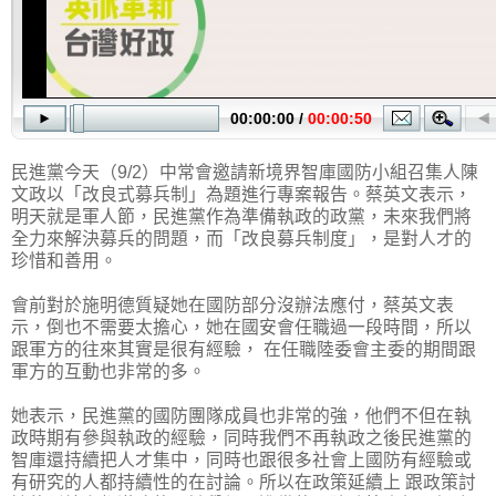
民進黨今天（9/2）中常會邀請新境界智庫國防小組召集人陳
文政以「改良式募兵制」為題進行專案報告。蔡英文表示，
明天就是軍人節，民進黨作為準備執政的政黨，未來我們將
全力來解決募兵的問題，而「改良募兵制度」，是對人才的
珍惜和善用。
會前對於施明德質疑她在國防部分沒辦法應付，蔡英文表
示，倒也不需要太擔心，她在國安會任職過一段時間，所以
跟軍方的往來其實是很有經驗， 在任職陸委會主委的期間跟
軍方的互動也非常的多。
她表示，民進黨的國防團隊成員也非常的強，他們不但在執
政時期有參與執政的經驗，同時我們不再執政之後民進黨的
智庫還持續把人才集中，同時也跟很多社會上國防有經驗或
有研究的人都持續性的在討論。所以在政策延續上 跟政策討