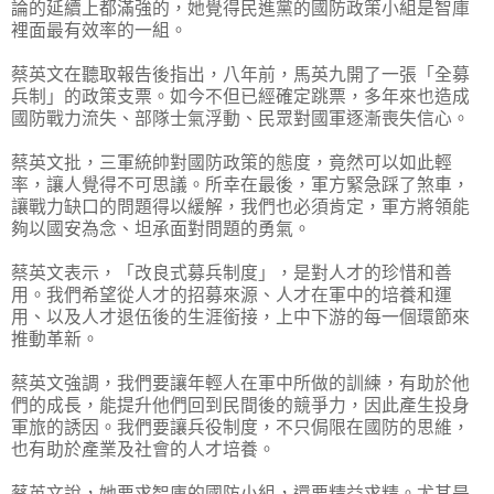
論的延續上都滿強的，她覺得民進黨的國防政策小組是智庫
裡面最有效率的一組。
蔡英文在聽取報告後指出，八年前，馬英九開了一張「全募
兵制」的政策支票。如今不但已經確定跳票，多年來也造成
國防戰力流失、部隊士氣浮動、民眾對國軍逐漸喪失信心。
蔡英文批，三軍統帥對國防政策的態度，竟然可以如此輕
率，讓人覺得不可思議。所幸在最後，軍方緊急踩了煞車，
讓戰力缺口的問題得以緩解，我們也必須肯定，軍方將領能
夠以國安為念、坦承面對問題的勇氣。
蔡英文表示，「改良式募兵制度」，是對人才的珍惜和善
用。我們希望從人才的招募來源、人才在軍中的培養和運
用、以及人才退伍後的生涯銜接，上中下游的每一個環節來
推動革新。
蔡英文強調，我們要讓年輕人在軍中所做的訓練，有助於他
們的成長，能提升他們回到民間後的競爭力，因此產生投身
軍旅的誘因。我們要讓兵役制度，不只侷限在國防的思維，
也有助於產業及社會的人才培養。
蔡英文說，她要求智庫的國防小組，還要精益求精。尤其是