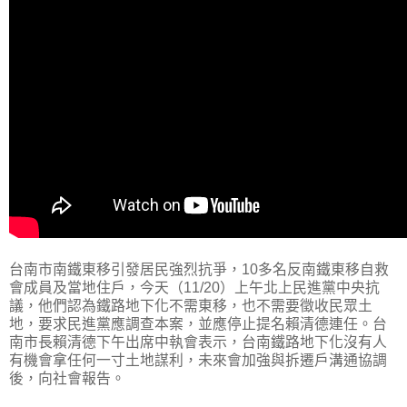
台南市南鐵東移引發居民強烈抗爭，10多名反南鐵東移自救
會成員及當地住戶，今天（11/20）上午北上民進黨中央抗
議，他們認為鐵路地下化不需東移，也不需要徵收民眾土
地，要求民進黨應調查本案，並應停止提名賴清德連任。台
南市長賴清德下午出席中執會表示，台南鐵路地下化沒有人
有機會拿任何一寸土地謀利，未來會加強與拆遷戶溝通協調
後，向社會報告。