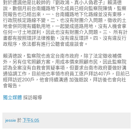
對於遭諷他是比較帥的『劉政鴻、真小人偽君子』賴清德
說，數個月前台南鐵路地下化成員已經向監察院陳情，監察
院報告也已經出來，一、台南鐵路地下化路線並沒有東移，
行政院核定路線不變。二、也沒有財團介入問題，徵收的土
地會併同現有鐵軌用地，一起變成道路用地，沒有人機會拿
任何一寸土地謀利，因此也沒有財團介入問題。三、 所有計
畫都有按照環評法律推動，沒有違反環評。四、沒有違反行
政程序，依法都有進行公聽會或座談會。
賴清德說，監察院也肯定台南市政府，除了法定徵收補償
外，另有住宅照顧方案，用成本價來照顧市民，因此監察院
認為全案沒有自救會質疑事項，但要求台南市政府要做好溝
通協調工作，目前他也率領市府員工逐戶拜訪407戶，目前已
經拜訪近200戶，他會持續溝通 加強遊說，拜訪後也會向社
會報告。
獨立媒體
採訪報導
jessie
於
下午5:05