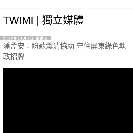
TWIMI | 獨立媒體
2013年11月1日 星期五
潘孟安：盼蘇震清協助 守住屏東綠色執
政招牌