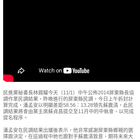
民進黨秘書長林錫耀今天（11/1）中午公佈2014屏東縣長協
調作業民調結果，昨晚進行的屏東縣民調，今日上午拆封計
算完成，潘孟安以明顯差距58.56：13.28領先蘇震清，此民
調結果將會由黨主席蘇貞昌提交至11月中的中執會，以完成
提名程序。
潘孟安在民調結果出爐後表示，他非常感謝屏東縣鄉親的選
擇跟決定，在這過程中她也跟對手蘇震清致意，期待未來大