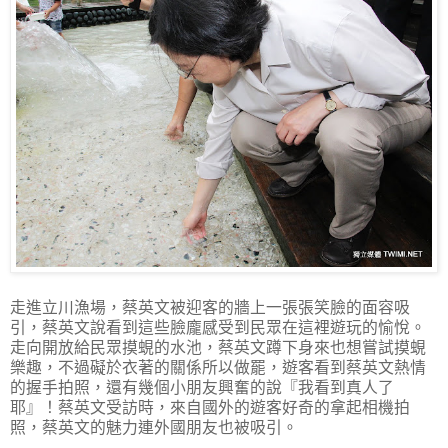
走進立川漁場，蔡英文被迎客的牆上一張張笑臉的面容吸
引，蔡英文說看到這些臉龐感受到民眾在這裡遊玩的愉悅。
走向開放給民眾摸蜆的水池，蔡英文蹲下身來也想嘗試摸蜆
樂趣，不過礙於衣著的關係所以做罷，遊客看到蔡英文熱情
的握手拍照，還有幾個小朋友興奮的說『我看到真人了
耶』！蔡英文受訪時，來自國外的遊客好奇的拿起相機拍
照，蔡英文的魅力連外國朋友也被吸引。