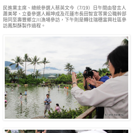
民進黨主席、總統參選人蔡英文今（7/19）日午間由發言人
蕭美琴、立委參選人賴坤成及花蓮市長田智宣等黨公職幹部
陪同至壽豐鄉立川漁場參訪，下午則是轉往瑞穗富興社區參
訪鳳梨酥製作過程。