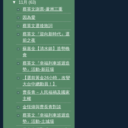
▼
11月
(63)
蔡英文謝票-蘆洲三重
因為愛
蔡英文選後致詞
蔡英文『迎向新時代』選
前之夜
蘇嘉全【清水鎮】造勢晚
會
蔡英文『幸福列車巡迴造
勢』活動-新莊場
【選前黃金24小時，改變
大台中總動員！】
曹長青－人民福禍及國家
主權
金恆煒與曹長青對談
蔡英文『幸福列車巡迴造
勢』活動-土城場