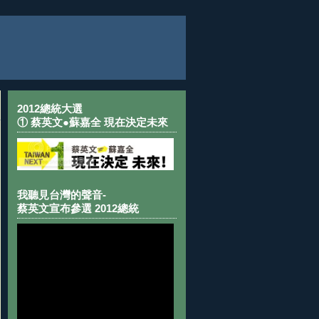
2012總統大選
① 蔡英文●蘇嘉全 現在決定未來
我聽見台灣的聲音-
蔡英文宣布參選 2012總統