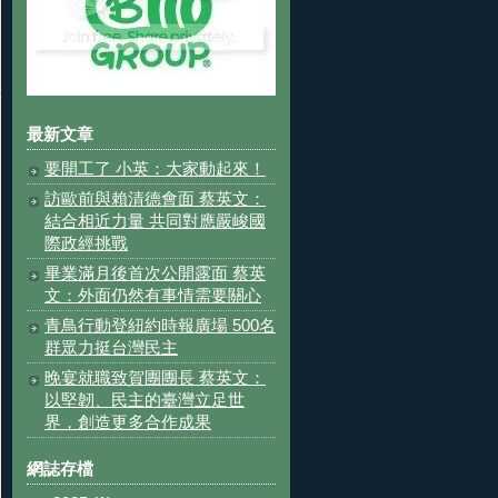
最新文章
要開工了 小英：大家動起來！
訪歐前與賴清德會面 蔡英文：
結合相近力量 共同對應嚴峻國
際政經挑戰
畢業滿月後首次公開露面 蔡英
文：外面仍然有事情需要關心
青鳥行動登紐約時報廣場 500名
群眾力挺台灣民主
晚宴就職致賀團團長 蔡英文：
以堅韌、民主的臺灣立足世
界，創造更多合作成果
網誌存檔