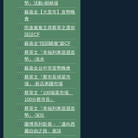
勢』活動-樹林場
蘇嘉全【大里市】造勢晚
會
民進黨黨主席蔡英文選前
談話CF
蘇嘉全"找回驕傲"篇CF
蔡英文『幸福列車巡迴造
勢』-淡水
蘇嘉全台中市造勢晚會
蔡英文『蔡市長掃菜市
場』-新店惠國市場
蔡英文『100場菜市場、
100分蔡市長』
蔡英文『幸福列車巡迴造
勢』-深坑
圖博系列影展－「邁向西
藏自由之路」座談