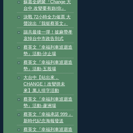
蘇嘉全網聚『Change 大
台中 改變要有妳/你』
決戰 72小時全力催票 大
聲說出『我挺蔡英文』
踹共最後一彈！披麻帶孝
哀悼台中市政告別式
蔡英文『幸福列車巡迴造
勢』活動-汐止場
蔡英文『幸福列車巡迴造
勢』活動-五股場
大台中【站出來，
CHANGE！改變拼未
來】萬人排字活動
蔡英文『幸福列車巡迴造
勢』活動-蘆洲場
蔡英文『幸福承諾 999 』
新時代紀念海報發送
蔡英文『幸福列車巡迴造