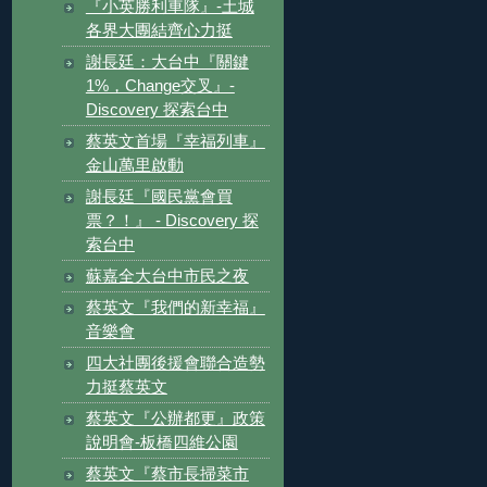
『小英勝利車隊』-土城
各界大團結齊心力挺
謝長廷：大台中『關鍵
1%，Change交叉』-
Discovery 探索台中
蔡英文首場『幸福列車』
金山萬里啟動
謝長廷『國民黨會買
票？！』 - Discovery 探
索台中
蘇嘉全大台中市民之夜
蔡英文『我們的新幸福』
音樂會
四大社團後援會聯合造勢
力挺蔡英文
蔡英文『公辦都更』政策
說明會-板橋四維公園
蔡英文『蔡市長掃菜市