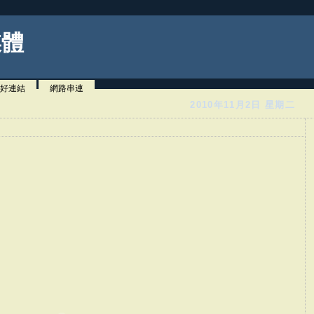
媒體
好連結
網路串連
2010年11月2日 星期二
】