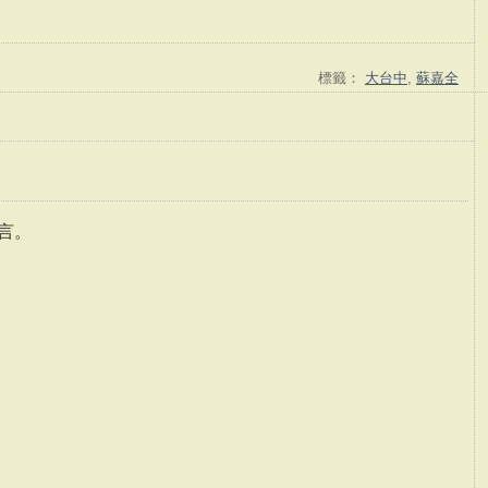
標籤：
大台中
,
蘇嘉全
言。