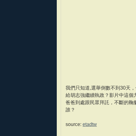
我們只知道,選舉倒數不到30天
給胡志強繼續執政？影片中這個
爸爸到處跟民眾拜託，不斷的鞠躬
誰？
source:
etadtw