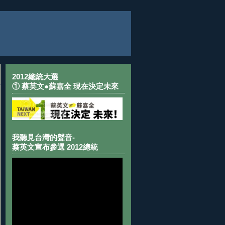
2012總統大選
① 蔡英文●蘇嘉全 現在決定未來
我聽見台灣的聲音-
蔡英文宣布參選 2012總統