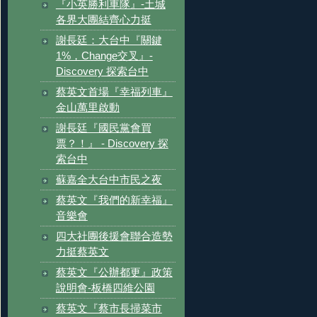
『小英勝利車隊』-土城
各界大團結齊心力挺
謝長廷：大台中『關鍵
1%，Change交叉』-
Discovery 探索台中
蔡英文首場『幸福列車』
金山萬里啟動
謝長廷『國民黨會買
票？！』 - Discovery 探
索台中
蘇嘉全大台中市民之夜
蔡英文『我們的新幸福』
音樂會
四大社團後援會聯合造勢
力挺蔡英文
蔡英文『公辦都更』政策
說明會-板橋四維公園
蔡英文『蔡市長掃菜市