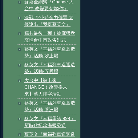
蘇嘉全網聚『Change 大
台中 改變要有妳/你』
決戰 72小時全力催票 大
聲說出『我挺蔡英文』
踹共最後一彈！披麻帶孝
哀悼台中市政告別式
蔡英文『幸福列車巡迴造
勢』活動-汐止場
蔡英文『幸福列車巡迴造
勢』活動-五股場
大台中【站出來，
CHANGE！改變拼未
來】萬人排字活動
蔡英文『幸福列車巡迴造
勢』活動-蘆洲場
蔡英文『幸福承諾 999 』
新時代紀念海報發送
蔡英文『幸福列車巡迴造