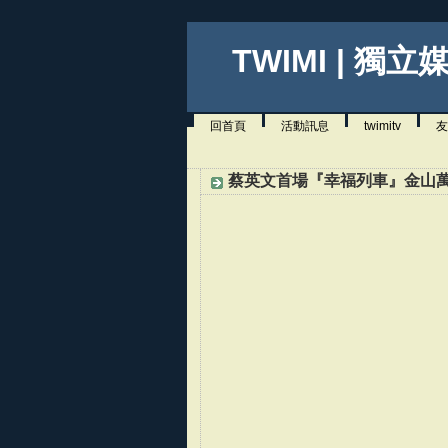
TWIMI | 獨立
回首頁
活動訊息
twimitv
友
蔡英文首場『幸福列車』金山