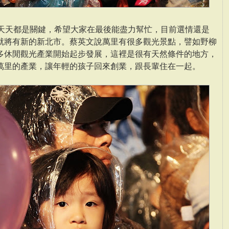
，天天都是關鍵，希望大家在最後能盡力幫忙，目前選情還是
就將有新的新北市。蔡英文說萬里有很多觀光景點，譬如野柳
多休閒觀光產業開始起步發展，這裡是很有天然條件的地方，
萬里的產業，讓年輕的孩子回來創業，跟長輩住在一起。