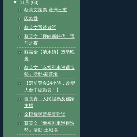
▼
11月
(63)
蔡英文謝票-蘆洲三重
因為愛
蔡英文選後致詞
蔡英文『迎向新時代』選
前之夜
蘇嘉全【清水鎮】造勢晚
會
蔡英文『幸福列車巡迴造
勢』活動-新莊場
【選前黃金24小時，改變
大台中總動員！】
曹長青－人民福禍及國家
主權
金恆煒與曹長青對談
蔡英文『幸福列車巡迴造
勢』活動-土城場