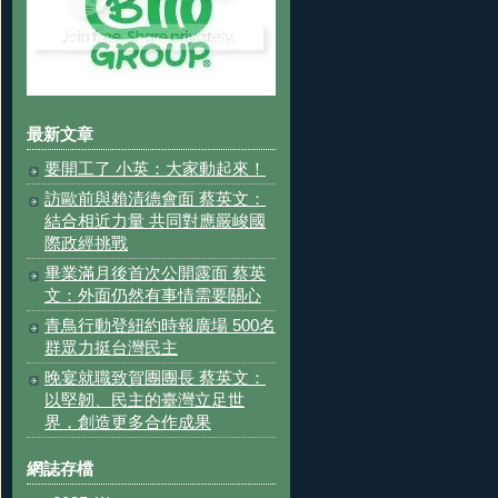
最新文章
要開工了 小英：大家動起來！
訪歐前與賴清德會面 蔡英文：
結合相近力量 共同對應嚴峻國
際政經挑戰
畢業滿月後首次公開露面 蔡英
文：外面仍然有事情需要關心
青鳥行動登紐約時報廣場 500名
群眾力挺台灣民主
晚宴就職致賀團團長 蔡英文：
以堅韌、民主的臺灣立足世
界，創造更多合作成果
網誌存檔