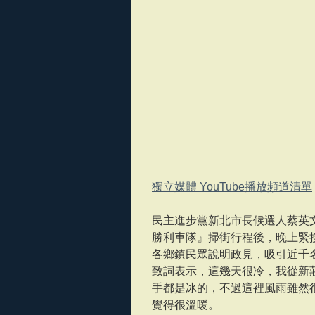
獨立媒體 YouTube播放頻道清單
民主進步黨新北市長候選人蔡英文
勝利車隊』掃街行程後，晚上緊
各鄉鎮民眾說明政見，吸引近千
致詞表示，這幾天很冷，我從新
手都是冰的，不過這裡風雨雖然
覺得很溫暖。