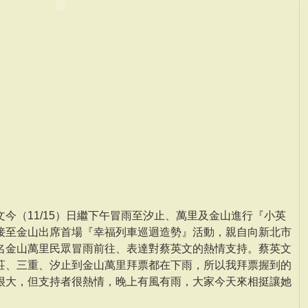
今（11/15）日繼下午冒雨至汐止、萬里及金山進行『小英
接至金山出席首場『幸福列車巡迴造勢』活動，親自向新北市
名金山萬里民眾冒雨前往、表達對蔡英文的熱情支持。蔡英文
莊、三重、汐止到金山萬里拜票都在下雨，所以我拜票握到的
很大，但支持者很熱情，晚上有風有雨，大家今天來相挺讓她