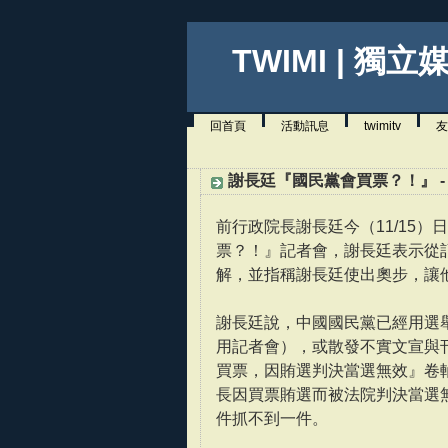
TWIMI | 獨立
回首頁
活動訊息
twimitv
友
謝長廷『國民黨會買票？！』 - Di
前行政院長謝長廷今（11/15）日
票？！』記者會，謝長廷表示從
解，並指稱謝長廷使出奧步，讓
謝長廷說，中國國民黨已經用選
用記者會），或散發不實文宣與
買票，因賄選判決當選無效』卷
長因買票賄選而被法院判決當選
件抓不到一件。