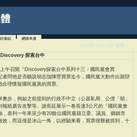
媒體
好連結
網路串連
2010年11月15日 星期一
scovery 探索台中
上午召開『Discovery探索台中系列十三：國民黨會買
記者問他是否聽說胡志強陣營買票迄今，國民黨大動作出面辯
他合理懷疑國民黨真的買票。
舉奧步，例如之前提到的行政不中立（公器私用、公僕「胡」
刊報紙廣告攻擊等。謝長廷展示一卷長達3公尺的『國民黨會
軸，表列一年來至少有20餘位國民黨籍立委、議員、鄉鎮市
無效，而這僅是冰山一角，以經驗來看，買票很難被抓到，十