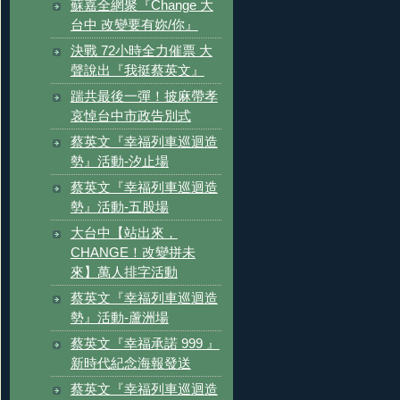
蘇嘉全網聚『Change 大
台中 改變要有妳/你』
決戰 72小時全力催票 大
聲說出『我挺蔡英文』
踹共最後一彈！披麻帶孝
哀悼台中市政告別式
蔡英文『幸福列車巡迴造
勢』活動-汐止場
蔡英文『幸福列車巡迴造
勢』活動-五股場
大台中【站出來，
CHANGE！改變拼未
來】萬人排字活動
蔡英文『幸福列車巡迴造
勢』活動-蘆洲場
蔡英文『幸福承諾 999 』
新時代紀念海報發送
蔡英文『幸福列車巡迴造