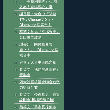
『小英勝利車隊』-土城
各界大團結齊心力挺
謝長廷：大台中『關鍵
1%，Change交叉』-
Discovery 探索台中
蔡英文首場『幸福列車』
金山萬里啟動
謝長廷『國民黨會買
票？！』 - Discovery 探
索台中
蘇嘉全大台中市民之夜
蔡英文『我們的新幸福』
音樂會
四大社團後援會聯合造勢
力挺蔡英文
蔡英文『公辦都更』政策
說明會-板橋四維公園
蔡英文『蔡市長掃菜市