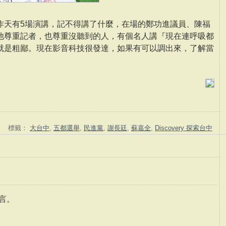
昨天有5場演講，記不得講了什麼，在場的鄭功進議員、陳福
他尊重記者，也尊重沒聽到的人，有個名人講『現在連呼吸都
就是粗鄙。現在影音科技很發達，如果有可以調出來，了解當
標籤：
大台中
,
五都選舉
,
民進黨
,
謝長廷
,
蘇嘉全
,
Discovery 探索台中
言。