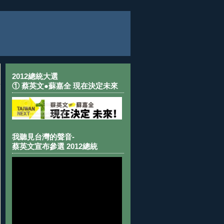
2012總統大選
① 蔡英文●蘇嘉全 現在決定未來
我聽見台灣的聲音-
蔡英文宣布參選 2012總統