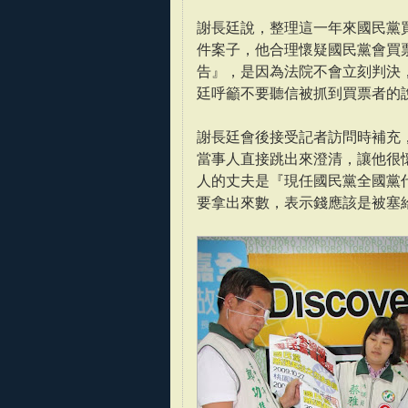
謝長廷說，整理這一年來國民黨
件案子，他合理懷疑國民黨會買
告』，是因為法院不會立刻判決
廷呼籲不要聽信被抓到買票者的
謝長廷會後接受記者訪問時補充
當事人直接跳出來澄清，讓他很
人的丈夫是『現任國民黨全國黨
要拿出來數，表示錢應該是被塞