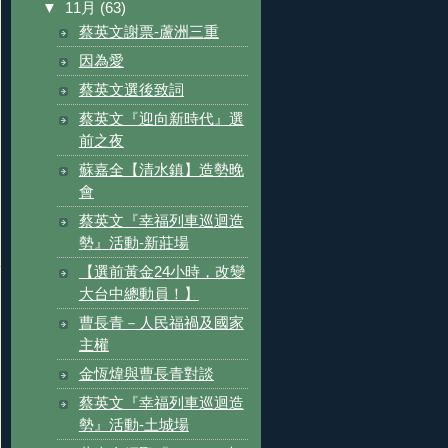
▼
11月
(63)
蔡英文謝票-蘆洲三重
因為愛
蔡英文選後致詞
蔡英文『迎向新時代』選
前之夜
蘇嘉全【清水鎮】造勢晚
會
蔡英文『幸福列車巡迴造
勢』活動-新莊場
【選前黃金24小時，改變
大台中總動員！】
曹長青－人民福禍及國家
主權
金恆煒與曹長青對談
蔡英文『幸福列車巡迴造
勢』活動-土城場