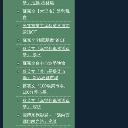
勢』活動-樹林場
蘇嘉全【大里市】造勢晚
會
民進黨黨主席蔡英文選前
談話CF
蘇嘉全"找回驕傲"篇CF
蔡英文『幸福列車巡迴造
勢』-淡水
蘇嘉全台中市造勢晚會
蔡英文『蔡市長掃菜市
場』-新店惠國市場
蔡英文『100場菜市場、
100分蔡市長』
蔡英文『幸福列車巡迴造
勢』-深坑
圖博系列影展－「邁向西
藏自由之路」座談