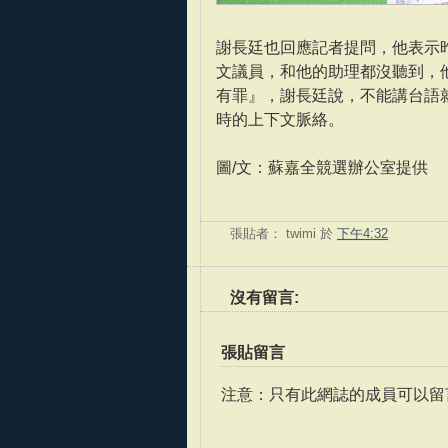
謝長廷也回應記者提問，他表示
文議員，和他的助理都沒聽到，
有罪』，謝長廷說，不能講台語
時的上下文脈絡。
圖/文：蘇嘉全競選辦公室提供
張貼者：
twimi
於
下午4:32
沒有留言:
張貼留言
注意：只有此網誌的成員可以留