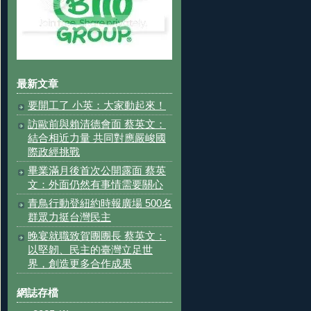
最新文章
要開工了 小英：大家動起來！
訪歐前與賴清德會面 蔡英文：
結合相近力量 共同對應嚴峻國
際政經挑戰
畢業滿月後首次公開露面 蔡英
文：外面仍然有事情需要關心
青鳥行動登紐約時報廣場 500名
群眾力挺台灣民主
晚宴就職致賀團團長 蔡英文：
以堅韌、民主的臺灣立足世
界，創造更多合作成果
網誌存檔