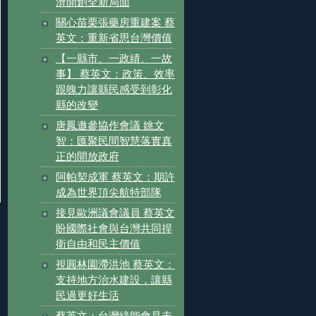
濟開創全新局面
關心苗栗張藥房重建案 蔡
英文：重新省思台灣價值
【一縣市、一政績、一故
事】 蔡英文：政策、效率
跟魄力讓縣民感受到彰化
縣的改變
唐鳳邀參協作會議 姚文
智：匯聚民間智慧落實真
正的開放政府
阿帕契成軍 蔡英文：期許
成為世界頂尖航特部隊
接見歐洲議會議員 蔡英文
盼國際社會與台灣共同捍
衛自由和民主價值
視圓林園滯洪池 蔡英文：
支持地方治水建設，讓縣
民過更好生活