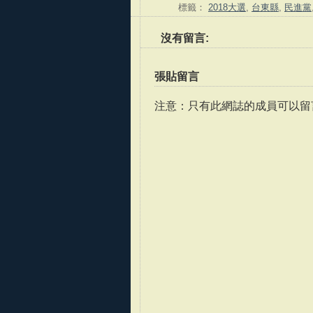
標籤：
2018大選
,
台東縣
,
民進黨
沒有留言:
張貼留言
注意：只有此網誌的成員可以留