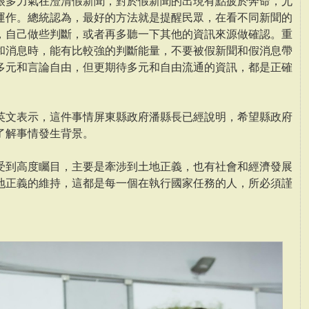
很多力氣在澄清假新聞，對於假新聞的出現有點疲於奔命，尤
運作。總統認為，最好的方法就是提醒民眾，在看不同新聞的
，自己做些判斷，或者再多聽一下其他的資訊來源做確認。重
和消息時，能有比較強的判斷能量，不要被假新聞和假消息帶
多元和言論自由，但更期待多元和自由流通的資訊，都是正確
英文表示，這件事情屏東縣政府潘縣長已經說明，希望縣政府
了解事情發生背景。
受到高度矚目，主要是牽涉到土地正義，也有社會和經濟發展
地正義的維持，這都是每一個在執行國家任務的人，所必須謹