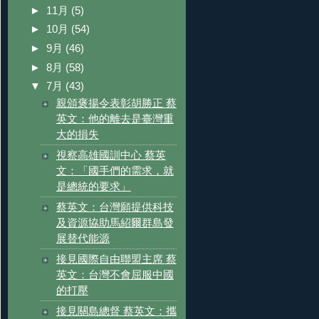
►
11月
(5)
►
10月
(54)
►
9月
(46)
►
8月
(58)
▼
7月
(43)
親頒褒揚令表彰胡勝正 蔡
英文：他的離去是臺灣重
大的損失
視察高雄國訓中心 蔡英
文：「國手們的需求，就
是總統的要求」
蔡英文：台灣願提供科技
及資源協助馬紹爾群島發
展替代能源
接見國際自由聯盟主席 蔡
英文：台灣不會屈服中國
的打壓
接見關島總督 蔡英文：攜