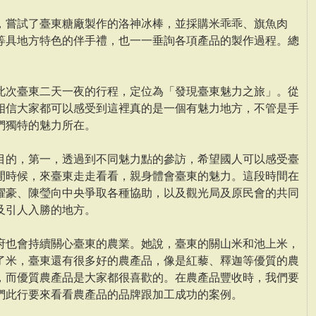
，嘗試了臺東糖廠製作的洛神冰棒，並採購米乖乖、旗魚肉
等具地方特色的伴手禮，也一一垂詢各項產品的製作過程。總
此次臺東二天一夜的行程，定位為「發現臺東魅力之旅」。從
相信大家都可以感受到這裡真的是一個有魅力地方，不管是手
們獨特的魅力所在。
目的，第一，透過到不同魅力點的參訪，希望國人可以感受臺
閒時候，來臺東走走看看，親身體會臺東的魅力。這段時間在
櫂豪、陳瑩向中央爭取各種協助，以及觀光局及原民會的共同
及引人入勝的地方。
府也會持續關心臺東的農業。她說，臺東的關山米和池上米，
了米，臺東還有很多好的農產品，像是紅藜、釋迦等優質的農
，而優質農產品是大家都很喜歡的。在農產品豐收時，我們要
們此行要來看看農產品的品牌跟加工成功的案例。