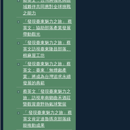
蔡英文：台灣將強化與區
域夥伴共同應對全球挑戰
之能力
「發現臺東魅力之旅」 蔡
英文：協助部落產業發展
帶動觀光
「發現臺東魅力之旅」蔡
英文訪視臺東隆昌部落、
棉麻屋工坊
「發現臺東魅力之旅」蔡
英文：臺東「無煙囪產
業」將成為台灣追求永續
發展的典範
蔡英文「發現臺東魅力之
旅」訪視卑南鄉曲禾酒莊
暨觀賞鹿野熱氣球繫留
「 發現臺東魅力之旅」蔡
英文肯定達魯瑪克部落綠
能推動成果