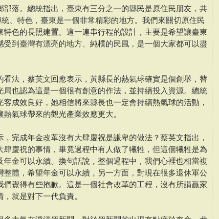
鄉部落。總統指出，臺東有三分之一的縣民是原住民朋友，共
、傳統、特色，臺東是一個非常精彩的地方。我們來關切原住民
東特色的長照建置。這一連串行程的設計，主要是希望讓臺東
感受到臺灣有漂亮的地方、純樸的民風，是一個大家都可以盡
的看法，蔡英文回應表示，黃縣長的熱氣球確實是個創舉，替
光局也認為這是一個很有創意的作法，並持續投入資源。總統
光客成效良好，她相信將來縣長也一定會持續熱氣球的活動，
讓熱氣球帶來的觀光產業效應更大。
示，完成年金改革沒有大肆慶祝是謙卑的做法？蔡英文指出，
大肆慶祝的事情，畢竟過程中有人做了犧牲，但這個犧牲是為
及年金可以永續。換句話說，整個過程中，我們心裡也相當複
灣整體，希望年金可以永續，另一方面，對現在很多退休軍公
我們覺得有些抱歉。這是一個社會改革的工程，沒有所謂贏家
情，就是對下一代負責。