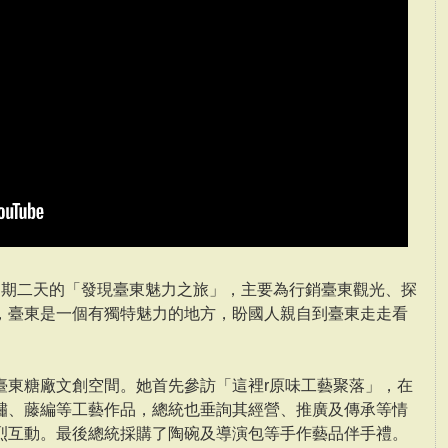
展開為期二天的「發現臺東魅力之旅」，主要為行銷臺東觀光、探
，臺東是一個有獨特魅力的地方，盼國人親自到臺東走走看
臺東糖廠文創空間。她首先參訪「這裡r原味工藝聚落」，在
繡、藤編等工藝作品，總統也垂詢其經營、推廣及傳承等情
烈互動。最後總統採購了陶碗及導演包等手作藝品伴手禮。