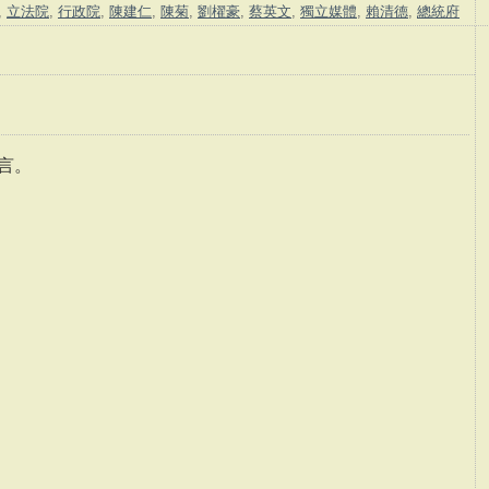
,
立法院
,
行政院
,
陳建仁
,
陳菊
,
劉櫂豪
,
蔡英文
,
獨立媒體
,
賴清德
,
總統府
言。