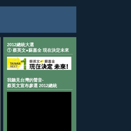
2012總統大選
① 蔡英文●蘇嘉全 現在決定未來
我聽見台灣的聲音-
蔡英文宣布參選 2012總統