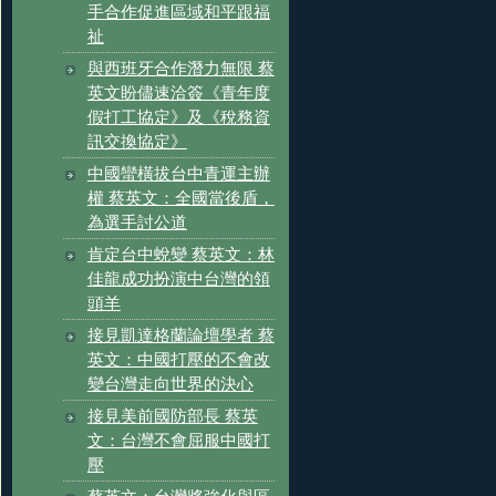
手合作促進區域和平跟福
祉
與西班牙合作潛力無限 蔡
英文盼儘速洽簽《青年度
假打工協定》及《稅務資
訊交換協定》
中國蠻橫拔台中青運主辦
權 蔡英文：全國當後盾，
為選手討公道
肯定台中蛻變 蔡英文：林
佳龍成功扮演中台灣的領
頭羊
接見凱達格蘭論壇學者 蔡
英文：中國打壓的不會改
變台灣走向世界的決心
接見美前國防部長 蔡英
文：台灣不會屈服中國打
壓