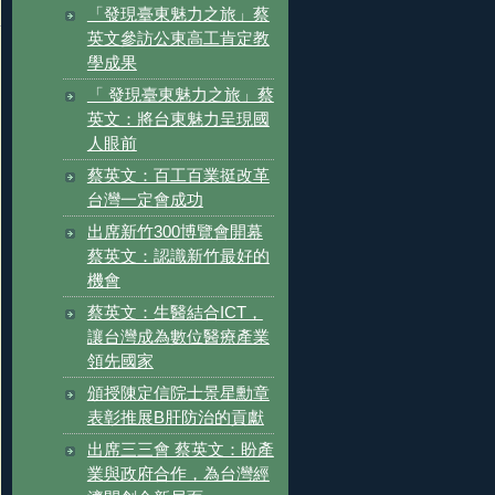
「發現臺東魅力之旅」蔡
英文參訪公東高工肯定教
學成果
「 發現臺東魅力之旅」蔡
英文：將台東魅力呈現國
人眼前
蔡英文：百工百業挺改革
台灣一定會成功
出席新竹300博覽會開幕
蔡英文：認識新竹最好的
機會
蔡英文：生醫結合ICT，
讓台灣成為數位醫療產業
領先國家
頒授陳定信院士景星勳章
表彰推展B肝防治的貢獻
出席三三會 蔡英文：盼產
業與政府合作，為台灣經