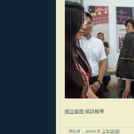
獨立媒體
採訪報導
張貼者：
jessie
於
上午10:00