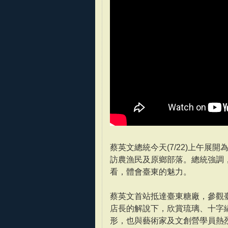
蔡英文總統今天(7/22)上午
訪農漁民及原鄉部落。總統強調
看，體會臺東的魅力。
蔡英文首站抵達臺東糖廠，參觀
店長的解說下，欣賞琉璃、十字
形，也與藝術家及文創營學員熱