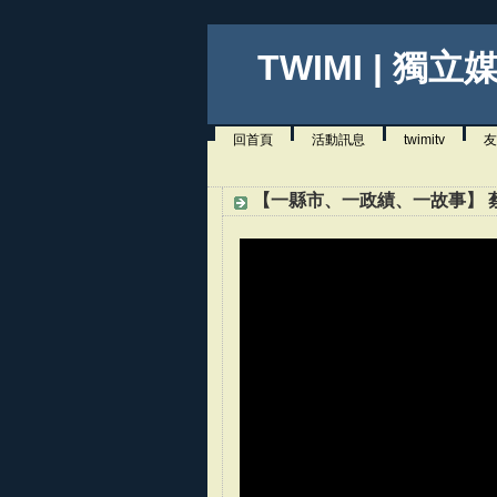
TWIMI | 獨立
回首頁
活動訊息
twimitv
友
【一縣市、一政績、一故事】 