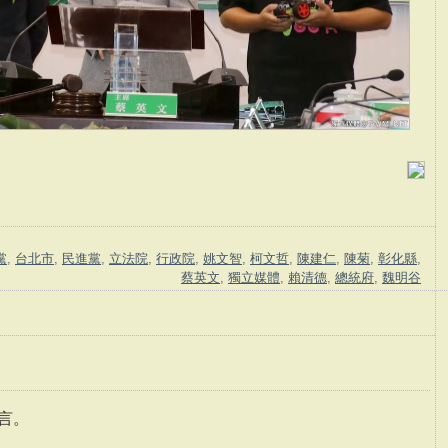
黨
,
台北市
,
民進黨
,
立法院
,
行政院
,
姚文智
,
柯文哲
,
陳建仁
,
陳菊
,
彰化縣
,
蔡英文
,
獨立媒體
,
賴清德
,
總統府
,
魏明谷
言。