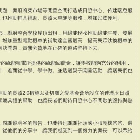
問題，縣府將菜市場等閒置空間打造成日照中心、佈建喘息服
，也推動輔具補助、長照大車隊等服務，增加民眾便利。
都，縣府整合學校屋頂出租，用綠能稅收推動綠能午餐、發展
，增加重型電動機車的補助達全國最高，提高民眾汰換機車的
解決問題，責無旁貸地在正確的道路堅持下去。
政府的綠能種電所提供的綠能回饋金，讓學校能夠充分的利用，
計，進而從中學、學中做。並透過親子闖關活動，讓居民們也
。
動的長照2.0措施以及切膚之愛基金會所設立的連瑪玉日照
家屬具體的幫助，也讓長者們期待日照中心不間歇的堅持與熱
，感謝魏明谷的報告，也要特別謝謝社頭國小張朝棟爸爸、還
。從他們的分享中，讓我們感受到一個努力的縣長，可以帶給