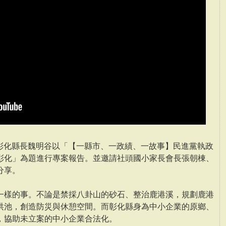
請彰化縣長魏明谷以「【一縣市、一政績、一故事】民進黨執政
彰化」為題進行專案報告。並邀請社頭國小家長會長張朝棟、
分享。
一樣的事。不論是禁採八卦山的砂石、整治鹿港溪，規劃鹿港
洪池，創造防災與休憩空間。而彰化縣身為中小企業的原鄉、
，協助未立案的中小企業合法化。