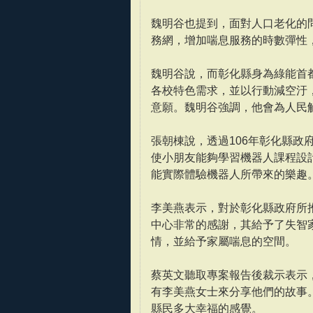
魏明谷也提到，面對人口老化的
務網，增加喘息服務的時數彈性
魏明谷說，而彰化縣身為綠能首
各校特色需求，並以行動減空汙
意願。魏明谷強調，他會為人民
張朝棟說，透過106年彰化縣
使小朋友能夠學習機器人課程設
能實際體驗機器人所帶來的樂趣
李美燕表示，對於彰化縣政府所推
中心非常的感謝，其給予了失智
情，並給予家屬喘息的空間。
蔡英文聽取專案報告後裁示表示
有李美燕女士來分享他們的故事
縣民多大幸福的感覺。