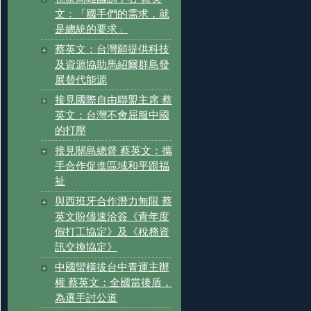
文：「國手們的需求，就
是總統的要求」
蔡英文：台灣願提供科技
及資源協助馬紹爾群島發
展替代能源
接見國際自由聯盟主席 蔡
英文：台灣不會屈服中國
的打壓
接見關島總督 蔡英文：攜
手合作促進區域和平跟福
祉
與西班牙合作潛力無限 蔡
英文盼儘速洽簽《青年度
假打工協定》及《稅務資
訊交換協定》
中國蠻橫拔台中青運主辦
權 蔡英文：全國當後盾，
為選手討公道