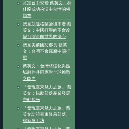
肯定台中蛻變 蔡英文：林
佳龍成功扮演中台灣的領
頭羊
接見凱達格蘭論壇學者 蔡
英文：中國打壓的不會改
變台灣走向世界的決心
接見美前國防部長 蔡英
文：台灣不會屈服中國打
壓
蔡英文：台灣將強化與區
域夥伴共同應對全球挑戰
之能力
「發現臺東魅力之旅」 蔡
英文：協助部落產業發展
帶動觀光
「發現臺東魅力之旅」蔡
英文訪視臺東隆昌部落、
棉麻屋工坊