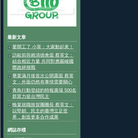
最新文章
要開工了 小英：大家動起來！
訪歐前與賴清德會面 蔡英文：
結合相近力量 共同對應嚴峻國
際政經挑戰
畢業滿月後首次公開露面 蔡英
文：外面仍然有事情需要關心
青鳥行動登紐約時報廣場 500名
群眾力挺台灣民主
晚宴就職致賀團團長 蔡英文：
以堅韌、民主的臺灣立足世
界，創造更多合作成果
網誌存檔