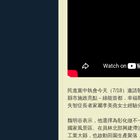
民進黨中執會今天（7/18）邀
縣市施政亮點－綠能首都．幸福
失智症長者家屬李美燕女士經驗
魏明谷表示，他選擇為彰化做不
國家風景區、在員林北部興建滯
工業大縣，也啟動田園生產聚落