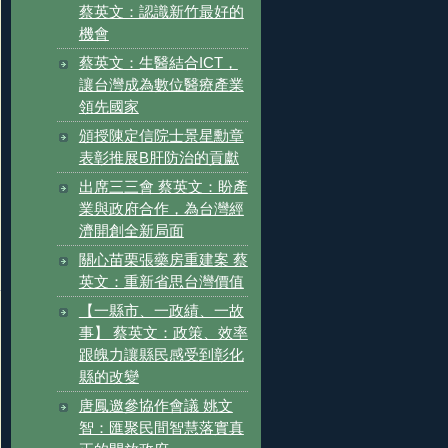
蔡英文：認識新竹最好的
機會
蔡英文：生醫結合ICT，
讓台灣成為數位醫療產業
領先國家
頒授陳定信院士景星勳章
表彰推展B肝防治的貢獻
出席三三會 蔡英文：盼產
業與政府合作，為台灣經
濟開創全新局面
關心苗栗張藥房重建案 蔡
英文：重新省思台灣價值
【一縣市、一政績、一故
事】 蔡英文：政策、效率
跟魄力讓縣民感受到彰化
縣的改變
唐鳳邀參協作會議 姚文
智：匯聚民間智慧落實真