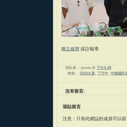
獨立媒體
採訪報導
張貼者：
jessie
於
下午5:49
標籤：
2018大選
,
丁守中
,
中國國民
沒有留言:
張貼留言
注意：只有此網誌的成員可以留