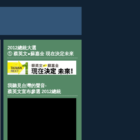
2012總統大選
① 蔡英文●蘇嘉全 現在決定未來
我聽見台灣的聲音-
蔡英文宣布參選 2012總統