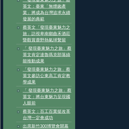
「發現臺東魅力之旅」蔡
英文：臺東「無煙囪產
業」將成為台灣追求永續
發展的典範
蔡英文「發現臺東魅力之
旅」訪視卑南鄉曲禾酒莊
暨觀賞鹿野熱氣球繫留
「 發現臺東魅力之旅」蔡
英文肯定達魯瑪克部落綠
能推動成果
「發現臺東魅力之旅」蔡
英文參訪公東高工肯定教
學成果
「 發現臺東魅力之旅」蔡
英文：將台東魅力呈現國
人眼前
蔡英文：百工百業挺改革
台灣一定會成功
出席新竹300博覽會開幕