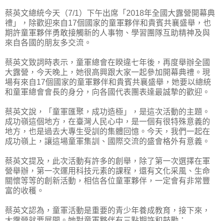
蔡英文總統今天（7/1）下午出席「2018年全國大露營開幕典
禮」，除歡迎來自17個國家的童軍夥伴和貴賓共襄盛舉，也
期許童軍夥伴勇敢接觸新的人事物、學習團隊互助精神及與
來自各國的朋友多交流。
蔡英文致詞時表示，童軍總會在睽違七年後，再度舉辦全國
大露營，今天晚上，她很高興跟大家一起參加開幕典禮。現
場有來自17個國家的童軍夥伴和貴賓共襄盛舉，她要以總統
和童軍總會會長的身分，向各國代表團表達最誠摯的歡迎。
蔡英文說，「童軍匯聚，成功造極」，是這次活動的主題。
成功嶺這個地方，在臺灣人民心中，是一個有很特殊意義的
地方，也是過去大專生受訓的集體回憶。今天，我們一起在
成功嶺上，讓這場童軍集訓、國際交流的盛會格外有意義。
蔡英文提及，此次活動有許多的創舉，除了第一次選擇在軍
營舉辦，第一次運用科技元素的課程，還有文化采風、生命
關懷等等的創新活動，相信各位童軍夥伴，一定會有非常豐
富的收穫。
蔡英文認為，童軍活動是重要的青少年養成教育，接下來，
大露營就要展開。她對童軍夥伴有三點期許和鼓勵：