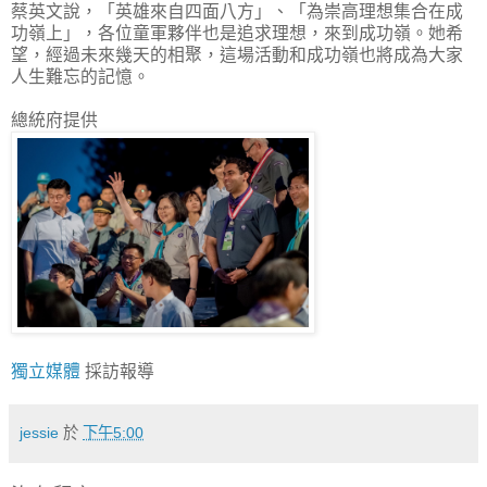
蔡英文說，「英雄來自四面八方」、「為崇高理想集合在成
功嶺上」，各位童軍夥伴也是追求理想，來到成功嶺。她希
望，經過未來幾天的相聚，這場活動和成功嶺也將成為大家
人生難忘的記憶。
總統府提供
獨立媒體
採訪報導
jessie
於
下午5:00