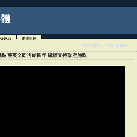
媒體
好連結
網路串連
2019年6月17日 星期一
點 蔡英文盼再給四年 繼續支持政府施政