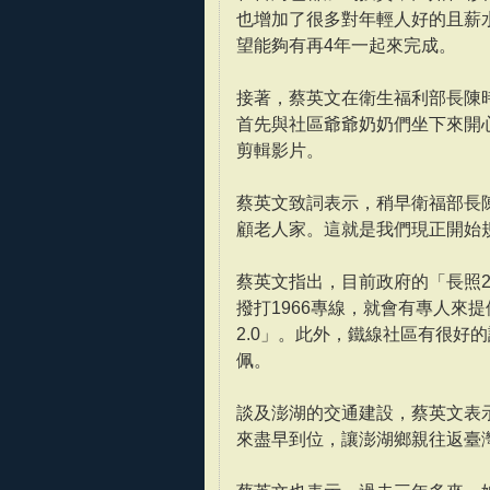
也增加了很多對年輕人好的且薪
望能夠有再4年一起來完成。
接著，蔡英文在衛生福利部長陳
首先與社區爺爺奶奶們坐下來開
剪輯影片。
蔡英文致詞表示，稍早衛福部長
顧老人家。這就是我們現正開始規
蔡英文指出，目前政府的「長照2
撥打1966專線，就會有專人來
2.0」。此外，鐵線社區有很好
佩。
談及澎湖的交通建設，蔡英文表
來盡早到位，讓澎湖鄉親往返臺