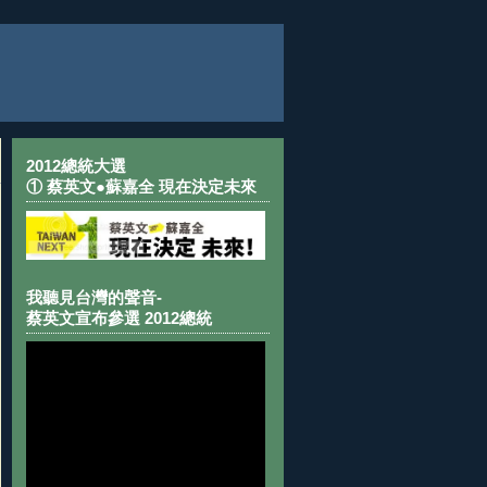
2012總統大選
① 蔡英文●蘇嘉全 現在決定未來
我聽見台灣的聲音-
蔡英文宣布參選 2012總統