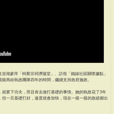
前往澎湖參拜「柯蔡宗祠濟陽堂」、訪視「鐵線社區關懷據點」
親能再給執政團隊四年的時間，繼續支持政府施政。
，就要下功夫，而且肯去做打基礎的事情。她的執政花了3年
，但一旦基礎打好，速度就會加快，現在一樣一樣的政績都出