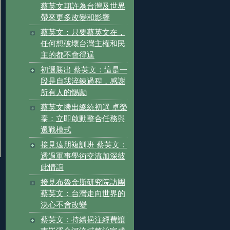
蔡英文期許為台灣及世界
帶來更多改變和影響
蔡英文：只要蔡英文在，
任何想破壞台灣主權和民
主的都不會得逞
初選勝出 蔡英文：這是一
段是自我淬鍊過程，感謝
所有人的惕勵
蔡英文勝出總統初選 卓榮
泰：立即啟動整合任務與
選戰模式
接見遠朋複訓班 蔡英文：
透過軍事學術交流加深彼
此情誼
接見布魯金斯研究院訪團
蔡英文：台灣走向世界的
決心不會改變
蔡英文：持續挹注經費讓