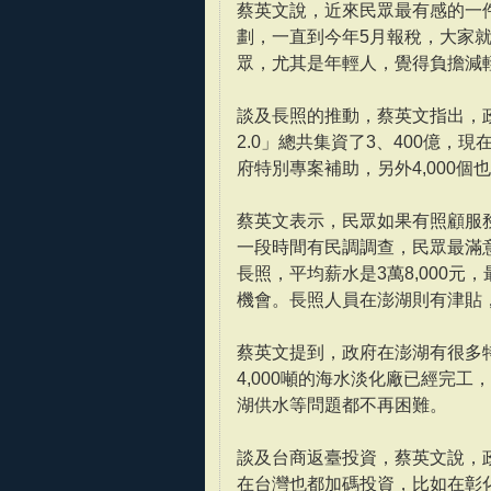
蔡英文說，近來民眾最有感的一件
劃，一直到今年5月報稅，大家
眾，尤其是年輕人，覺得負擔減
談及長照的推動，蔡英文指出，政
2.0」總共集資了3、400億，現
府特別專案補助，另外4,000
蔡英文表示，民眾如果有照顧服務
一段時間有民調調查，民眾最滿
長照，平均薪水是3萬8,000元
機會。長照人員在澎湖則有津貼
蔡英文提到，政府在澎湖有很多
4,000噸的海水淡化廠已經完工
湖供水等問題都不再困難。
談及台商返臺投資，蔡英文說，政府
在台灣也都加碼投資，比如在彰