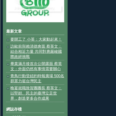
最新文章
要開工了 小英：大家動起來！
訪歐前與賴清德會面 蔡英文：
結合相近力量 共同對應嚴峻國
際政經挑戰
畢業滿月後首次公開露面 蔡英
文：外面仍然有事情需要關心
青鳥行動登紐約時報廣場 500名
群眾力挺台灣民主
晚宴就職致賀團團長 蔡英文：
以堅韌、民主的臺灣立足世
界，創造更多合作成果
網誌存檔