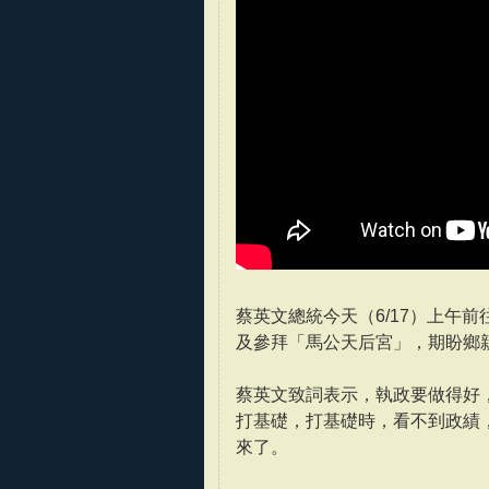
蔡英文總統今天（6/17）上午
及參拜「馬公天后宮」，期盼鄉
蔡英文致詞表示，執政要做得好
打基礎，打基礎時，看不到政績
來了。