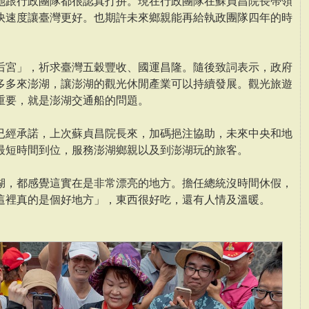
她跟行政團隊都很認真打拚。現在行政團隊在蘇貞昌院長帶領
快速度讓臺灣更好。也期許未來鄉親能再給執政團隊四年的時
后宮」，祈求臺灣五穀豐收、國運昌隆。隨後致詞表示，政府
多多來澎湖，讓澎湖的觀光休閒產業可以持續發展。觀光旅遊
重要，就是澎湖交通船的問題。
已經承諾，上次蘇貞昌院長來，加碼挹注協助，未來中央和地
最短時間到位，服務澎湖鄉親以及到澎湖玩的旅客。
湖，都感覺這實在是非常漂亮的地方。擔任總統沒時間休假，
這裡真的是個好地方」，東西很好吃，還有人情及溫暖。