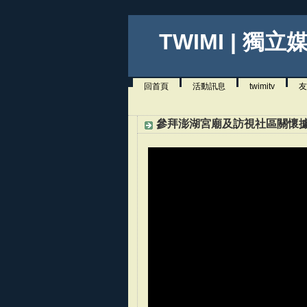
TWIMI | 獨立
回首頁
活動訊息
twimitv
友
參拜澎湖宮廟及訪視社區關懷據