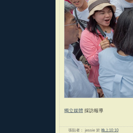
獨立媒體
採訪報導
張貼者：
jessie
於
晚上10:10