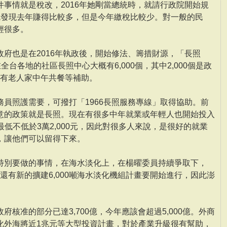
事情就是稅改，2016年她剛當總統時，就請行政院開始規
就發現去年賺得比較多，但是今年繳稅比較少。對一般的民
輕很多。
府也是在2016年執政後，開始修法、籌措財源，「長照
在全台各地的社區長照中心大概有6,000個，其中2,000個是政
個也有老人家中午共餐等補助。
員照護需要，可撥打「1966長照服務專線」取得協助。前
意的政策就是長照。現在有很多中年就業或年輕人也開始投入
，最低不低於3萬2,000元，因此對很多人來說，是很好的就業
，讓他們可以留得下來。
特別要做的事情，在海水淡化上，在楊曜委員持續爭取下，
，還有新的擴建6,000噸海水淡化機組計畫要開始進行，因此澎
核准的部分已達3,700億，今年應該會超過5,000億。外商
化外海將近1兆元等大型投資計畫，對於產業升級很有幫助，