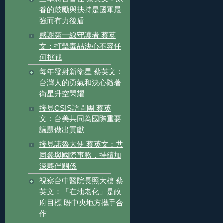
眷的鼓勵與扶持是國軍最
強而有力後盾
感謝第一線守護者 蔡英
文：打擊毒品決心不容任
何挑戰
每年發射新衛星 蔡英文：
台灣人的勇氣和決心隨著
衛星升空閃耀
接見CSIS訪問團 蔡英
文：台美共同為國際重要
議題做出貢獻
接見諾魯大使 蔡英文：共
同參與國際事務，持續加
深夥伴關係
視察台中醫院長照大樓 蔡
英文：「在地老化」是政
府目標 盼中央地方攜手合
作