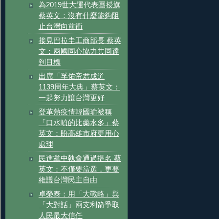
為2019世大運代表團授旗
蔡英文：沒有什麼能夠阻
止台灣向前衝
接見巴拉圭工商部長 蔡英
文：兩國同心協力共同達
到目標
出席「孚佑帝君成道
1139周年大典」蔡英文：
一起努力讓台灣更好
登革熱疫情韓國瑜被稱
「口水噴的比藥水多」蔡
英文：盼高雄市府更用心
處理
民進黨中執會通過提名 蔡
英文：不僅要當選，更要
維護台灣民主自由
卓榮泰：用「大戰略」與
「大對話」兩支利箭爭取
人民最大信任