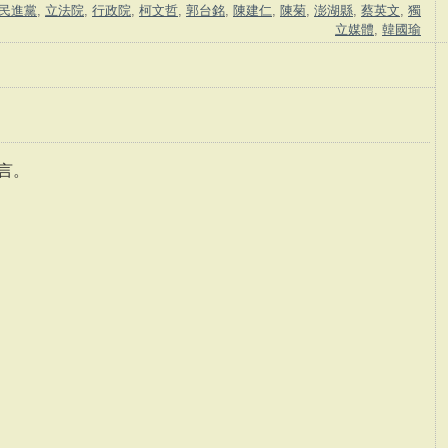
民進黨
,
立法院
,
行政院
,
柯文哲
,
郭台銘
,
陳建仁
,
陳菊
,
澎湖縣
,
蔡英文
,
獨
立媒體
,
韓國瑜
言。