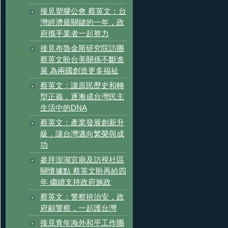
接見塑膠公會 蔡英文：台
灣經濟最關鍵的一年，政
府攜手業者一起努力
接見布魯金斯研究院訪團
蔡英文盼台美關係不斷進
展 為兩國創造更多福祉
蔡英文：讓原民歷史和轉
型正義，逐漸成台灣民主
生活中的DNA
蔡英文：產業發展創新升
級，讓台灣邁向繁榮與成
功
參拜澎湖宮廟及訪視社區
關懷據點 蔡英文盼再給四
年 繼續支持政府施政
蔡英文：警察拚治安，政
府顧警察，一起護台灣
接見青年海外和平工作團