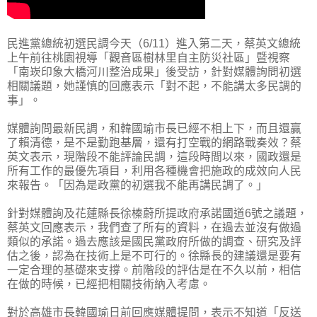
民進黨總統初選民調今天（6/11）進入第二天，蔡英文總統
上午前往桃園視導「觀音區樹林里自主防災社區」暨視察
「南崁印象大橋河川整治成果」後受訪，針對媒體詢問初選
相關議題，她謹慎的回應表示「對不起，不能講太多民調的
事」。
媒體詢問最新民調，和韓國瑜市長已經不相上下，而且還贏
了賴清德，是不是勤跑基層，還有打空戰的網路戰奏效？蔡
英文表示，現階段不能評論民調，這段時間以來，國政還是
所有工作的最優先項目，利用各種機會把施政的成效向人民
來報告。「因為是政黨的初選我不能再講民調了。」
針對媒體詢及花蓮縣長徐榛蔚所提政府承諾國道6號之議題，
蔡英文回應表示，我們查了所有的資料，在過去並沒有做過
類似的承諾。過去應該是國民黨政府所做的調查、研究及評
估之後，認為在技術上是不可行的。徐縣長的建議還是要有
一定合理的基礎來支撐。前階段的評估是在不久以前，相信
在做的時候，已經把相關技術納入考慮。
對於高雄市長韓國瑜日前回應媒體提問，表示不知道「反送