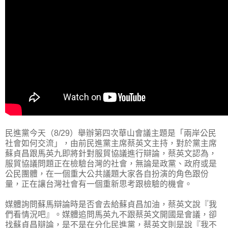
民進黨今天（8/29）舉辦第四次華山會議主題是「兩岸公民
社會如何交流」，由前民進黨主席蔡英文主持，對於黨主席
蘇貞昌跟馬英九即將針對服貿協議進行辯論，蔡英文認為，
服貿協議問題正在檢驗台灣的社會，無論是政黨、政府或是
公民團體，在一個重大公共議題大家各自扮演的角色跟份
量，正在讓台灣社會有一個重新思考跟檢驗的機會。
媒體詢問蘇馬辯論時是否會去給蘇貞昌加油，蔡英文說『我
們看情況吧』。媒體追問馬英九不跟蔡英文開國是會議，卻
找蘇貞昌辯論，是不是在分化民進黨，蔡英文則是說『我不