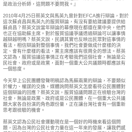
是政治分析師，這問題不要問我。』
2010年4月25日蔡英文與馬英九曾針對EFCA進行辯論，對於
這次蘇貞昌與馬英九的服貿辯論，有沒有要給建議要提供給
蘇貞昌？蔡英文說當年辯論的幕僚現在都還在黨中央，他們
也正在協助蘇主席。對於服貿協議爭議透過辯論可以讓事情
越辯越明嗎？蔡英文說，民調其實也反映出民眾對這事情的
看法，相信辯論對整個事情，我們社會要做成什麼樣的決
定、會有什麼樣的看法，黨主席應該有很周全的想法。蔡英
文認為，服貿協議這事情正在考驗我們這個社會，無論是公
民社會、政府或是政黨，面對一個重大公共議題時都應該有
一個態度。
今天早上公民團體發聲明稿認為馬蘇兩黨的辯論，不要類似
於權力、權謀的交換，媒體詢問蔡英文怎麼看待公民團體對
這個辯論的回應？蔡英文說，服貿協議問題正在檢驗台灣的
社會，無論是政黨、政府或是公民團體，在一個重大公共議
題大家各自扮演的角色跟份量，正在讓台灣社會有一個重新
思考跟檢驗的機會。
蔡英文認為公民社會運動現在是一個好的時機來看這個問
題，因為台灣的公民社會力量在這一年來的發展，讓我們感