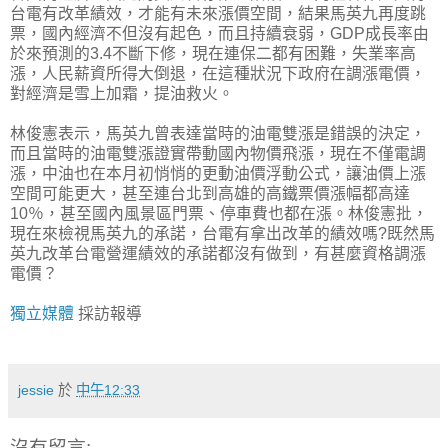
台電有改革績效，才能有未來漲價空間，結果馬英九再度跳
票，國內經濟不但沒有起色，而且持續衰弱，GDP成長率由
於來預測的3.4不斷下修，現在連保二都有困難，失業率高
漲，人民薪資所得大倒退，在這種狀況下政府在調漲電價，
對經濟是雪上加霜，提油救火。
林俊憲表示，馬英九曾表達當時的油電雙漲是錯誤的決定，
而且當時的油電雙漲證實帶動國內物價飛漲，現在不僅電調
漲，中油也在本月初悄悄的更動油價浮動公式，讓油價上漲
空間可能更大，甚至連台北到高雄的高鐵票價漲幅都高達
10％，甚至國內風景區門票、停車費也都在漲。林俊憲批，
現在來檢視馬英九的承諾，台電有拿出改革的績效嗎?既然馬
英九改革台電營運績效的承諾都沒有做到，有甚麼資格調漲
電價？
獨立媒體
採訪報導
jessie
於
中午12:33
沒有留言: