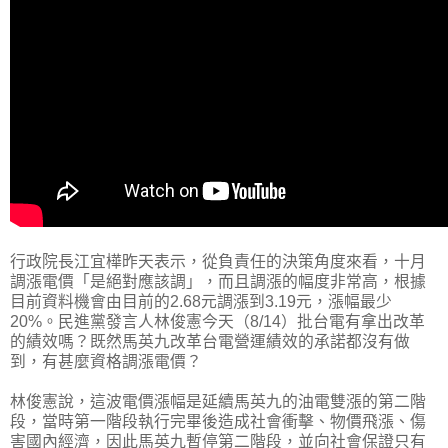
行政院長江宜樺昨天表示，從負責任的決策角度來看，十月
調漲電價「是絕對應該調」，而且調漲的幅度非常高，根據
目前資料機會由目前的2.68元調漲到3.19元，漲幅最少
20%。民進黨發言人林俊憲今天（8/14）批台電有拿出改革
的績效嗎？既然馬英九改革台電營運績效的承諾都沒有做
到，有甚麼資格調漲電價？
林俊憲說，這波電價漲幅是延續馬英九的油電雙漲的第二階
段，當時第一階段執行完畢後造成社會衝擊、物價飛漲、傷
害國內經濟，因此馬英九暫停第二階段，並向社會保證只有